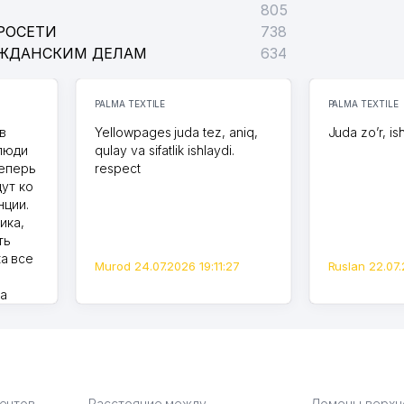
805
РОСЕТИ
738
АЖДАНСКИМ ДЕЛАМ
634
PALMA TEXTILE
PALMA TEXTILE
в
Yellowpages juda tez, aniq,
Juda zo’r, is
 люди
qulay va sifatlik ishlaydi.
теперь
respect
дут ко
нции.
ика,
ть
а все
Murod 24.07.2026 19:11:27
Ruslan 22.07.
на
моем
оется,
карте
а что
З.
иентов
Расстояние между
Домены верхн