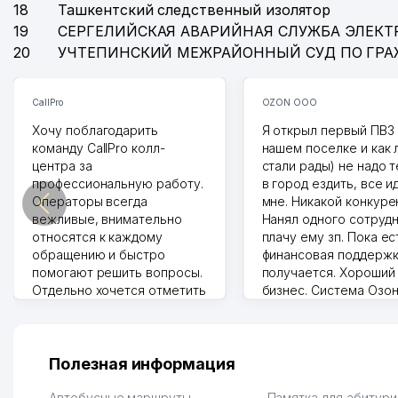
18
Ташкентский следственный изолятор
19
СЕРГЕЛИЙСКАЯ АВАРИЙНАЯ СЛУЖБА ЭЛЕКТ
20
УЧТЕПИНСКИЙ МЕЖРАЙОННЫЙ СУД ПО ГР
CallPro
OZON ООО
Хочу поблагодарить
Я открыл первый ПВЗ 
команду CallPro колл-
нашем поселке и как
центра за
стали рады) не надо 
профессиональную работу.
в город ездить, все и
Операторы всегда
мне. Никакой конкуре
вежливые, внимательно
Нанял одного сотрудн
относятся к каждому
плачу ему зп. Пока ес
обращению и быстро
финансовая поддержк
помогают решить вопросы.
получается. Хороший
Отдельно хочется отметить
бизнес. Система Озо
грамотную речь,
сама делает отчеты.
ответственность и
Другой конкурент в 
оперативность. Благодаря
поселке вряд ли откр
их работе значительно
потому что видно на 
Полезная информация
улучшилось качество
Озона для Узбекистан
обслуживания клиентов.
тут у нас уже есть ПВ
Автобусные маршруты
Памятка для абитур