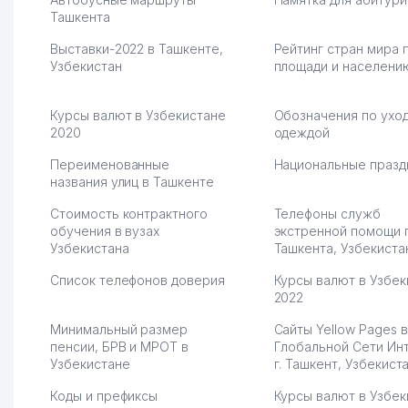
Рекомендую этот колл-
Ташкента
Выгодное дело и
центр как надежного
спокойное.
Выставки-2022 в Ташкенте,
Рейтинг стран мира 
партнера для бизнеса.
Марат 27.07.2026 08:00
Узбекистан
площади и населени
Vip Brand 31.07.2026 11:43:39
Курсы валют в Узбекистане
Обозначения по уход
2020
одеждой
Переименованные
Национальные празд
названия улиц в Ташкенте
Стоимость контрактного
Телефоны служб
обучения в вузах
экстренной помощи 
Узбекистана
Ташкента, Узбекиста
Список телефонов доверия
Курсы валют в Узбек
2022
Минимальный размер
Сайты Yellow Pages в
пенсии, БРВ и МРОТ в
Глобальной Сети Ин
Узбекистане
г. Ташкент, Узбекист
Коды и префиксы
Курсы валют в Узбек