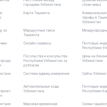
городами Узбекистана
стран мира
по
Карта Ташкента
Коммунальные
:37
ю
тарифы в Ташк
Узбекистан
у за
Маршрутные такси
Международны
Ташкента
ники
Онлайн-сервисы
Почтовые инд
Республики Уз
Посольства и консульства
Цены на бензи
города
Республики Узбекистан за
Узбекистане
н
рубежом
истане
Система единиц измерения
Сайты Узбекис
Автомобильные коды
Почтовые инд
тернет,
Узбекистана
Республики Ка
ан
истане
Мировая временная
Схема ташкент