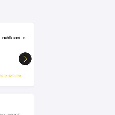
OZON ООО
honchlik xamkor.
Зашел на Озон в
Узбекистане почти
случайно, когда коллега
показал свой кабинет и
цифры, так что я буквально
сразу загорелся этой
идеей. Регистрация заняла
всего вечер, а договор там
2026 12:09:26
вполне понятный и нет этих
всяких замудреных
юридических
формулировок. Первое
время сильно тупил с
продвижением, но в итоге
разобрался. Озон как раз
получает свои 50 кликов на
его уровня