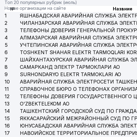
Топ 20 популярных рубрик (июль)
Новые организации на сайте
№
Назвние
1
ЯШНАБАДСКАЯ АВАРИЙНАЯ СЛУЖБА ЭЛЕКТ
2
ЧИЛАНЗАРСКАЯ АВАРИЙНАЯ СЛУЖБА ЭЛЕКТ
3
ТЕЛЕФОНЫ ДОВЕРИЯ ГЕНЕРАЛЬНОЙ ПРОКУР
4
АЛМАЗАРСКАЯ АВАРИЙНАЯ СЛУЖБА ЭЛЕКТР
5
УЧТЕПИНСКАЯ АВАРИЙНАЯ СЛУЖБА ЭЛЕКТ
6
TOSHKENT SHAHAR ELEKTR TARMOQLARI KOR
7
ШАЙХАНТАХУРСКАЯ АВАРИЙНАЯ СЛУЖБА Э
8
САМАРКАНД ЭЛЕКТР ТАРМОКЛАРИ АО
9
SURHONDARYO ELEKTR TARMOKLARI АО
10
АВАРИЙНАЯ СЛУЖБА ЭЛЕКТРОСЕТИ ТАШКЕН
11
СПРАВОЧНОЕ БЮРО О ТЕЛЕФОНАХ ОРГАНИЗА
12
ТЕЛЕФОНЫ ДОВЕРИЯ ГОСУДАРСТВЕННОГО 
13
O'ZBEKTELEKOM АО
14
ТАШКЕНТСКИЙ ГОРОДСКОЙ СУД ПО ГРАЖД
15
ЯККАСАРАЙСКИЙ МЕЖРАЙОННЫЙ СУД ПО Г
16
ЮНУСАБАДСКАЯ АВАРИЙНАЯ СЛУЖБА ЭЛЕК
17
НАВОИЙСКОЕ ТЕРРИТОРИАЛЬНОЕ ПРЕДПРИ