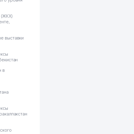
обучение и цена потом
держится ровно около
 (ЖКХ)
ставки. Работать на
енте,
площадке нравится, здесь
рынок сбыта шире и заказы
идут стабильно.
е выставки
Урад 21.07.2026 08:47:51
ексы
бекистан
н в
тана
ексы
ракалпакстан
ского