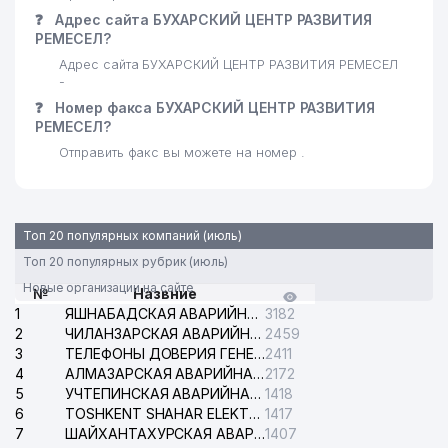
❓
Адрес сайта БУХАРСКИЙ ЦЕНТР РАЗВИТИЯ
РЕМЕСЕЛ?
Адрес сайта БУХАРСКИЙ ЦЕНТР РАЗВИТИЯ РЕМЕСЕЛ
-
❓
Номер факса БУХАРСКИЙ ЦЕНТР РАЗВИТИЯ
РЕМЕСЕЛ?
Отправить факс вы можете на номер .
Топ 20 популярных компаний (июль)
Топ 20 популярных рубрик (июль)
Новые организации на сайте
№
Назвние
1
ЯШНАБАДСКАЯ АВАРИЙНАЯ СЛУЖБА ЭЛЕКТРОСЕТИ
3182
2
ЧИЛАНЗАРСКАЯ АВАРИЙНАЯ СЛУЖБА ЭЛЕКТРОСЕТИ
2459
3
ТЕЛЕФОНЫ ДОВЕРИЯ ГЕНЕРАЛЬНОЙ ПРОКУРАТУРЫ РЕСПУБЛИКИ УЗБЕКИСТАН
2411
4
АЛМАЗАРСКАЯ АВАРИЙНАЯ СЛУЖБА ЭЛЕКТРОСЕТИ
2172
5
УЧТЕПИНСКАЯ АВАРИЙНАЯ СЛУЖБА ЭЛЕКТРОСЕТИ
1418
6
TOSHKENT SHAHAR ELEKTR TARMOQLARI KORXONASI АО
1417
7
ШАЙХАНТАХУРСКАЯ АВАРИЙНАЯ СЛУЖБА ЭЛЕКТРОСЕТИ
1407