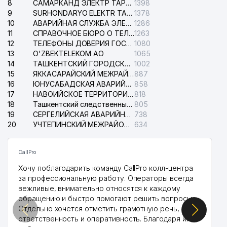
8
САМАРКАНД ЭЛЕКТР ТАРМОКЛАРИ АО
1398
9
SURHONDARYO ELEKTR TARMOKLARI АО
1378
10
АВАРИЙНАЯ СЛУЖБА ЭЛЕКТРОСЕТИ ТАШКЕНТСКОГО РАЙОНА
1286
11
СПРАВОЧНОЕ БЮРО О ТЕЛЕФОНАХ ОРГАНИЗАЦИЙ г. ТАШКЕНТА
1263
12
ТЕЛЕФОНЫ ДОВЕРИЯ ГОСУДАРСТВЕННОГО ЦЕНТРА ТЕСТИРОВАНИЯ
1080
13
O'ZBEKTELEKOM АО
1065
14
ТАШКЕНТСКИЙ ГОРОДСКОЙ СУД ПО ГРАЖДАНСКИМ ДЕЛАМ
1002
15
ЯККАСАРАЙСКИЙ МЕЖРАЙОННЫЙ СУД ПО ГРАЖДАНСКИМ ДЕЛАМ
887
16
ЮНУСАБАДСКАЯ АВАРИЙНАЯ СЛУЖБА ЭЛЕКТРОСЕТИ
858
17
НАВОИЙСКОЕ ТЕРРИТОРИАЛЬНОЕ ПРЕДПРИЯТИЕ ЭЛЕКТРОСЕТИ АО
818
18
Ташкентский следственный изолятор
805
19
СЕРГЕЛИЙСКАЯ АВАРИЙНАЯ СЛУЖБА ЭЛЕКТРОСЕТИ
738
20
УЧТЕПИНСКИЙ МЕЖРАЙОННЫЙ СУД ПО ГРАЖДАНСКИМ ДЕЛАМ
634
CallPro
Хочу поблагодарить команду CallPro колл-центра
за профессиональную работу. Операторы всегда
вежливые, внимательно относятся к каждому
обращению и быстро помогают решить вопросы.
Отдельно хочется отметить грамотную речь,
ответственность и оперативность. Благодаря их