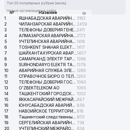
Топ 20 популярных рубрик (июль)
Новые организации на сайте
№
Назвние
1
ЯШНАБАДСКАЯ АВАРИЙНАЯ СЛУЖБА ЭЛЕКТРОСЕТИ
3182
2
ЧИЛАНЗАРСКАЯ АВАРИЙНАЯ СЛУЖБА ЭЛЕКТРОСЕТИ
2459
3
ТЕЛЕФОНЫ ДОВЕРИЯ ГЕНЕРАЛЬНОЙ ПРОКУРАТУРЫ РЕСПУБЛИКИ УЗБЕКИСТАН
2411
4
АЛМАЗАРСКАЯ АВАРИЙНАЯ СЛУЖБА ЭЛЕКТРОСЕТИ
2172
5
УЧТЕПИНСКАЯ АВАРИЙНАЯ СЛУЖБА ЭЛЕКТРОСЕТИ
1418
6
TOSHKENT SHAHAR ELEKTR TARMOQLARI KORXONASI АО
1417
7
ШАЙХАНТАХУРСКАЯ АВАРИЙНАЯ СЛУЖБА ЭЛЕКТРОСЕТИ
1407
8
САМАРКАНД ЭЛЕКТР ТАРМОКЛАРИ АО
1398
9
SURHONDARYO ELEKTR TARMOKLARI АО
1378
10
АВАРИЙНАЯ СЛУЖБА ЭЛЕКТРОСЕТИ ТАШКЕНТСКОГО РАЙОНА
1286
11
СПРАВОЧНОЕ БЮРО О ТЕЛЕФОНАХ ОРГАНИЗАЦИЙ г. ТАШКЕНТА
1263
12
ТЕЛЕФОНЫ ДОВЕРИЯ ГОСУДАРСТВЕННОГО ЦЕНТРА ТЕСТИРОВАНИЯ
1080
13
O'ZBEKTELEKOM АО
1065
14
ТАШКЕНТСКИЙ ГОРОДСКОЙ СУД ПО ГРАЖДАНСКИМ ДЕЛАМ
1002
15
ЯККАСАРАЙСКИЙ МЕЖРАЙОННЫЙ СУД ПО ГРАЖДАНСКИМ ДЕЛАМ
887
16
ЮНУСАБАДСКАЯ АВАРИЙНАЯ СЛУЖБА ЭЛЕКТРОСЕТИ
858
17
НАВОИЙСКОЕ ТЕРРИТОРИАЛЬНОЕ ПРЕДПРИЯТИЕ ЭЛЕКТРОСЕТИ АО
818
18
Ташкентский следственный изолятор
805
19
СЕРГЕЛИЙСКАЯ АВАРИЙНАЯ СЛУЖБА ЭЛЕКТРОСЕТИ
738
20
УЧТЕПИНСКИЙ МЕЖРАЙОННЫЙ СУД ПО ГРАЖДАНСКИМ ДЕЛАМ
634