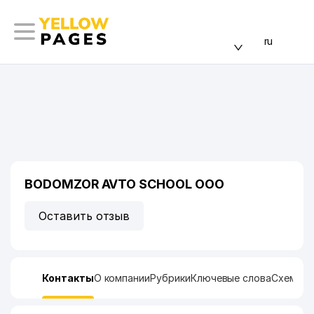
ru
BODOMZOR AVTO SCHOOL ООО
Оставить отзыв
Контакты
О компании
Рубрики
Ключевые слова
Схема п