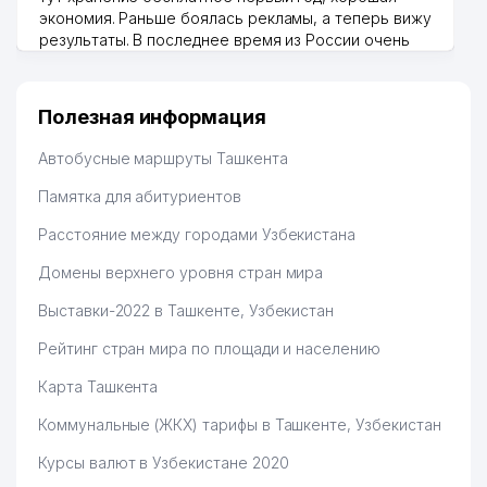
экономия. Раньше боялась рекламы, а теперь вижу
результаты. В последнее время из России очень
много заказывают, а вначале только по
Узбекистану брали, но вяло. Удалось раскрутиться,
дальше развиваюсь потихоньку😊
Полезная информация
Hamida 03.08.2026 12:45:39
Автобусные маршруты Ташкента
Памятка для абитуриентов
Расстояние между городами Узбекистана
Домены верхнего уровня стран мира
Выставки-2022 в Ташкенте, Узбекистан
Рейтинг стран мира по площади и населению
Карта Ташкента
Коммунальные (ЖКХ) тарифы в Ташкенте, Узбекистан
Курсы валют в Узбекистане 2020