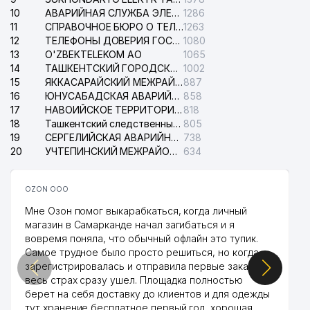
10
АВАРИЙНАЯ СЛУЖБА ЭЛЕКТРОСЕТИ ТАШКЕНТСКОГО РАЙОНА
1286
11
СПРАВОЧНОЕ БЮРО О ТЕЛЕФОНАХ ОРГАНИЗАЦИЙ г. ТАШКЕНТА
1263
12
ТЕЛЕФОНЫ ДОВЕРИЯ ГОСУДАРСТВЕННОГО ЦЕНТРА ТЕСТИРОВАНИЯ
1080
13
O'ZBEKTELEKOM АО
1065
14
ТАШКЕНТСКИЙ ГОРОДСКОЙ СУД ПО ГРАЖДАНСКИМ ДЕЛАМ
1002
15
ЯККАСАРАЙСКИЙ МЕЖРАЙОННЫЙ СУД ПО ГРАЖДАНСКИМ ДЕЛАМ
887
16
ЮНУСАБАДСКАЯ АВАРИЙНАЯ СЛУЖБА ЭЛЕКТРОСЕТИ
858
17
НАВОИЙСКОЕ ТЕРРИТОРИАЛЬНОЕ ПРЕДПРИЯТИЕ ЭЛЕКТРОСЕТИ АО
818
18
Ташкентский следственный изолятор
805
19
СЕРГЕЛИЙСКАЯ АВАРИЙНАЯ СЛУЖБА ЭЛЕКТРОСЕТИ
738
20
УЧТЕПИНСКИЙ МЕЖРАЙОННЫЙ СУД ПО ГРАЖДАНСКИМ ДЕЛАМ
634
OZON ООО
Мне Озон помог выкарабкаться, когда личный
магазин в Самарканде начал загибаться и я
вовремя поняла, что обычный офлайн это тупик.
Самое трудное было просто решиться, но когда
зарегистрировалась и отправила первые заказы,
весь страх сразу ушел. Площадка полностью
берет на себя доставку до клиентов и для одежды
тут хранение бесплатное первый год, хорошая