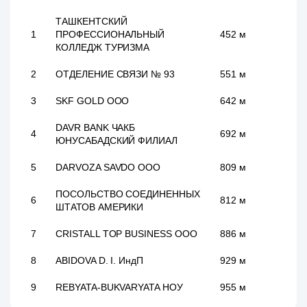
ТАШКЕНТСКИЙ
1
ПРОФЕССИОНАЛЬНЫЙ
452 м
КОЛЛЕДЖ ТУРИЗМА
2
ОТДЕЛЕНИЕ СВЯЗИ № 93
551 м
3
SKF GOLD ООО
642 м
DAVR BANK ЧАКБ
4
692 м
ЮНУСАБАДСКИЙ ФИЛИАЛ
5
DARVOZA SAVDO ООО
809 м
ПОСОЛЬСТВО СОЕДИНЕННЫХ
6
812 м
ШТАТОВ АМЕРИКИ
7
CRISTALL TOP BUSINESS ООО
886 м
8
ABIDOVA D. I. ИндП
929 м
9
REBYATA-BUKVARYATA НОУ
955 м