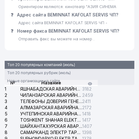
Ориентиром являются: кинотеатр "АЗИЯ СИНЕМА
❓
Адрес сайта BEMINNAT KAFOLAT SERVIS ЧП?
Адрес сайта BEMINNAT KAFOLAT SERVIS ЧП -
❓
Номер факса BEMINNAT KAFOLAT SERVIS ЧП?
Отправить факс вы можете на номер .
Топ 20 популярных компаний (июль)
Топ 20 популярных рубрик (июль)
Новые организации на сайте
№
Назвние
1
ЯШНАБАДСКАЯ АВАРИЙНАЯ СЛУЖБА ЭЛЕКТРОСЕТИ
3182
2
ЧИЛАНЗАРСКАЯ АВАРИЙНАЯ СЛУЖБА ЭЛЕКТРОСЕТИ
2459
3
ТЕЛЕФОНЫ ДОВЕРИЯ ГЕНЕРАЛЬНОЙ ПРОКУРАТУРЫ РЕСПУБЛИКИ УЗБЕКИСТАН
2411
4
АЛМАЗАРСКАЯ АВАРИЙНАЯ СЛУЖБА ЭЛЕКТРОСЕТИ
2172
5
УЧТЕПИНСКАЯ АВАРИЙНАЯ СЛУЖБА ЭЛЕКТРОСЕТИ
1418
6
TOSHKENT SHAHAR ELEKTR TARMOQLARI KORXONASI АО
1417
7
ШАЙХАНТАХУРСКАЯ АВАРИЙНАЯ СЛУЖБА ЭЛЕКТРОСЕТИ
1407
8
САМАРКАНД ЭЛЕКТР ТАРМОКЛАРИ АО
1398
9
SURHONDARYO ELEKTR TARMOKLARI АО
1378