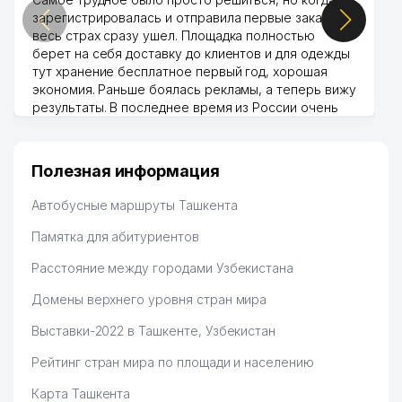
зарегистрировалась и отправила первые заказы,
весь страх сразу ушел. Площадка полностью
берет на себя доставку до клиентов и для одежды
тут хранение бесплатное первый год, хорошая
экономия. Раньше боялась рекламы, а теперь вижу
результаты. В последнее время из России очень
много заказывают, а вначале только по
Узбекистану брали, но вяло. Удалось раскрутиться,
дальше развиваюсь потихоньку😊
Полезная информация
Hamida 03.08.2026 12:45:39
Автобусные маршруты Ташкента
Памятка для абитуриентов
Расстояние между городами Узбекистана
Домены верхнего уровня стран мира
Выставки-2022 в Ташкенте, Узбекистан
Рейтинг стран мира по площади и населению
Карта Ташкента