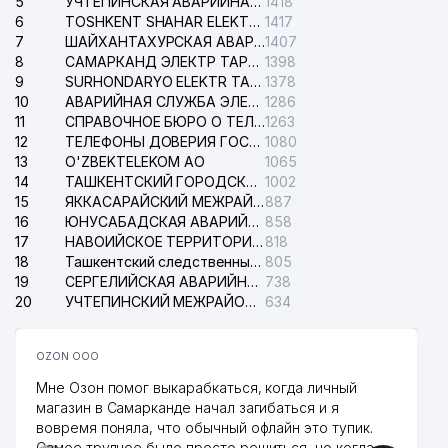
5
УЧТЕПИНСКАЯ АВАРИЙНАЯ СЛУЖБА ЭЛЕКТРОСЕТИ
1418
6
TOSHKENT SHAHAR ELEKTR TARMOQLARI KORXONASI АО
1417
7
ШАЙХАНТАХУРСКАЯ АВАРИЙНАЯ СЛУЖБА ЭЛЕКТРОСЕТИ
1407
8
САМАРКАНД ЭЛЕКТР ТАРМОКЛАРИ АО
1398
9
SURHONDARYO ELEKTR TARMOKLARI АО
1378
10
АВАРИЙНАЯ СЛУЖБА ЭЛЕКТРОСЕТИ ТАШКЕНТСКОГО РАЙОНА
1286
11
СПРАВОЧНОЕ БЮРО О ТЕЛЕФОНАХ ОРГАНИЗАЦИЙ г. ТАШКЕНТА
1263
12
ТЕЛЕФОНЫ ДОВЕРИЯ ГОСУДАРСТВЕННОГО ЦЕНТРА ТЕСТИРОВАНИЯ
1080
13
O'ZBEKTELEKOM АО
1065
14
ТАШКЕНТСКИЙ ГОРОДСКОЙ СУД ПО ГРАЖДАНСКИМ ДЕЛАМ
1002
15
ЯККАСАРАЙСКИЙ МЕЖРАЙОННЫЙ СУД ПО ГРАЖДАНСКИМ ДЕЛАМ
887
16
ЮНУСАБАДСКАЯ АВАРИЙНАЯ СЛУЖБА ЭЛЕКТРОСЕТИ
858
17
НАВОИЙСКОЕ ТЕРРИТОРИАЛЬНОЕ ПРЕДПРИЯТИЕ ЭЛЕКТРОСЕТИ АО
818
18
Ташкентский следственный изолятор
805
19
СЕРГЕЛИЙСКАЯ АВАРИЙНАЯ СЛУЖБА ЭЛЕКТРОСЕТИ
738
20
УЧТЕПИНСКИЙ МЕЖРАЙОННЫЙ СУД ПО ГРАЖДАНСКИМ ДЕЛАМ
634
OZON ООО
Мне Озон помог выкарабкаться, когда личный
магазин в Самарканде начал загибаться и я
вовремя поняла, что обычный офлайн это тупик.
Самое трудное было просто решиться, но когда