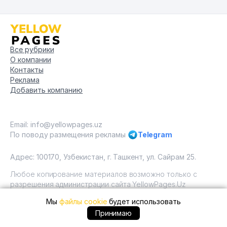
Все рубрики
О компании
Контакты
Реклама
Добавить компанию
Email: info@yellowpages.uz
По поводу размещения рекламы
Telegram
Адрес: 100170, Узбекистан, г. Ташкент, ул. Сайрам 25.
Любое копирование материалов возможно только с
разрешения администрации сайта YellowPages.Uz
Мы
файлы cookie
будет использовать
Copyright © Yellow Pages Uzbekistan, 2009 - 2026 / ООО
"Yellow Pages". Все права защищены All rights reserved.
+99893 ... позвонить
Принимаю