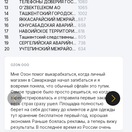
12
ТЕЛЕФОНЫ ДОВЕРИЯ ГОСУДАРСТВЕННОГО ЦЕНТРА ТЕСТИРОВАНИЯ
1080
13
O'ZBEKTELEKOM АО
1065
14
ТАШКЕНТСКИЙ ГОРОДСКОЙ СУД ПО ГРАЖДАНСКИМ ДЕЛАМ
1002
15
ЯККАСАРАЙСКИЙ МЕЖРАЙОННЫЙ СУД ПО ГРАЖДАНСКИМ ДЕЛАМ
887
16
ЮНУСАБАДСКАЯ АВАРИЙНАЯ СЛУЖБА ЭЛЕКТРОСЕТИ
858
17
НАВОИЙСКОЕ ТЕРРИТОРИАЛЬНОЕ ПРЕДПРИЯТИЕ ЭЛЕКТРОСЕТИ АО
818
18
Ташкентский следственный изолятор
805
19
СЕРГЕЛИЙСКАЯ АВАРИЙНАЯ СЛУЖБА ЭЛЕКТРОСЕТИ
738
20
УЧТЕПИНСКИЙ МЕЖРАЙОННЫЙ СУД ПО ГРАЖДАНСКИМ ДЕЛАМ
634
OZON ООО
Мне Озон помог выкарабкаться, когда личный
магазин в Самарканде начал загибаться и я
вовремя поняла, что обычный офлайн это тупик.
Самое трудное было просто решиться, но когда
зарегистрировалась и отправила первые заказы,
весь страх сразу ушел. Площадка полностью
берет на себя доставку до клиентов и для одежды
тут хранение бесплатное первый год, хорошая
экономия. Раньше боялась рекламы, а теперь вижу
результаты. В последнее время из России очень