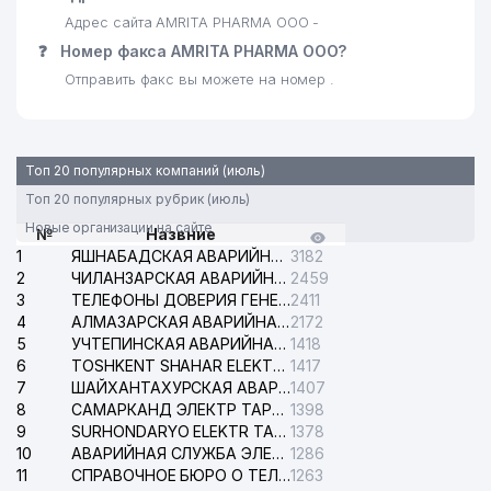
Адрес сайта AMRITA PHARMA ООО -
❓
Номер факса AMRITA PHARMA ООО?
Отправить факс вы можете на номер .
Топ 20 популярных компаний (июль)
Топ 20 популярных рубрик (июль)
Новые организации на сайте
№
Назвние
1
ЯШНАБАДСКАЯ АВАРИЙНАЯ СЛУЖБА ЭЛЕКТРОСЕТИ
3182
2
ЧИЛАНЗАРСКАЯ АВАРИЙНАЯ СЛУЖБА ЭЛЕКТРОСЕТИ
2459
3
ТЕЛЕФОНЫ ДОВЕРИЯ ГЕНЕРАЛЬНОЙ ПРОКУРАТУРЫ РЕСПУБЛИКИ УЗБЕКИСТАН
2411
4
АЛМАЗАРСКАЯ АВАРИЙНАЯ СЛУЖБА ЭЛЕКТРОСЕТИ
2172
5
УЧТЕПИНСКАЯ АВАРИЙНАЯ СЛУЖБА ЭЛЕКТРОСЕТИ
1418
6
TOSHKENT SHAHAR ELEKTR TARMOQLARI KORXONASI АО
1417
7
ШАЙХАНТАХУРСКАЯ АВАРИЙНАЯ СЛУЖБА ЭЛЕКТРОСЕТИ
1407
8
САМАРКАНД ЭЛЕКТР ТАРМОКЛАРИ АО
1398
9
SURHONDARYO ELEKTR TARMOKLARI АО
1378
10
АВАРИЙНАЯ СЛУЖБА ЭЛЕКТРОСЕТИ ТАШКЕНТСКОГО РАЙОНА
1286
11
СПРАВОЧНОЕ БЮРО О ТЕЛЕФОНАХ ОРГАНИЗАЦИЙ г. ТАШКЕНТА
1263