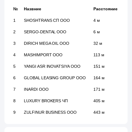
№
Назвние
Расстояние
1
SHOSHTRANS СП ООО
4 м
2
SERGO-DENTAL ООО
6 м
3
DIRICH MEGA OIL ООО
32 м
4
MASHIMPORT ООО
113 м
5
YANGI ASR INOVATSIYA ООО
151 м
6
GLOBAL LEASING GROUP ООО
164 м
7
INARDI ООО
171 м
8
LUXURY BROKERS ЧП
405 м
9
ZULFINUR BUSINESS ООО
443 м