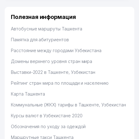
много заказывают, а вначале только по
Узбекистану брали, но вяло. Удалось раскрутиться,
дальше развиваюсь потихоньку😊
Полезная информация
Hamida 03.08.2026 12:45:39
Автобусные маршруты Ташкента
Памятка для абитуриентов
Расстояние между городами Узбекистана
Домены верхнего уровня стран мира
Выставки-2022 в Ташкенте, Узбекистан
Рейтинг стран мира по площади и населению
Карта Ташкента
Коммунальные (ЖКХ) тарифы в Ташкенте, Узбекистан
Курсы валют в Узбекистане 2020
Обозначения по уходу за одеждой
Маршрутные такси Ташкента