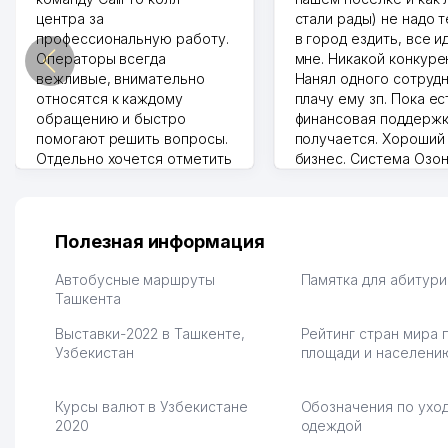
центра за
стали рады) не надо 
профессиональную работу.
в город ездить, все и
Операторы всегда
мне. Никакой конкуре
вежливые, внимательно
Нанял одного сотрудн
относятся к каждому
плачу ему зп. Пока ес
обращению и быстро
финансовая поддержк
помогают решить вопросы.
получается. Хороший
Отдельно хочется отметить
бизнес. Система Озо
грамотную речь,
сама делает отчеты.
ответственность и
Другой конкурент в 
оперативность. Благодаря
поселке вряд ли откр
их работе значительно
потому что видно на 
Полезная информация
улучшилось качество
Озона для Узбекистан
обслуживания клиентов.
тут у нас уже есть ПВ
Автобусные маршруты
Памятка для абитур
Рекомендую этот колл-
Ташкента
Выгодное дело и
центр как надежного
спокойное.
Выставки-2022 в Ташкенте,
Рейтинг стран мира 
партнера для бизнеса.
Марат 27.07.2026 08:00
Узбекистан
площади и населени
Vip Brand 31.07.2026 11:43:39
Курсы валют в Узбекистане
Обозначения по уход
2020
одеждой