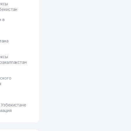
ексы
бекистан
н в
тана
ексы
ракалпакстан
ского
а
 Узбекистане
мация