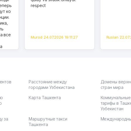
теперь
respect
дут ко
нции.
ика,
ть
а все
Murod 24.07.2026 19:11:27
Ruslan 22.07.
на
моем
оется,
карте
а что
З.
иентов
Расстояние между
Домены верхн
городами Узбекистана
стран мира
по
Карта Ташкента
Коммунальные
:37
ю
тарифы в Ташк
Узбекистан
у за
Маршрутные такси
Международны
Ташкента