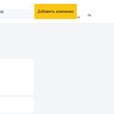
од
Добавить компанию
ru