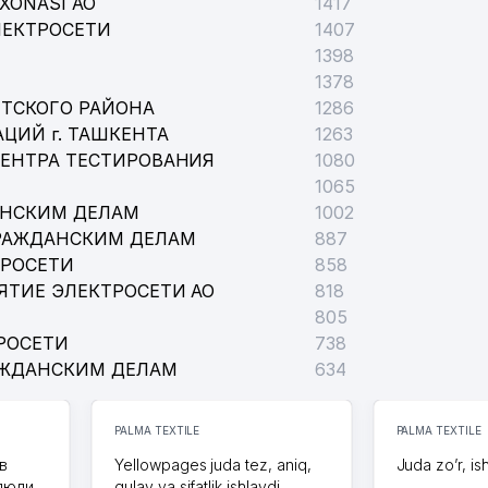
XONASI АО
1417
ЛЕКТРОСЕТИ
1407
1398
1378
ТСКОГО РАЙОНА
1286
ЦИЙ г. ТАШКЕНТА
1263
ЦЕНТРА ТЕСТИРОВАНИЯ
1080
1065
АНСКИМ ДЕЛАМ
1002
РАЖДАНСКИМ ДЕЛАМ
887
ТРОСЕТИ
858
ЯТИЕ ЭЛЕКТРОСЕТИ АО
818
805
РОСЕТИ
738
АЖДАНСКИМ ДЕЛАМ
634
PALMA TEXTILE
PALMA TEXTILE
в
Yellowpages juda tez, aniq,
Juda zo’r, is
 люди
qulay va sifatlik ishlaydi.