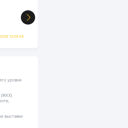
случайно, когда коллега
показал свой кабинет и
цифры, так что я буквально
сразу загорелся этой
идеей. Регистрация заняла
всего вечер, а договор там
2026 12:09:26
вполне понятный и нет этих
всяких замудреных
юридических
формулировок. Первое
время сильно тупил с
продвижением, но в итоге
разобрался. Озон как раз
получает свои 50 кликов на
его уровня
обучение и цена потом
держится ровно около
 (ЖКХ)
ставки. Работать на
енте,
площадке нравится, здесь
рынок сбыта шире и заказы
идут стабильно.
е выставки
Урад 21.07.2026 08:47:51