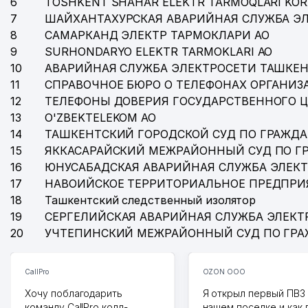
6
TOSHKENT SHAHAR ELEKTR TARMOQLARI KOR
7
ШАЙХАНТАХУРСКАЯ АВАРИЙНАЯ СЛУЖБА Э
8
САМАРКАНД ЭЛЕКТР ТАРМОКЛАРИ АО
9
SURHONDARYO ELEKTR TARMOKLARI АО
10
АВАРИЙНАЯ СЛУЖБА ЭЛЕКТРОСЕТИ ТАШКЕН
11
СПРАВОЧНОЕ БЮРО О ТЕЛЕФОНАХ ОРГАНИЗА
12
ТЕЛЕФОНЫ ДОВЕРИЯ ГОСУДАРСТВЕННОГО 
13
O'ZBEKTELEKOM АО
14
ТАШКЕНТСКИЙ ГОРОДСКОЙ СУД ПО ГРАЖД
15
ЯККАСАРАЙСКИЙ МЕЖРАЙОННЫЙ СУД ПО Г
16
ЮНУСАБАДСКАЯ АВАРИЙНАЯ СЛУЖБА ЭЛЕК
17
НАВОИЙСКОЕ ТЕРРИТОРИАЛЬНОЕ ПРЕДПРИ
18
Ташкентский следственный изолятор
19
СЕРГЕЛИЙСКАЯ АВАРИЙНАЯ СЛУЖБА ЭЛЕКТ
20
УЧТЕПИНСКИЙ МЕЖРАЙОННЫЙ СУД ПО ГР
CallPro
OZON ООО
Хочу поблагодарить
Я открыл первый ПВЗ 
команду CallPro колл-
нашем поселке и как