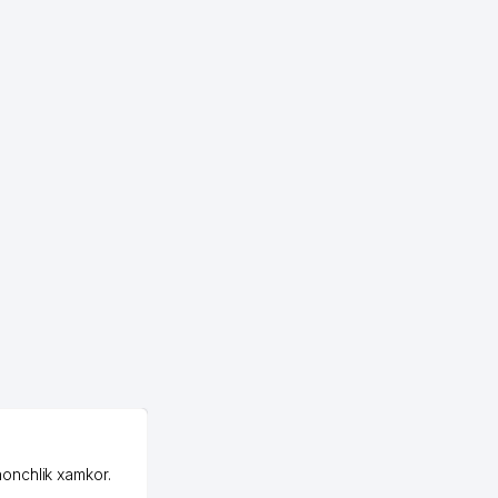
OZON ООО
honchlik xamkor.
Зашел на Озон в
Узбекистане почти