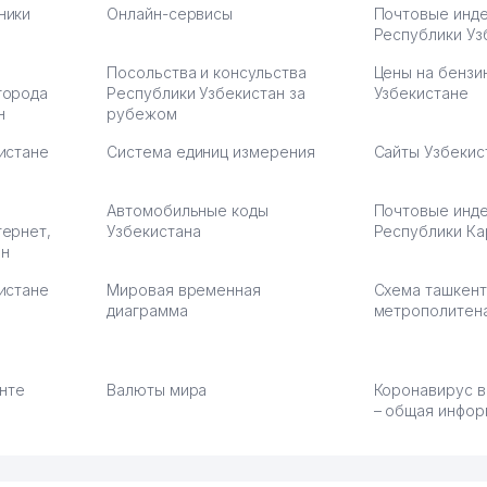
ники
Онлайн-сервисы
Почтовые инд
Республики Уз
Посольства и консульства
Цены на бензи
города
Республики Узбекистан за
Узбекистане
н
рубежом
истане
Система единиц измерения
Сайты Узбекис
Автомобильные коды
Почтовые инд
тернет,
Узбекистана
Республики Ка
ан
истане
Мировая временная
Схема ташкент
диаграмма
метрополитен
енте
Валюты мира
Коронавирус в
– общая инфор