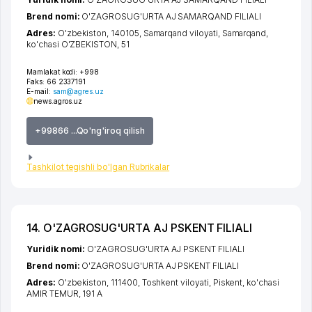
Brend nomi:
O'ZAGROSUG'URTA AJ SAMARQAND FILIALI
Adres:
O'zbekiston, 140105,
Samarqand viloyati
,
Samarqand
,
ko'chasi O'ZBEKISTON
, 51
Mamlakat kodi:
+998
Faks:
66 2337191
E-mail:
sam@agres.uz
news.agros.uz
+99866 ...Qo'ng'iroq qilish
Tashkilot tegishli bo'lgan Rubrikalar
14. O'ZAGROSUG'URTA AJ PSKENT FILIALI
Yuridik nomi:
O'ZAGROSUG'URTA AJ PSKENT FILIALI
Brend nomi:
O'ZAGROSUG'URTA AJ PSKENT FILIALI
Adres:
O'zbekiston, 111400,
Toshkent viloyati
,
Piskent
,
ko'chasi
AMIR TEMUR
, 191 А