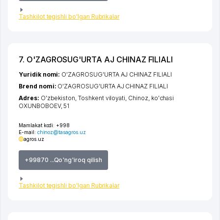
Tashkilot tegishli bo'lgan Rubrikalar
7. O'ZAGROSUG'URTA AJ CHINAZ FILIALI
Yuridik nomi:
O'ZAGROSUG'URTA AJ CHINAZ FILIALI
Brend nomi:
O'ZAGROSUG'URTA AJ CHINAZ FILIALI
Adres:
O'zbekiston,
Toshkent viloyati
,
Chinoz
,
ko'chasi
OXUNBOBOEV
, 51
Mamlakat kodi:
+998
E-mail:
chinoz@tasagros.uz
agros.uz
+99870 ...Qo'ng'iroq qilish
Tashkilot tegishli bo'lgan Rubrikalar