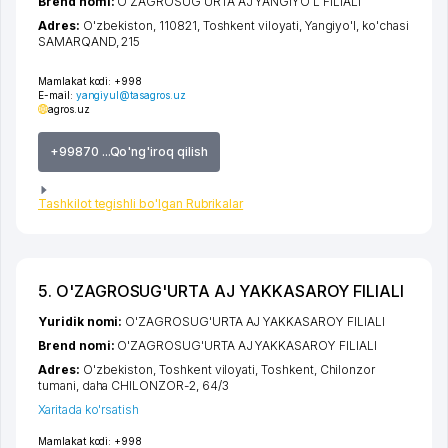
Brend nomi:
O'ZAGROSUG'URTA AJ YANGIYO'L FILIALI
Adres:
O'zbekiston, 110821,
Toshkent viloyati
,
Yangiyo'l
,
ko'chasi
SAMARQAND
, 215
Mamlakat kodi:
+998
E-mail:
yangiyul@tasagros.uz
agros.uz
+99870 ...Qo'ng'iroq qilish
Tashkilot tegishli bo'lgan Rubrikalar
5. O'ZAGROSUG'URTA AJ YAKKASAROY FILIALI
Yuridik nomi:
O'ZAGROSUG'URTA AJ YAKKASAROY FILIALI
Brend nomi:
O'ZAGROSUG'URTA AJ YAKKASAROY FILIALI
Adres:
O'zbekiston,
Toshkent viloyati
,
Toshkent
,
Chilonzor
tumani
,
daha CHILONZOR-2
, 64/3
Xaritada ko'rsatish
Mamlakat kodi:
+998