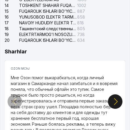
14
TOSHKENT SHAHAR FUQAROLIK ISHLARI BO'YICHA SUDI
1002
15
FUQAROLIK ISHLARI BO'YICHA YAKKASAROY TUMANLARARO SUDI
887
16
YUNUSOBOD ELEKTR TARMOG'I NOSOZLIKLARI XIZMATI
858
17
NAVOIY HUDUDIY ELEKTR TARMOQLARI KORXONASI AJ
818
18
Ташкентский следственный изолятор
805
19
ELEKTRTARMOG'I NOSOZLIKLARINI TO'ZATISH SERGELI XIZMATI
738
20
FUQAROLIK ISHLARI BO'YICHA UCH-TEPA TUMANI SUDI
634
Sharhlar
OZON MChJ
Мне Озон помог выкарабкаться, когда личный
магазин в Самарканде начал загибаться и я вовремя
поняла, что обычный офлайн это тупик. Самое
трудное было просто решиться, но когда
зарегистрировалась и отправила первые заказы,
весь страх сразу ушел. Площадка полностью берет
на себя доставку до клиентов и для одежды тут
хранение бесплатное первый год, хорошая
экономия. Раньше боялась рекламы, а теперь вижу
результаты. В последнее время из России очень