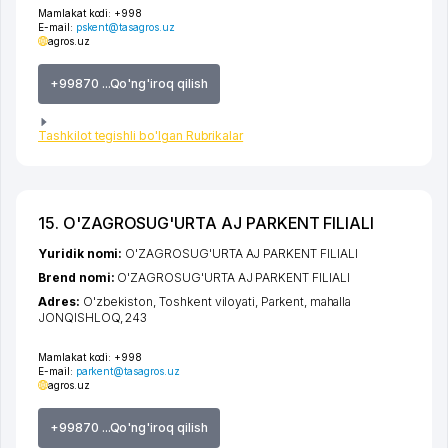
Mamlakat kodi:
+998
E-mail:
pskent@tasagros.uz
agros.uz
+99870 ...Qo'ng'iroq qilish
Tashkilot tegishli bo'lgan Rubrikalar
15. O'ZAGROSUG'URTA AJ PARKENT FILIALI
Yuridik nomi:
O'ZAGROSUG'URTA AJ PARKENT FILIALI
Brend nomi:
O'ZAGROSUG'URTA AJ PARKENT FILIALI
Adres:
O'zbekiston,
Toshkent viloyati
,
Parkent
,
mahalla
JONQISHLOQ
, 243
Mamlakat kodi:
+998
E-mail:
parkent@tasagros.uz
agros.uz
+99870 ...Qo'ng'iroq qilish