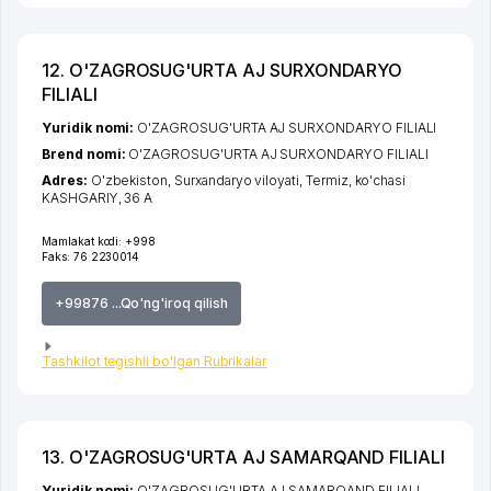
12. O'ZAGROSUG'URTA AJ SURXONDARYO
FILIALI
Yuridik nomi:
O'ZAGROSUG'URTA AJ SURXONDARYO FILIALI
Brend nomi:
O'ZAGROSUG'URTA AJ SURXONDARYO FILIALI
Adres:
O'zbekiston,
Surxandaryo viloyati
,
Termiz
,
ko'chasi
KASHGARIY
, 36 А
Mamlakat kodi:
+998
Faks:
76 2230014
+99876 ...Qo'ng'iroq qilish
Tashkilot tegishli bo'lgan Rubrikalar
13. O'ZAGROSUG'URTA AJ SAMARQAND FILIALI
Yuridik nomi:
O'ZAGROSUG'URTA AJ SAMARQAND FILIALI