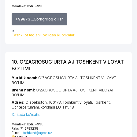
Mamlakat kodi:
+998
+99873 ...Qo'ng'iroq qilish
Tashkilot tegishli bo'lgan Rubrikalar
10. O'ZAGROSUG'URTA AJ TOSHKENT VILOYAT
BO'LIMI
Yuridik nomi:
O'ZAGROSUG'URTA AJ TOSHKENT VILOYAT
BO'LIMI
Brend nomi:
O'ZAGROSUG'URTA AJ TOSHKENT VILOYAT
BO'LIMI
Adres:
O'zbekiston, 100173,
Toshkent viloyati
,
Toshkent
,
Uchtepa tumani
,
ko'chasi LUTFIY
, 18
Xaritada ko'rsatish
Mamlakat kodi:
+998
Faks:
71 2753238
E-mail:
toshkent@agros.uz
agros.uz