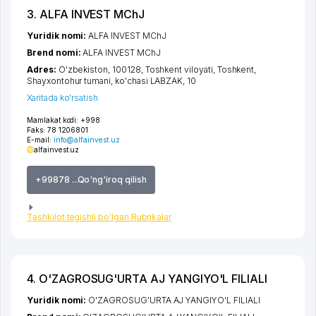
3. ALFA INVEST MChJ
Yuridik nomi:
ALFA INVEST MChJ
Brend nomi:
ALFA INVEST MChJ
Adres:
O'zbekiston, 100128,
Toshkent viloyati
,
Toshkent
,
Shayxontohur tumani
,
ko'chasi LABZAK
, 10
Xaritada ko'rsatish
Mamlakat kodi:
+998
Faks:
78 1206801
E-mail:
info@alfainvest.uz
alfainvest.uz
+99878 ...Qo'ng'iroq qilish
Tashkilot tegishli bo'lgan Rubrikalar
4. O'ZAGROSUG'URTA AJ YANGIYO'L FILIALI
Yuridik nomi:
O'ZAGROSUG'URTA AJ YANGIYO'L FILIALI