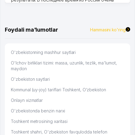
много заказывают, а вначале только по Узбекистану
брали, но вяло. Удалось раскрутиться, дальше
развиваюсь потихоньку😊
Hamida 03.08.2026 12:45:39
Foydali ma'lumotlar
Hammasini ko'ring
O'zbekistonning mashhur saytlari
O'lchov birliklari tizimi: massa, uzunlik, tezlik, ma'lumot,
maydon
O'zbekiston saytlari
Kommunal (uy-joy) tariflari Toshkent, O‘zbekiston
Onlayn xizmatlar
O'zbekistonda benzin narxi
Toshkent metrosining xaritasi
Toshkent shahri, O'zbekiston favqulodda telefon