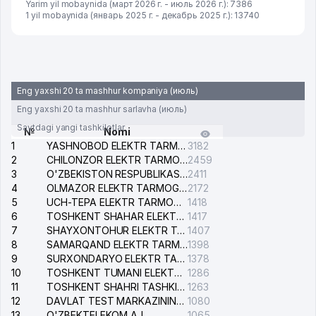
Yarim yil mobaynida (март 2026 г. - июль 2026 г.): 7386
1 yil mobaynida (январь 2025 г. - декабрь 2025 г.): 13740
Eng yaxshi 20 ta mashhur kompaniya (июль)
Eng yaxshi 20 ta mashhur sarlavha (июль)
Saytdagi yangi tashkilotlar
№
Nomi
1
YASHNOBOD ELEKTR TARMOG'I NOSOZLIKLARI XIZMATI
3182
2
CHILONZOR ELEKTR TARMOG'I NOSOZLIK XIZMATI
2459
3
O'ZBEKISTON RESPUBLIKASI BOSH PROKURATURASI ISHONCH TELEFONI
2411
4
OLMAZOR ELEKTR TARMOG'I NOSOZLIKLARI XIZMATI
2172
5
UCH-TEPA ELEKTR TARMOG'I NOSOZLIKLARI XIZMATI
1418
6
TOSHKENT SHAHAR ELEKTR TARMOQLARI KORXONASI AJ
1417
7
SHAYXONTOHUR ELEKTR TARMOG'I NOSOZLIKLARINI TUZATISH XIZMATI
1407
8
SAMARQAND ELEKTR TARMOQLARI AJ
1398
9
SURXONDARYO ELEKTR TARMOQLARI AJ
1378
10
TOSHKENT TUMANI ELEKTR TARMOG'I AVARIYA XIZMATI
1286
11
TOSHKENT SHAHRI TASHKILOT TELEFONLARI HAQIDA MA'LUMOT BYUROSI
1263
12
DAVLAT TEST MARKAZINING ISHONCH TELEFONLARI
1080
13
O'ZBEKTELEKOM AJ
1065