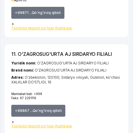
+99871 ...Qo'ng'iroq qilish
Tashkilot tegishli bo'lgan Rubrikalar
11. O'ZAGROSUG'URTA AJ SIRDARYO FILIALI
Yuridik nomi:
O'ZAGROSUG'URTA AJ SIRDARYO FILIALI
Brend nomi:
O'ZAGROSUG'URTA AJ SIRDARYO FILIALI
Adres:
O'zbekiston, 120100,
Sirdaryo viloyati
,
Guliston
,
ko'chasi
XALKLAR DO'STLIGI
, 16
Mamlakat kodi:
+998
Faks:
67 2251116
+99867 ...Qo'ng'iroq qilish
Tashkilot tegishli bo'lgan Rubrikalar