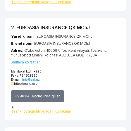
Tashkilot tegishli bo'lgan Rubrikalar
2. EUROASIA INSURANCE QK MChJ
Yuridik nomi:
EUROASIA INSURANCE QK MChJ
Brend nomi:
EUROASIA INSURANCE QK MChJ
Adres:
O'zbekiston, 100097,
Toshkent viloyati
,
Toshkent
,
Yunusobod tumani
,
ko'chasi ABDULLA QODIRIY
, 3А
Xaritada ko'rsatish
Mamlakat kodi:
+998
Faks:
78 1502680
E-mail:
info@eai.uz
https://eai.uz/ru
+998114...Qo'ng'iroq qilish
Tashkilot tegishli bo'lgan Rubrikalar