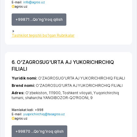
E-mail:
info@agros.uz
agros.uz
+99871 ...Qo'ng'iroq qilish
Tashkilot tegishli bo'lgan Rubrikalar
6. O'ZAGROSUG'URTA AJ YUKORICHIRCHIQ
FILIALI
Yuridik nomi:
O'ZAGROSUG'URTA AJ YUKORICHIRCHIQ FILIALI
Brend nomi:
O'ZAGROSUG'URTA AJ YUKORICHIRCHIQ FILIALI
Adres:
O'zbekiston, 111900,
Toshkent viloyati
,
Yuqorichirchiq
tumani
,
shaharcha YANGIBOZOR-QO'RGONI
, 9
Mamlakat kodi:
+998
E-mail:
yuqorichirchiq@tasagros.uz
agros.uz
+99870 ...Qo'ng'iroq qilish