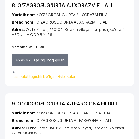
8. O'ZAGROSUG'URTA AJ XORAZM FILIALI
Yuridik nomi:
O'ZAGROSUG'URTA AJ XORAZM FILIALI
Brend nomi:
O'ZAGROSUG'URTA AJ XORAZM FILIALI
Adres:
O'zbekiston, 220100,
Xorazm viloyati
,
Urganch
,
ko'chasi
ABDULLA QODIRIY
, 26
Mamlakat kodi:
+998
+99862 ...Qo'ng'iroq qilish
Tashkilot tegishli bo'lgan Rubrikalar
9. O'ZAGROSUG'URTA AJ FARG'ONA FILIALI
Yuridik nomi:
O'ZAGROSUG'URTA AJ FARG'ONA FILIALI
Brend nomi:
O'ZAGROSUG'URTA AJ FARG'ONA FILIALI
Adres:
O'zbekiston, 150117,
Farg'ona viloyati
,
Farg'ona
,
ko'chasi
G.FARMONOV
, 13