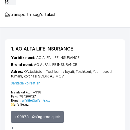
15
/
transportni sug'urtalash
1. АО ALFA LIFE INSURANCE
Yuridik nomi:
АО ALFA LIFE INSURANCE
Brend nomi:
АО ALFA LIFE INSURANCE
Adres:
O'zbekiston,
Toshkent viloyati
,
Toshkent
,
Yashnobod
tumani
,
ko'chasi SODIK AZIMOV
Xaritada ko'rsatish
Mamlakat kodi:
+998
Faks:
78 1200127
E-mail:
alfalife@alfalife.uz
alfalife.uz
+99878 ...Qo'ng'iroq qilish