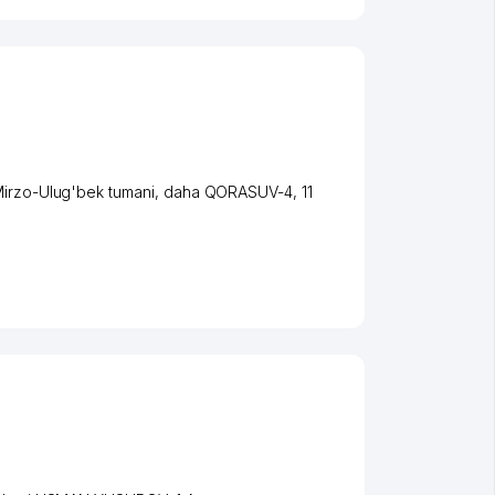
irzo-Ulug'bek tumani
,
daha QORASUV-4
, 11