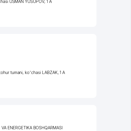
chasi USMAN YUSUPOV
, 1 А
ohur tumani
,
ko'chasi LABZAK
, 1 A
I VA ENERGETIKA BOSHQARMASI