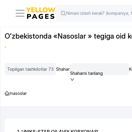
Oʻzbekistonda «Nasoslar » tegiga oid kom
Topilgan tashkilotlar 73
Shahar:
K
Shaharni tanlang
/
nasoslar
1. UNIKS-STAR OILAVIY KORXONASI