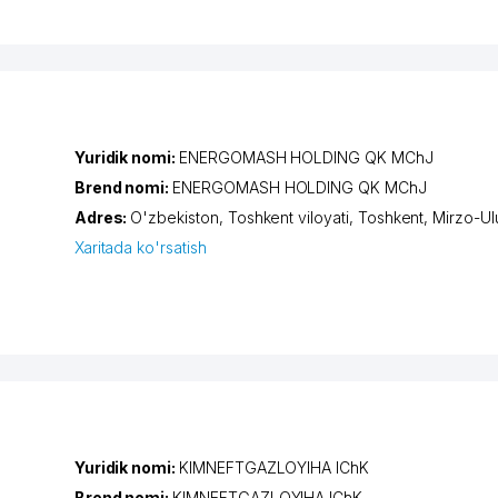
Yuridik nomi:
ENERGOMASH HOLDING QK MChJ
Brend nomi:
ENERGOMASH HOLDING QK MChJ
Adres:
O'zbekiston,
Toshkent viloyati
,
Toshkent
,
Mirzo-Ul
Xaritada ko'rsatish
Yuridik nomi:
KIMNEFTGAZLOYIHA IChK
Brend nomi:
KIMNEFTGAZLOYIHA IChK