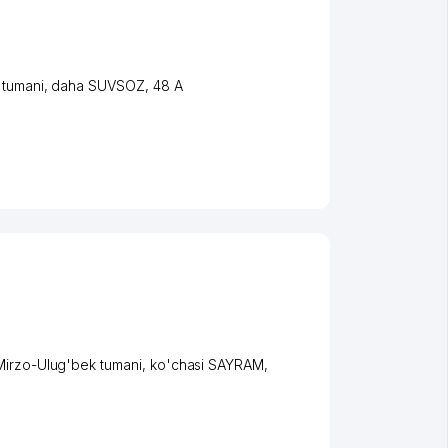
 tumani
,
daha SUVSOZ
, 48 А
Mirzo-Ulug'bek tumani
,
ko'chasi SAYRAM
,