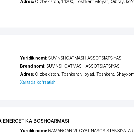
Adres:
O'zbekiston, 111200,
Toshkent viloyati
,
Qibray
,
ko'
Yuridik nomi:
SUVINSHOATMASH ASSOTSIATSIYASI
Brend nomi:
SUVINSHOATMASH ASSOTSIATSIYASI
Adres:
O'zbekiston,
Toshkent viloyati
,
Toshkent
,
Shayxont
Xaritada ko'rsatish
VA ENERGETIKA BOSHQARMASI
Yuridik nomi:
NAMANGAN VILOYAT NASOS STANSIYALAR