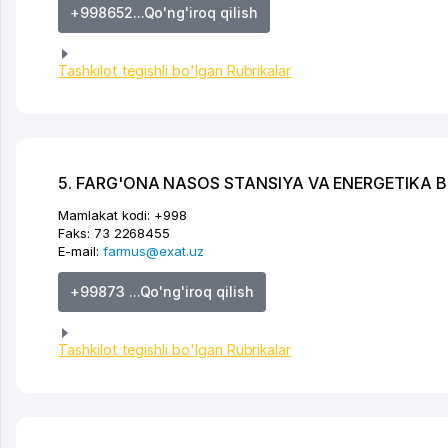
+998652...Qo'ng'iroq qilish
Tashkilot tegishli bo'lgan Rubrikalar
5. FARG'ONA NASOS STANSIYA VA ENERGETIKA
Mamlakat kodi:
+998
Faks:
73 2268455
E-mail:
farmus@exat.uz
+99873 ...Qo'ng'iroq qilish
Tashkilot tegishli bo'lgan Rubrikalar