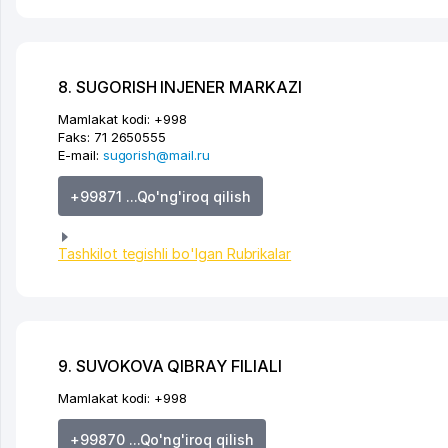
8. SUGORISH INJENER MARKAZI
Mamlakat kodi:
+998
Faks:
71 2650555
E-mail:
sugorish@mail.ru
+99871 ...Qo'ng'iroq qilish
Tashkilot tegishli bo'lgan Rubrikalar
9. SUVOKOVA QIBRAY FILIALI
Mamlakat kodi:
+998
+99870 ...Qo'ng'iroq qilish