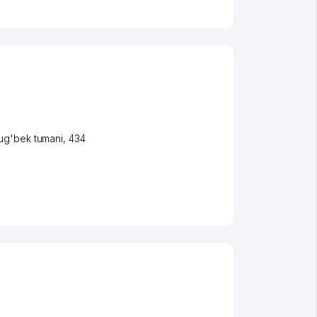
ug'bek tumani
, 434