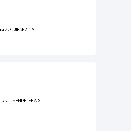
asi XODJIBAEV
, 1 А
'chasi MENDELEEV
, 8