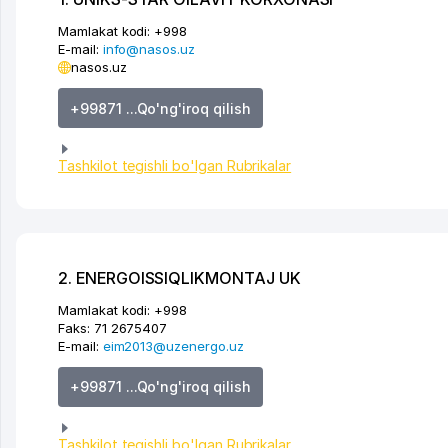
Mamlakat kodi:
+998
E-mail:
info@nasos.uz
nasos.uz
+99871 ...Qo'ng'iroq qilish
Tashkilot tegishli bo'lgan Rubrikalar
2. ENERGOISSIQLIKMONTAJ UK
Mamlakat kodi:
+998
Faks:
71 2675407
E-mail:
eim2013@uzenergo.uz
+99871 ...Qo'ng'iroq qilish
Tashkilot tegishli bo'lgan Rubrikalar