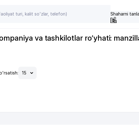
Shaharni tanl
paniya va tashkilotlar ro’yhati: manzilla
o'rsatish: