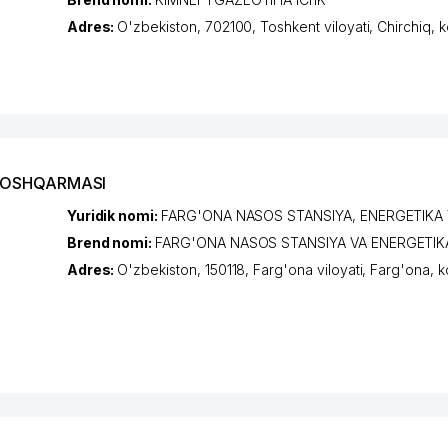
Adres:
O'zbekiston, 702100,
Toshkent viloyati
,
Chirchiq
,
k
 BOSHQARMASI
Yuridik nomi:
FARG'ONA NASOS STANSIYA, ENERGETIK
Brend nomi:
FARG'ONA NASOS STANSIYA VA ENERGETI
Adres:
O'zbekiston, 150118,
Farg'ona viloyati
,
Farg'ona
,
k