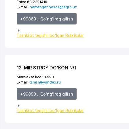
Faks:
69 2321416
E-mail:
namangannasos@agro.uz
+99869 ...Qo'ng'iroq qilish
Tashkilot tegishli bo'lgan Rubrikalar
12. MIR STROY DO'KON №1
Mamlakat kodi:
+998
E-mail:
tsms1@yandex.ru
+99890 ...Qo'ng'iroq qilish
Tashkilot tegishli bo'lgan Rubrikalar