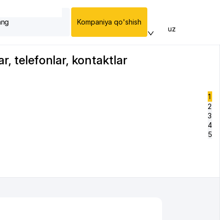
ang
Kompaniya qo'shish
uz
r, telefonlar, kontaktlar
1
2
3
4
5