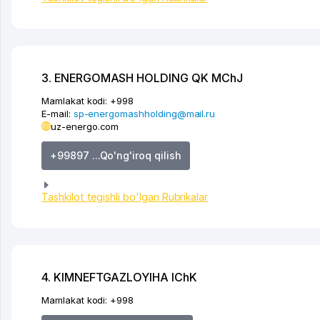
3. ENERGOMASH HOLDING QK MChJ
Mamlakat kodi:
+998
E-mail:
sp-energomashholding@mail.ru
uz-energo.com
+99897 ...Qo'ng'iroq qilish
Tashkilot tegishli bo'lgan Rubrikalar
4. KIMNEFTGAZLOYIHA IChK
Mamlakat kodi:
+998