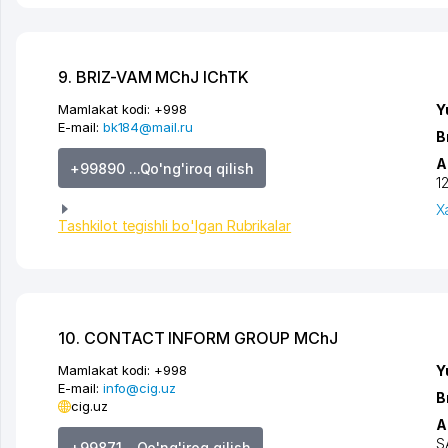
9. BRIZ-VAM MChJ IChTK
Mamlakat kodi:
+998
Y
E-mail:
bk184@mail.ru
B
A
+99890 ...Qo'ng'iroq qilish
1
X
Tashkilot tegishli bo'lgan Rubrikalar
10. CONTACT INFORM GROUP MChJ
Mamlakat kodi:
+998
Y
E-mail:
info@cig.uz
B
cig.uz
A
S
+99871 ...Qo'ng'iroq qilish