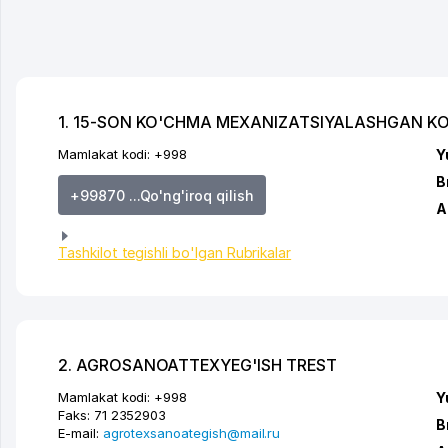
1. 15-SON KO'CHMA MEXANIZATSIYALASHGAN 
Mamlakat kodi:
+998
Y
B
+99870 ...Qo'ng'iroq qilish
A
Tashkilot tegishli bo'lgan Rubrikalar
2. AGROSANOATTEXYEG'ISH TREST
Mamlakat kodi:
+998
Y
Faks:
71 2352903
B
E-mail:
agrotexsanoategish@mail.ru