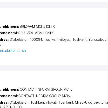
uridik nomi:
BRIZ-VAM MChJ IChTK
rend nomi:
BRIZ-VAM MChJ IChTK
dres:
O'zbekiston, 100084,
Toshkent viloyati
,
Toshkent
,
Yunusobod 
2/8
aritada ko'rsatish
uridik nomi:
CONTACT INFORM GROUP MChJ
rend nomi:
CONTACT INFORM GROUP MChJ
dres:
O'zbekiston,
Toshkent viloyati
,
Toshkent
,
Mirzo-Ulug'bek tuma
ALAR BUYI
, 33