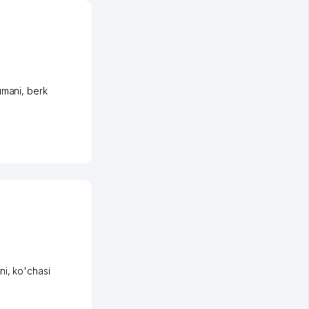
umani
,
berk
ni
,
ko'chasi