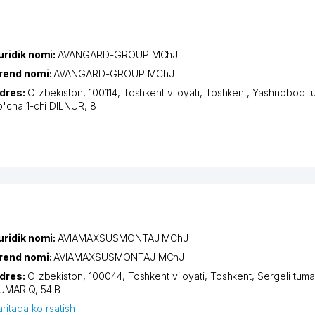
uridik nomi:
AVANGARD-GROUP MChJ
rend nomi:
AVANGARD-GROUP MChJ
dres:
O'zbekiston, 100114,
Toshkent viloyati
,
Toshkent
,
Yashnobod t
o'cha 1-chi DILNUR
, 8
uridik nomi:
AVIAMAXSUSMONTAJ MChJ
rend nomi:
AVIAMAXSUSMONTAJ MChJ
dres:
O'zbekiston, 100044,
Toshkent viloyati
,
Toshkent
,
Sergeli tuma
UMARIQ
, 54 B
aritada ko'rsatish