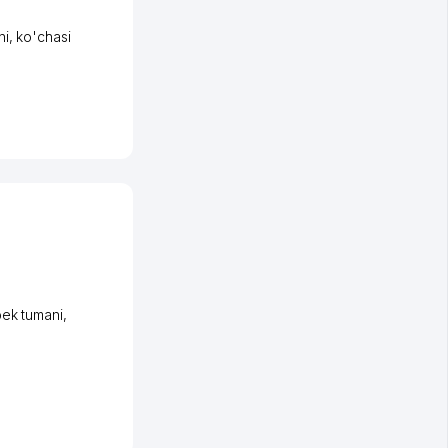
ni
,
ko'chasi
ek tumani
,