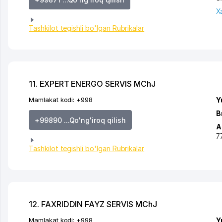
X
Tashkilot tegishli bo'lgan Rubrikalar
11. EXPERT ENERGO SERVIS MChJ
Mamlakat kodi:
+998
Y
B
+99890 ...Qo'ng'iroq qilish
A
7
Tashkilot tegishli bo'lgan Rubrikalar
12. FAXRIDDIN FAYZ SERVIS MChJ
Mamlakat kodi:
+998
Y