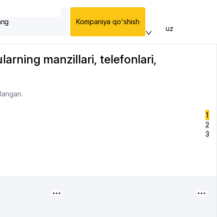
ang
Kompaniya qo'shish
uz
larning manzillari, telefonlari,
plangan.
1
2
3