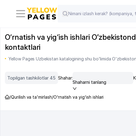
O‘rnatish va yig‘ish ishlari Oʻzbekistond
kontaktlari
Yellow Pages Uzbekistan katalogining shu bo’limida O'zbekiston m
Topilgan tashkilotlar 45
Shahar:
K
Shaharni tanlang
/
Qurilish va ta'mirlash
/
O‘rnatish va yig‘ish ishlari