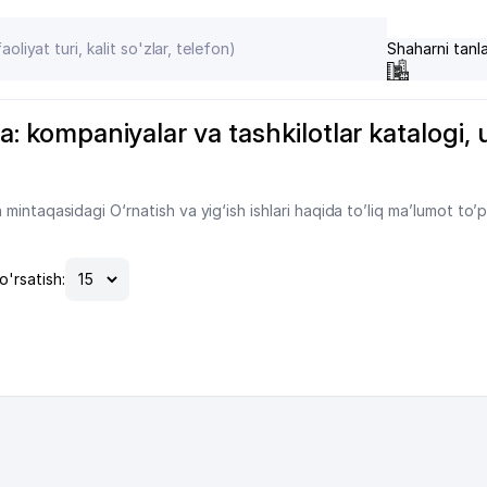
Shaharni tanl
a: kompaniyalar va tashkilotlar katalogi, u
intaqasidagi O‘rnatish va yig‘ish ishlari haqida to’liq ma’lumot to’
o'rsatish: