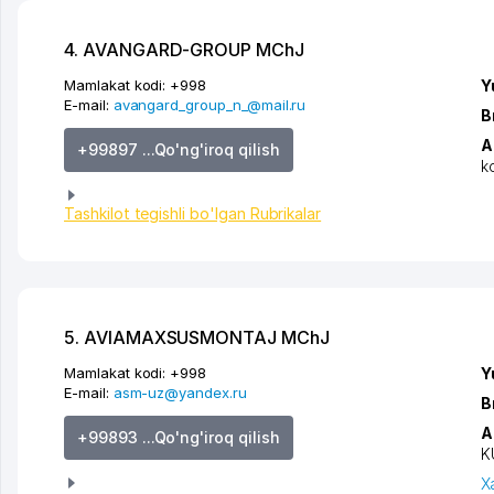
4. AVANGARD-GROUP MChJ
Mamlakat kodi:
+998
Y
E-mail:
avangard_group_n_@mail.ru
B
A
+99897 ...Qo'ng'iroq qilish
k
Tashkilot tegishli bo'lgan Rubrikalar
5. AVIAMAXSUSMONTAJ MChJ
Mamlakat kodi:
+998
Y
E-mail:
asm-uz@yandex.ru
B
A
+99893 ...Qo'ng'iroq qilish
K
X