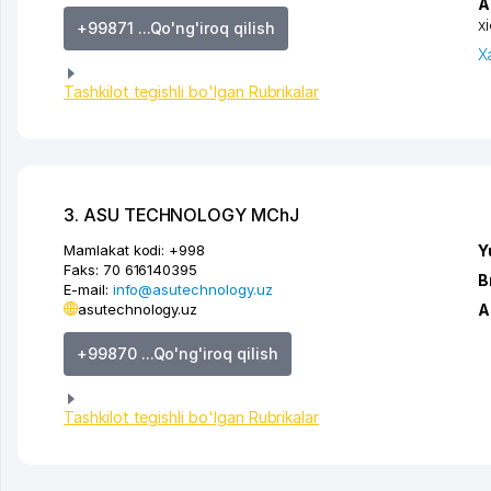
A
x
+99871 ...Qo'ng'iroq qilish
X
Tashkilot tegishli bo'lgan Rubrikalar
3. ASU TECHNOLOGY MChJ
Mamlakat kodi:
+998
Y
Faks:
70 616140395
B
E-mail:
info@asutechnology.uz
asutechnology.uz
A
+99870 ...Qo'ng'iroq qilish
Tashkilot tegishli bo'lgan Rubrikalar