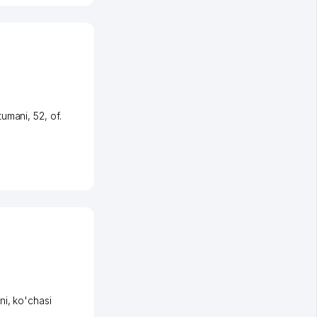
tumani
, 52, of.
ni
,
ko'chasi