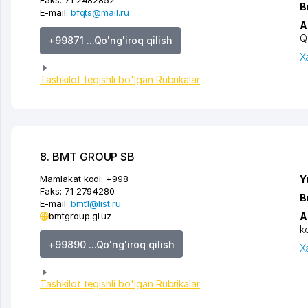
B
E-mail:
bfqts@mail.ru
A
Q
+99871 ...Qo'ng'iroq qilish
X
Tashkilot tegishli bo'lgan Rubrikalar
8. BMT GROUP SB
Mamlakat kodi:
+998
Y
Faks:
71 2794280
B
E-mail:
bmt1@list.ru
bmtgroup.gl.uz
A
k
+99890 ...Qo'ng'iroq qilish
X
Tashkilot tegishli bo'lgan Rubrikalar