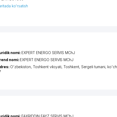
aritada ko'rsatish
uridik nomi:
EXPERT ENERGO SERVIS MChJ
rend nomi:
EXPERT ENERGO SERVIS MChJ
dres:
O'zbekiston,
Toshkent viloyati
,
Toshkent
,
Sergeli tumani
,
ko'ch
7
uridik nomi:
FAXRIDDIN FAYZ SERVIS MChJ