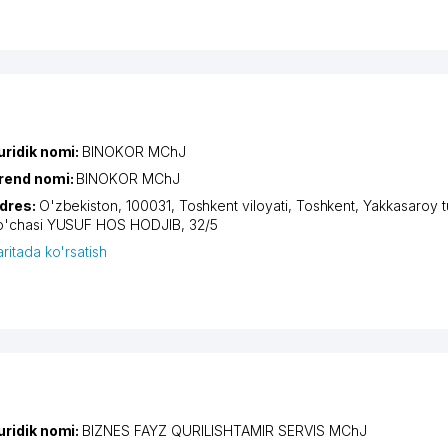
uridik nomi:
BINOKOR MChJ
rend nomi:
BINOKOR MChJ
dres:
O'zbekiston, 100031,
Toshkent viloyati
,
Toshkent
,
Yakkasaroy 
o'chasi YUSUF HOS HODJIB
, 32/5
aritada ko'rsatish
uridik nomi:
BIZNES FAYZ QURILISHTAMIR SERVIS MChJ