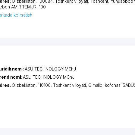
dres:
O'zbekiston, 100084,
Toshkent viloyati
,
Toshkent
,
Yunusobod 
iеbon AMIR TEMUR
, 100
aritada ko'rsatish
uridik nomi:
ASU TECHNOLOGY MChJ
rend nomi:
ASU TECHNOLOGY MChJ
dres:
O'zbekiston, 110100,
Toshkent viloyati
,
Olmaliq
,
ko'chasi BABU