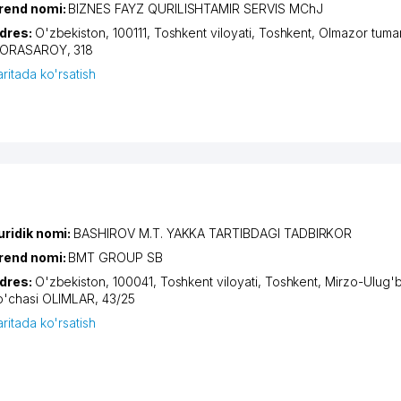
rend nomi:
BIZNES FAYZ QURILISHTAMIR SERVIS MChJ
dres:
O'zbekiston, 100111,
Toshkent viloyati
,
Toshkent
,
Olmazor tuma
ORASAROY
, 318
aritada ko'rsatish
uridik nomi:
BASHIROV M.T. YAKKA TARTIBDAGI TADBIRKOR
rend nomi:
BMT GROUP SB
dres:
O'zbekiston, 100041,
Toshkent viloyati
,
Toshkent
,
Mirzo-Ulug'b
o'chasi OLIMLAR
, 43/25
aritada ko'rsatish