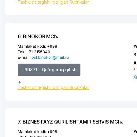
Tashkilot tegishli bo'lgan Rubrikalar
6. BINOKOR MChJ
Mamlakat kodi:
+998
Y
Faks:
71 2155340
B
E-mail:
pskbinokor@mail.ru
A
k
+99871 ...Qo'ng'iroq qilish
X
Tashkilot tegishli bo'lgan Rubrikalar
7. BIZNES FAYZ QURILISHTAMIR SERVIS MChJ
Mamlakat kodi:
+998
Y
Faks:
71 2482852