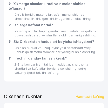
❓
Xizmatga nimalar kiradi va nimalar alohida
to‘lanadi?
Chiqib borish, materiallar, qo‘shimcha ishlar va
shoshilinchlik kiritilgan-kiritilmaganini aniqlashtiring.
❓
Ishlarga kafolat bormi?
Yaxshi ijrochilar bajarilgandan keyin kafolat va qo‘llab-
quvvatlash beradi — shartlarni oldindan aniqlashtiring.
❓
Siz O'zbekiston hududlari bo‘yicha ishlaysizmi?
Chiqish hududi va uzoq joylar yoki nostandart vaqt
uchun qo‘shimcha to‘lovlar bor-yo‘qligini aniqlashtiring.
❓
Ijrochini qanday tanlash kerak?
2–3 ta kompaniyani tajriba, muddatlar, shartnoma
shartlari va kafolatlar bo‘yicha solishtiring, so‘ng
yakuniy tijorat taklifini so‘rang.
O‘xshash ruknlar
Hammasini ko'ring