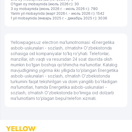
O'tgan oy mobaynida (июль 2026 г.): 30
3 oy mobaynida (июнь 2026 г. - июль 2026 г.): 780
Yarim yil mobaynida (март 2026 г. - июль 2026 г.): 1542
1 yil mobaynida (январь 2025 г. - декабрь 2025 г.): 3036
Yellowpages.uz electron ma’lumotnomasi: «Energetika
asbob-uskunalari - sozlash, o‘rnatish» Oʻzbekistonda
sohasiga oid kompaniyalar to’liq ro’yhati. Telefonlar,
manzillar, ish vaqti va resursdan 24 soat davrida olish
mumkin bo’lgan boshqa qo’shimcha ma’lumotlar. Katalog
mavjudligining yigirma ikki yilligida to’plangan Energetika
asbob-uskunalari - sozlash, o‘rnatish Oʻzbekistonda
turkumini faqat tekshirilgan va doim yangilib bo’riladigan
ma’lumotlari, hamda Energetika asbob-uskunalari -
sozlash, o‘rnatish Oʻzbekistonda bo’limiga oid dolzarb
ma’lumotlarni to’plagan bepul telefon xizmati.