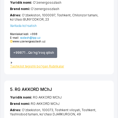
Yuridik nomi:
O'zenergosozlash
Brend nomi:
O‘zenergosozlash
Adres:
O'zbekiston, 1000097,
Toshkent
,
Chilonzor tumani
,
ko'chasi BUNYODKOR
, 23
Xaritada ko'rsatish
Mamlakat kodi:
+998
E-mail:
sozlash@tpp.uz
www.uzenergosozlash.uz
+99871 ...Qo'ng'iroq qilish
Tashkilot tegishli bo'lgan Rubrikalar
5. RG AKKORD MChJ
Yuridik nomi:
RG AKKORD MChJ
Brend nomi:
RG AKKORD MChJ
Adres:
O'zbekiston, 100073,
Toshkent viloyati
,
Toshkent
,
Yashnobod tumani
,
ko'chasi DJARKURGON
, 49