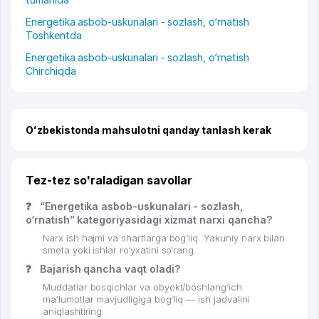
Energetika asbob-uskunalari - sozlash, o‘rnatish
Toshkentda
Energetika asbob-uskunalari - sozlash, o‘rnatish
Chirchiqda
Oʻzbekistonda mahsulotni qanday tanlash kerak
Tez-tez so'raladigan savollar
❓
“Energetika asbob-uskunalari - sozlash,
o‘rnatish” kategoriyasidagi xizmat narxi qancha?
Narx ish hajmi va shartlarga bog‘liq. Yakuniy narx bilan
smeta yoki ishlar ro‘yxatini so‘rang.
❓
Bajarish qancha vaqt oladi?
Muddatlar bosqichlar va obyekt/boshlang‘ich
ma’lumotlar mavjudligiga bog‘liq — ish jadvalini
aniqlashtiring.