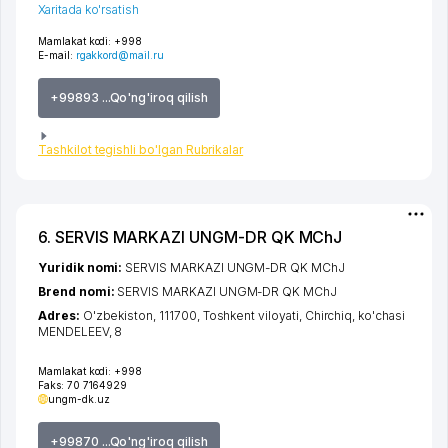
Xaritada ko'rsatish
Mamlakat kodi:
+998
E-mail:
rgakkord@mail.ru
+99893 ...Qo'ng'iroq qilish
Tashkilot tegishli bo'lgan Rubrikalar
6. SERVIS MARKAZI UNGM-DR QK MChJ
Yuridik nomi:
SERVIS MARKAZI UNGM-DR QK MChJ
Brend nomi:
SERVIS MARKAZI UNGM-DR QK MChJ
Adres:
O'zbekiston, 111700,
Toshkent viloyati
,
Chirchiq
,
ko'chasi
MENDELEEV
, 8
Mamlakat kodi:
+998
Faks:
70 7164929
ungm-dk.uz
+99870 ...Qo'ng'iroq qilish