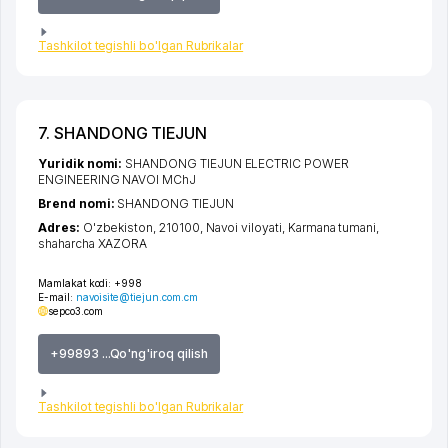
Tashkilot tegishli bo'lgan Rubrikalar
7. SHANDONG TIEJUN
Yuridik nomi:
SHANDONG TIEJUN ELECTRIC POWER
ENGINEERING NAVOI MChJ
Brend nomi:
SHANDONG TIEJUN
Adres:
O'zbekiston, 210100,
Navoi viloyati
,
Karmana tumani
,
shaharcha XAZORA
Mamlakat kodi:
+998
E-mail:
navoisite@tiejun.com.cm
sepco3.com
+99893 ...Qo'ng'iroq qilish
Tashkilot tegishli bo'lgan Rubrikalar