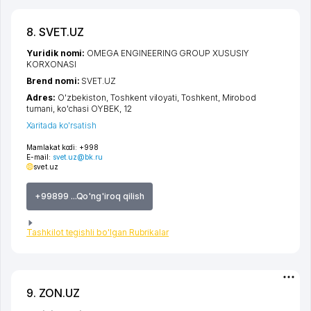
8. SVET.UZ
Yuridik nomi:
OMEGA ENGINEERING GROUP XUSUSIY
KORXONASI
Brend nomi:
SVET.UZ
Adres:
O'zbekiston,
Toshkent viloyati
,
Toshkent
,
Mirobod
tumani
,
ko'chasi OYBEK
, 12
Xaritada ko'rsatish
Mamlakat kodi:
+998
E-mail:
svet.uz@bk.ru
svet.uz
+99899 ...Qo'ng'iroq qilish
Tashkilot tegishli bo'lgan Rubrikalar
9. ZON.UZ