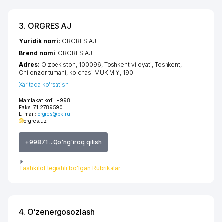
3. ORGRES AJ
Yuridik nomi:
ORGRES AJ
Brend nomi:
ORGRES AJ
Adres:
O'zbekiston, 100096,
Toshkent viloyati
,
Toshkent
,
Chilonzor tumani
,
ko'chasi MUKIMIY
, 190
Xaritada ko'rsatish
Mamlakat kodi:
+998
Faks:
71 2789590
E-mail:
orgres@bk.ru
orgres.uz
+99871 ...Qo'ng'iroq qilish
Tashkilot tegishli bo'lgan Rubrikalar
4. O‘zenergosozlash