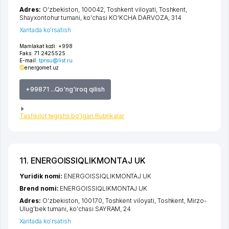
Adres:
O'zbekiston, 100042,
Toshkent viloyati
,
Toshkent
,
Shayxontohur tumani
,
ko'chasi KO'KCHA DARVOZA
, 314
Xaritada ko'rsatish
Mamlakat kodi:
+998
Faks:
71 2425525
E-mail:
tpnsu@list.ru
energomet.uz
+99871 ...Qo'ng'iroq qilish
Tashkilot tegishli bo'lgan Rubrikalar
11. ENERGOISSIQLIKMONTAJ UK
Yuridik nomi:
ENERGOISSIQLIKMONTAJ UK
Brend nomi:
ENERGOISSIQLIKMONTAJ UK
Adres:
O'zbekiston, 100170,
Toshkent viloyati
,
Toshkent
,
Mirzo-
Ulug'bek tumani
,
ko'chasi SAYRAM
, 24
Xaritada ko'rsatish