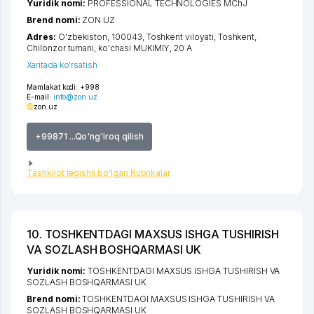
Yuridik nomi:
PROFESSIONAL TECHNOLOGIES MChJ
Brend nomi:
ZON.UZ
Adres:
O'zbekiston, 100043,
Toshkent viloyati
,
Toshkent
,
Chilonzor tumani
,
ko'chasi MUKIMIY
, 20 А
Xaritada ko'rsatish
Mamlakat kodi:
+998
E-mail:
info@zon.uz
zon.uz
+99871 ...Qo'ng'iroq qilish
Tashkilot tegishli bo'lgan Rubrikalar
10. TOSHKENTDAGI MAXSUS ISHGA TUSHIRISH
VA SOZLASH BOSHQARMASI UK
Yuridik nomi:
TOSHKENTDAGI MAXSUS ISHGA TUSHIRISH VA
SOZLASH BOSHQARMASI UK
Brend nomi:
TOSHKENTDAGI MAXSUS ISHGA TUSHIRISH VA
SOZLASH BOSHQARMASI UK