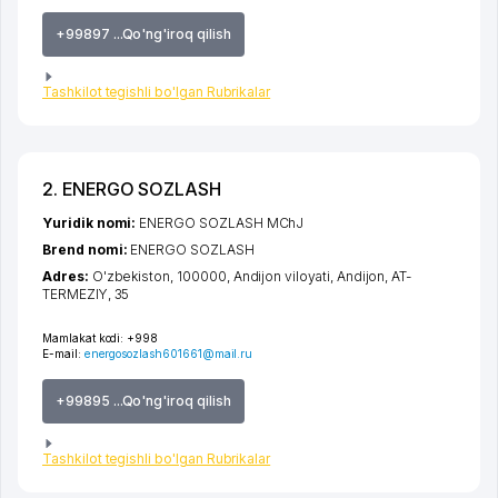
+99897 ...Qo'ng'iroq qilish
Tashkilot tegishli bo'lgan Rubrikalar
2. ENERGO SOZLASH
Yuridik nomi:
ENERGO SOZLASH MChJ
Brend nomi:
ENERGO SOZLASH
Adres:
O'zbekiston, 100000,
Andijon viloyati
,
Andijon
,
AT-
TERMEZIY
, 35
Mamlakat kodi:
+998
E-mail:
energosozlash601661@mail.ru
+99895 ...Qo'ng'iroq qilish
Tashkilot tegishli bo'lgan Rubrikalar