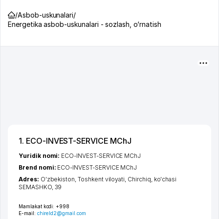
/
Asbob-uskunalari
/
Energetika asbob-uskunalari - sozlash, o‘rnatish
1. ECO-INVEST-SERVICE MChJ
Yuridik nomi:
ECO-INVEST-SERVICE MChJ
Brend nomi:
ECO-INVEST-SERVICE MChJ
Adres:
O'zbekiston,
Toshkent viloyati
,
Chirchiq
,
ko'chasi
SEMASHKO
, 39
Mamlakat kodi:
+998
E-mail:
chireld2@gmail.com