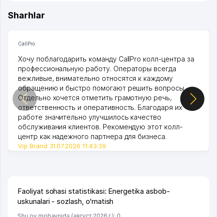
Sharhlar
CallPro
Хочу поблагодарить команду CallPro колл-центра за
профессиональную работу. Операторы всегда
вежливые, внимательно относятся к каждому
обращению и быстро помогают решить вопросы.
Отдельно хочется отметить грамотную речь,
ответственность и оперативность. Благодаря их
работе значительно улучшилось качество
обслуживания клиентов. Рекомендую этот колл-
центр как надежного партнера для бизнеса.
Vip Brand 31.07.2026 11:43:39
Faoliyat sohasi statistikasi: Energetika asbob-
uskunalari - sozlash, o‘rnatish
Shu oy mobaynida (август 2026 г.): 0