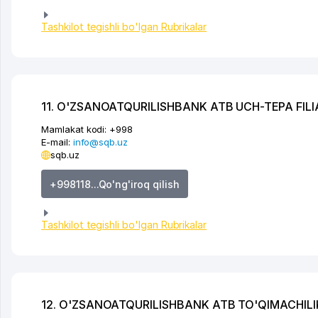
Tashkilot tegishli bo'lgan Rubrikalar
11. O'ZSANOATQURILISHBANK ATB UCH-TEPA FILI
Mamlakat kodi:
+998
E-mail:
info@sqb.uz
sqb.uz
+998118...Qo'ng'iroq qilish
Tashkilot tegishli bo'lgan Rubrikalar
12. O'ZSANOATQURILISHBANK ATB TO'QIMACHILIK