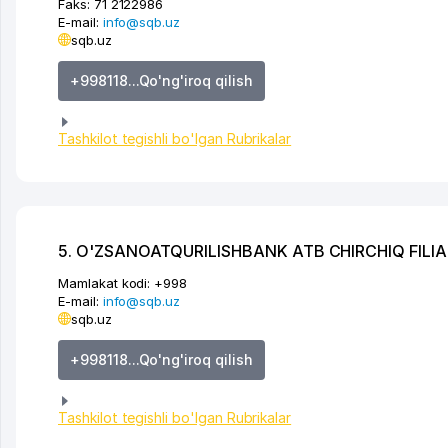
Faks:
71 2122986
E-mail:
info@sqb.uz
sqb.uz
+998118...Qo'ng'iroq qilish
Tashkilot tegishli bo'lgan Rubrikalar
5. O'ZSANOATQURILISHBANK ATB CHIRCHIQ FILIA
Mamlakat kodi:
+998
E-mail:
info@sqb.uz
sqb.uz
+998118...Qo'ng'iroq qilish
Tashkilot tegishli bo'lgan Rubrikalar