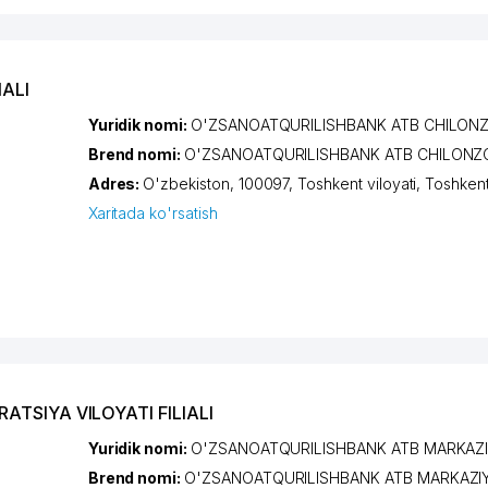
ALI
Yuridik nomi:
O'ZSANOATQURILISHBANK ATB CHILONZO
Brend nomi:
O'ZSANOATQURILISHBANK ATB CHILONZOR
Adres:
O'zbekiston, 100097,
Toshkent viloyati
,
Toshken
Xaritada ko'rsatish
TSIYA VILOYATI FILIALI
Yuridik nomi:
O'ZSANOATQURILISHBANK ATB MARKAZIY 
Brend nomi:
O'ZSANOATQURILISHBANK ATB MARKAZIY O