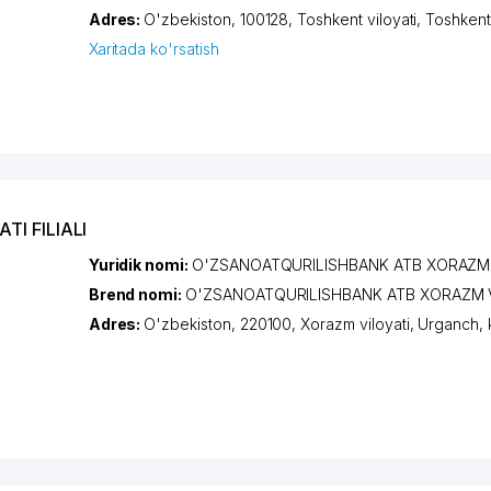
Adres:
O'zbekiston, 100128,
Toshkent viloyati
,
Toshkent
Xaritada ko'rsatish
I FILIALI
Yuridik nomi:
O'ZSANOATQURILISHBANK ATB XORAZM VI
Brend nomi:
O'ZSANOATQURILISHBANK ATB XORAZM VI
Adres:
O'zbekiston, 220100,
Xorazm viloyati
,
Urganch
,