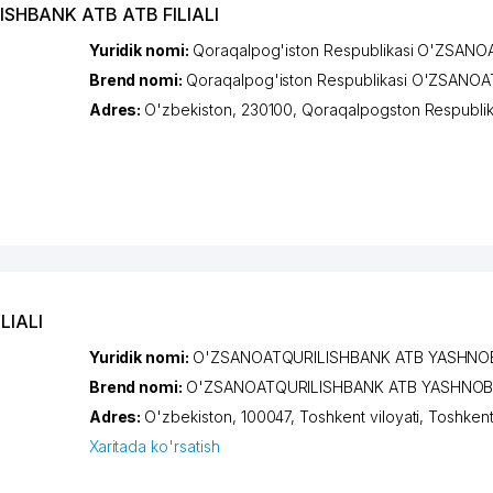
LISHBANK ATB ATB FILIALI
Yuridik nomi:
Qoraqalpog'iston Respublikasi O'ZSANO
Brend nomi:
Qoraqalpog'iston Respublikasi O'ZSANOA
Adres:
O'zbekiston, 230100,
Qoraqalpogston Respublik
LIALI
Yuridik nomi:
O'ZSANOATQURILISHBANK ATB YASHNOB
Brend nomi:
O'ZSANOATQURILISHBANK ATB YASHNOBO
Adres:
O'zbekiston, 100047,
Toshkent viloyati
,
Toshken
Xaritada ko'rsatish