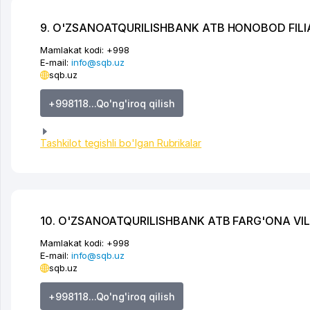
9. O'ZSANOATQURILISHBANK ATB HONOBOD FILI
Mamlakat kodi:
+998
E-mail:
info@sqb.uz
sqb.uz
+998118...Qo'ng'iroq qilish
Tashkilot tegishli bo'lgan Rubrikalar
10. O'ZSANOATQURILISHBANK ATB FARG'ONA VILO
Mamlakat kodi:
+998
E-mail:
info@sqb.uz
sqb.uz
+998118...Qo'ng'iroq qilish