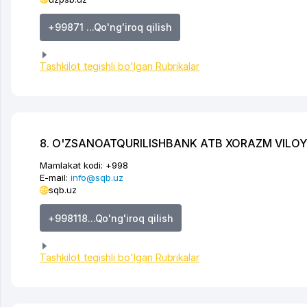
+99871 ...Qo'ng'iroq qilish
Tashkilot tegishli bo'lgan Rubrikalar
8. O'ZSANOATQURILISHBANK ATB XORAZM VILOYAT
Mamlakat kodi:
+998
E-mail:
info@sqb.uz
sqb.uz
+998118...Qo'ng'iroq qilish
Tashkilot tegishli bo'lgan Rubrikalar