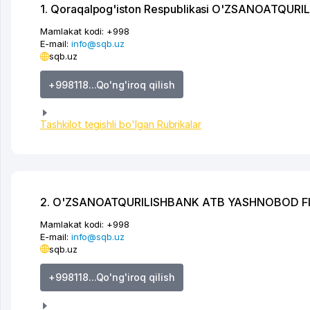
1. Qoraqalpog'iston Respublikasi O'ZSANOATQURI
Mamlakat kodi:
+998
E-mail:
info@sqb.uz
sqb.uz
+998118...Qo'ng'iroq qilish
Tashkilot tegishli bo'lgan Rubrikalar
2. O'ZSANOATQURILISHBANK ATB YASHNOBOD FI
Mamlakat kodi:
+998
E-mail:
info@sqb.uz
sqb.uz
+998118...Qo'ng'iroq qilish