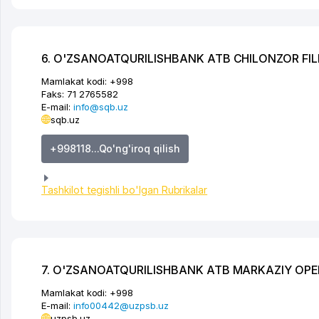
6. O'ZSANOATQURILISHBANK ATB CHILONZOR FILI
Mamlakat kodi:
+998
Faks:
71 2765582
E-mail:
info@sqb.uz
sqb.uz
+998118...Qo'ng'iroq qilish
Tashkilot tegishli bo'lgan Rubrikalar
7. O'ZSANOATQURILISHBANK ATB MARKAZIY OPERA
Mamlakat kodi:
+998
E-mail:
info00442@uzpsb.uz
uzpsb.uz