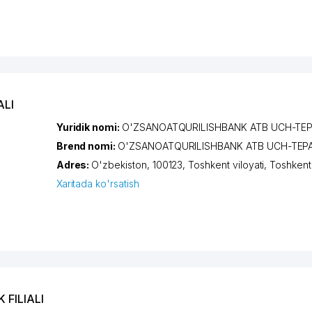
ALI
Yuridik nomi:
O'ZSANOATQURILISHBANK ATB UCH-TEPA
Brend nomi:
O'ZSANOATQURILISHBANK ATB UCH-TEPA 
Adres:
O'zbekiston, 100123,
Toshkent viloyati
,
Toshkent
Xaritada ko'rsatish
 FILIALI