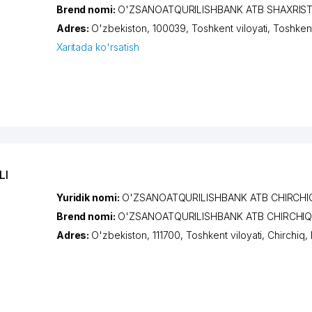
Brend nomi:
O'ZSANOATQURILISHBANK ATB SHAXRISTO
Adres:
O'zbekiston, 100039,
Toshkent viloyati
,
Toshken
Xaritada ko'rsatish
LI
Yuridik nomi:
O'ZSANOATQURILISHBANK ATB CHIRCHIQ 
Brend nomi:
O'ZSANOATQURILISHBANK ATB CHIRCHIQ F
Adres:
O'zbekiston, 111700,
Toshkent viloyati
,
Chirchiq
,