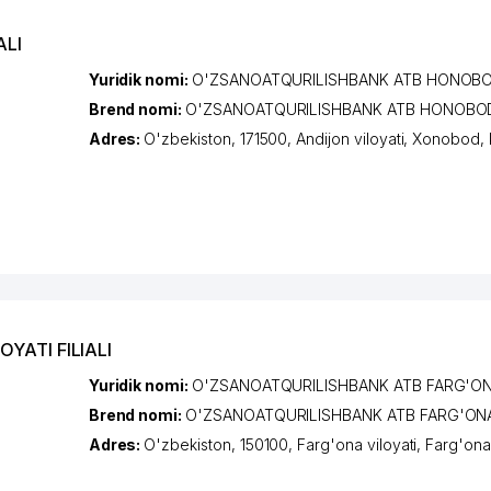
ALI
Yuridik nomi:
O'ZSANOATQURILISHBANK ATB HONOBOD
Brend nomi:
O'ZSANOATQURILISHBANK ATB HONOBOD 
Adres:
O'zbekiston, 171500,
Andijon viloyati
,
Xonobod
,
YATI FILIALI
Yuridik nomi:
O'ZSANOATQURILISHBANK ATB FARG'ONA 
Brend nomi:
O'ZSANOATQURILISHBANK ATB FARG'ONA V
Adres:
O'zbekiston, 150100,
Farg'ona viloyati
,
Farg'ona