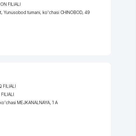
N FILIALI
t
,
Yunusobod tumani
,
ko'chasi CHINOBOD
, 49
FILIALI
ILIALI
ko'chasi MEJKANALNAYA
, 1 A