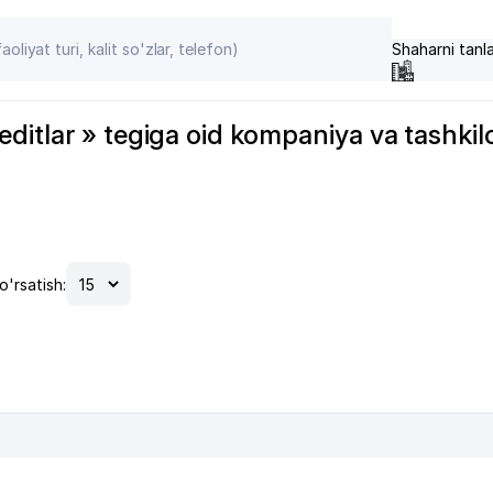
Shaharni tanl
tlar » tegiga oid kompaniya va tashkilotla
o'rsatish: