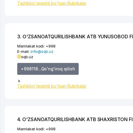
Tashkilot tegishli bo'lgan Rubrikalar
3. O'ZSANOATQURILISHBANK ATB YUNUSOBOD FI
Mamlakat kodi:
+998
E-mail:
info@sqb.uz
sqb.uz
+998118...Qo'ng'iroq qilish
Tashkilot tegishli bo'lgan Rubrikalar
4. O'ZSANOATQURILISHBANK ATB SHAXRISTON FI
Mamlakat kodi:
+998