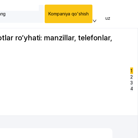
ang
Kompaniya qo'shish
uz
r ro’yhati: manzillar, telefonlar,
1
2
3
4