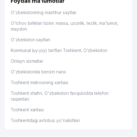
Foydali ma'lumotlar
Hamida 03.08.2026 12:45:39
O'zbekistonning mashhur saytlari
O'lchov birliklari tizimi: massa, uzunlik, tezlik, ma'lumot,
maydon
O'zbekiston saytlari
Kommunal (uy-joy) tariflari Toshkent, O‘zbekiston
Onlayn xizmatlar
O'zbekistonda benzin narxi
Toshkent metrosining xaritasi
Toshkent shahri, O'zbekiston favqulodda telefon
raqamlari
Toshkent xaritasi
Toshkentdagi avtobus yo'nalishlari