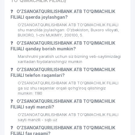
TO'QIMACHILIK FILIALI)
❓
O'ZSANOATQURILISHBANK ATB TO'QIMACHILIK
FILIALI qaerda joylashgan?
O'ZSANOATQURILISHBANK ATB TO'QIMACHILIK FILIALI
shu manzilda joylashgan: O'zbekiston, Buxoro viloyati,
BUXORO, 1-chi MUKIMIY, 200100, 5.
❓
O'ZSANOATQURILISHBANK ATB TO'QIMACHILIK
FILIALI qanday borish mumkin?
Marshrutni yaratish uchun siz bizning veb-saytimizdagi
xaritadan foydalanishingiz mumkin
❓
O'ZSANOATQURILISHBANK ATB TO'QIMACHILIK
FILIALI telefon raqamlari?
O'ZSANOATQURILISHBANK ATB TO'QIMACHILIK FILIALI
ga siz shu raqamlar orqali qo’ng’iroq qilishingiz
mumkin: 1180
❓
O'ZSANOATQURILISHBANK ATB TO'QIMACHILIK
FILIALI sayti manzili?
O'ZSANOATQURILISHBANK ATB TO'QIMACHILIK FILIALI
sayti manzili - sqb.uz
❓
O'ZSANOATQURILISHBANK ATB TO'QIMACHILIK
FILIALI fax raqami?