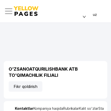
uz
O'ZSANOATQURILISHBANK ATB
TO'QIMACHILIK FILIALI
Fikr qoldirish
Kontaktlar
Kompaniya haqida
Rubrikalar
Kalit so'zlar
Statisti