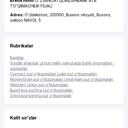
Brend nomi:
O'ZSANOATQURILISHBANK ATB
TO'QIMACHILIK FILIALI
Adres:
O'zbekiston, 200100,
Buxoro viloyati
,
Buxoro
,
xiеbon NAVOI
, 5
Rubrikalar
Banklar
,
Yuridik shaxslar uchun milliy valyutada bank omonatlari -
xizmatlar
,
Contact pul o‘tkazmalari
,
Lider pul o‘tkazmalari
,
MoneyGram pul o‘tkazmalari
,
Unistream pul o‘tkazmalari
,
Western Union pul o‘tkazmalari
,
Bыstraya pochta pul o‘tkazmalari
,
Zolotaya korona pul o‘tkazmalari
Kalit so'zlar