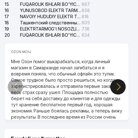
15
FUQAROLIK ISHLARI BO'YICHA YAKKASAROY TUMANLARARO SUDI
887
16
YUNUSOBOD ELEKTR TARMOG'I NOSOZLIKLARI XIZMATI
858
17
NAVOIY HUDUDIY ELEKTR TARMOQLARI KORXONASI AJ
818
18
Ташкентский следственный изолятор
805
19
ELEKTRTARMOG'I NOSOZLIKLARINI TO'ZATISH SERGELI XIZMATI
738
20
FUQAROLIK ISHLARI BO'YICHA UCH-TEPA TUMANI SUDI
634
OZON MChJ
Мне Озон помог выкарабкаться, когда личный
магазин в Самарканде начал загибаться и я
вовремя поняла, что обычный офлайн это тупик.
Самое трудное было просто решиться, но когда
зарегистрировалась и отправила первые заказы,
весь страх сразу ушел. Площадка полностью
берет на себя доставку до клиентов и для одежды
тут хранение бесплатное первый год, хорошая
экономия. Раньше боялась рекламы, а теперь вижу
результаты. В последнее время из России очень
много заказывают, а вначале только по
Узбекистану брали, но вяло. Удалось раскрутиться,
дальше развиваюсь потихоньку😊