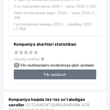
3 oy mobaynida (июнь 2026 г. - июль 2026 г.): 192
Yarim yil mobaynida (март 2026 г. - июль 2026 г.):
408
1 yil mobaynida (январь 2025 г. - декабрь 2025
г.): 1188
Kompaniya sharhlari statistikasi
Umumiy sharhlar:
0
?
Fikr-mulohazalarni moderatsiya qilish qoidalari
Fikr qoldirish
Kompaniya haqida tez-tez so'raladigan
savollar
(O'ZSANOATQURILISHBANK ATB