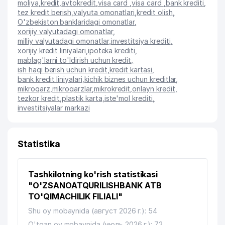
moliya
,
kredit
,
avtokredit
,
visa card
,
visa card
,
bank krediti
,
tez kredit berish
,
valyuta omonatlari
,
kredit olish
,
O'zbekiston banklaridagi omonatlar
,
xorijiy valyutadagi omonatlar
,
milliy valyutadagi omonatlar
,
investitsiya krediti
,
xorijiy kredit liniyalari
,
ipoteka krediti
,
mablag'larni to'ldirish uchun kredit
,
ish haqi berish uchun kredit
,
kredit kartasi
,
bank kredit liniyalari
,
kichik biznes uchun kreditlar
,
mikroqarz
,
mikroqarzlar
,
mikrokredit
,
onlayn kredit
,
tezkor kredit
,
plastik karta
,
iste'mol krediti
,
investitsiyalar markazi
Statistika
Tashkilotning ko'rish statistikasi
"O'ZSANOATQURILISHBANK ATB
TO'QIMACHILIK FILIALI"
Shu oy mobaynida (август 2026 г.): 54
O'tgan oy mobaynida (июль 2026 г.): 72