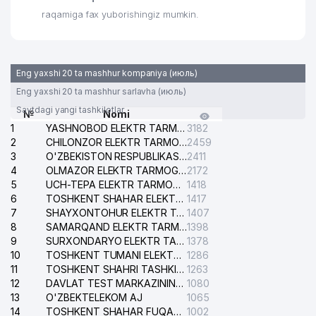
raqamiga fax yuborishingiz mumkin.
Eng yaxshi 20 ta mashhur kompaniya (июль)
Eng yaxshi 20 ta mashhur sarlavha (июль)
Saytdagi yangi tashkilotlar
№
Nomi
1
YASHNOBOD ELEKTR TARMOG'I NOSOZLIKLARI XIZMATI
3182
2
CHILONZOR ELEKTR TARMOG'I NOSOZLIK XIZMATI
2459
3
O'ZBEKISTON RESPUBLIKASI BOSH PROKURATURASI ISHONCH TELEFONI
2411
4
OLMAZOR ELEKTR TARMOG'I NOSOZLIKLARI XIZMATI
2172
5
UCH-TEPA ELEKTR TARMOG'I NOSOZLIKLARI XIZMATI
1418
6
TOSHKENT SHAHAR ELEKTR TARMOQLARI KORXONASI AJ
1417
7
SHAYXONTOHUR ELEKTR TARMOG'I NOSOZLIKLARINI TUZATISH XIZMATI
1407
8
SAMARQAND ELEKTR TARMOQLARI AJ
1398
9
SURXONDARYO ELEKTR TARMOQLARI AJ
1378
10
TOSHKENT TUMANI ELEKTR TARMOG'I AVARIYA XIZMATI
1286
11
TOSHKENT SHAHRI TASHKILOT TELEFONLARI HAQIDA MA'LUMOT BYUROSI
1263
12
DAVLAT TEST MARKAZINING ISHONCH TELEFONLARI
1080
13
O'ZBEKTELEKOM AJ
1065
14
TOSHKENT SHAHAR FUQAROLIK ISHLARI BO'YICHA SUDI
1002