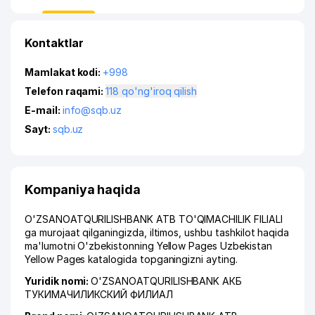
Kontaktlar
Mamlakat kodi:
+998
Telefon raqami:
118 qo'ng'iroq qilish
E-mail:
info@sqb.uz
Sayt:
sqb.uz
Kompaniya haqida
O'ZSANOATQURILISHBANK ATB TO'QIMACHILIK FILIALI
ga murojaat qilganingizda, iltimos, ushbu tashkilot haqida
ma'lumotni O'zbekistonning Yellow Pages Uzbekistan
Yellow Pages katalogida topganingizni ayting.
Yuridik nomi:
O'ZSANOATQURILISHBANK АКБ
ТУКИМАЧИЛИКСКИЙ ФИЛИАЛ