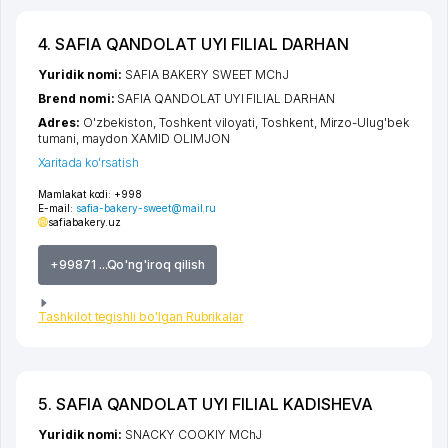
4. SAFIA QANDOLAT UYI FILIAL DARHAN
Yuridik nomi:
SAFIA BAKERY SWEET MChJ
Brend nomi:
SAFIA QANDOLAT UYI FILIAL DARHAN
Adres:
O'zbekiston,
Toshkent viloyati
,
Toshkent
,
Mirzo-Ulug'bek
tumani
,
maydon XAMID OLIMJON
Xaritada ko'rsatish
Mamlakat kodi:
+998
E-mail:
safia-bakery-sweet@mail.ru
safiabakery.uz
+99871 ...Qo'ng'iroq qilish
Tashkilot tegishli bo'lgan Rubrikalar
5. SAFIA QANDOLAT UYI FILIAL KADISHEVA
Yuridik nomi:
SNACKY COOKIY MChJ