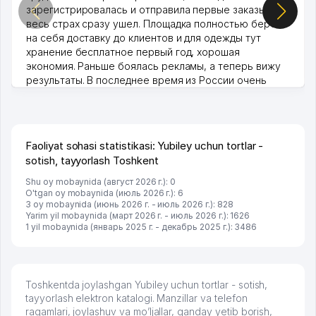
зарегистрировалась и отправила первые заказы,
весь страх сразу ушел. Площадка полностью берет
на себя доставку до клиентов и для одежды тут
хранение бесплатное первый год, хорошая
экономия. Раньше боялась рекламы, а теперь вижу
результаты. В последнее время из России очень
много заказывают, а вначале только по Узбекистану
брали, но вяло. Удалось раскрутиться, дальше
развиваюсь потихоньку😊
Hamida 03.08.2026 12:45:39
Faoliyat sohasi statistikasi: Yubiley uchun tortlar -
sotish, tayyorlash Toshkent
Shu oy mobaynida (август 2026 г.): 0
O'tgan oy mobaynida (июль 2026 г.): 6
3 oy mobaynida (июнь 2026 г. - июль 2026 г.): 828
Yarim yil mobaynida (март 2026 г. - июль 2026 г.): 1626
1 yil mobaynida (январь 2025 г. - декабрь 2025 г.): 3486
Toshkentda joylashgan Yubiley uchun tortlar - sotish,
tayyorlash elektron katalogi. Manzillar va telefon
raqamlari, joylashuv va mo’ljallar, qanday yetib borish,