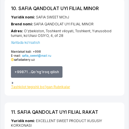
10. SAFIA QANDOLAT UYI FILIAL MINOR
Yuridik nomi:
SAFIA SWEET MChJ
Brend nomi:
SAFIA QANDOLAT UYI FILIAL MINOR
Adres:
O'zbekiston,
Toshkent viloyati
,
Toshkent
,
Yunusobod
tumani
,
ko'chasi OSIYO
, 4, of. 28
Xaritada ko'rsatish
Mamlakat kodi:
+998
E-mail:
safia_sweet@mail.ru
safiabakery.uz
+99871 ...Qo'ng'iroq qilish
Tashkilot tegishli bo'lgan Rubrikalar
11. SAFIA QANDOLAT UYI FILIAL RAKAT
Yuridik nomi:
EXCELLENT SWEET PRODUCT XUSUSIY
KORXONASI