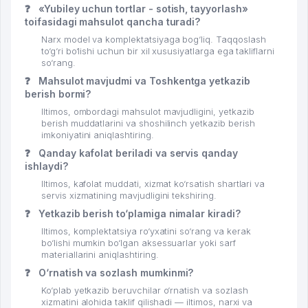
❓
«Yubiley uchun tortlar - sotish, tayyorlash»
toifasidagi mahsulot qancha turadi?
Narx model va komplektatsiyaga bog‘liq. Taqqoslash
to‘g‘ri bo‘lishi uchun bir xil xususiyatlarga ega takliflarni
so‘rang.
❓
Mahsulot mavjudmi va Toshkentga yetkazib
berish bormi?
Iltimos, ombordagi mahsulot mavjudligini, yetkazib
berish muddatlarini va shoshilinch yetkazib berish
imkoniyatini aniqlashtiring.
❓
Qanday kafolat beriladi va servis qanday
ishlaydi?
Iltimos, kafolat muddati, xizmat ko‘rsatish shartlari va
servis xizmatining mavjudligini tekshiring.
❓
Yetkazib berish to‘plamiga nimalar kiradi?
Iltimos, komplektatsiya ro‘yxatini so‘rang va kerak
bo‘lishi mumkin bo‘lgan aksessuarlar yoki sarf
materiallarini aniqlashtiring.
❓
O‘rnatish va sozlash mumkinmi?
Ko‘plab yetkazib beruvchilar o‘rnatish va sozlash
xizmatini alohida taklif qilishadi — iltimos, narxi va