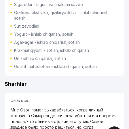
Sigaretlar - ulgurji va chakana savdo
Qizilmiya ekstrakti, qizilmiya ildizi - ishlab chiqarish,
sotish
Sut zavodlari
Yogurt - ishlab chiqarish, sotish
Agar-agar - ishlab chiqarish, sotish
Kraxmal qiyomi - sotish, ishlab chiqarish
Un - ishlab chiqarish, sotish
Go‘sht mahsulotlari - ishlab chiqarish, sotish
Sharhlar
OZON MChJ
Мне Озон помог выкарабкаться, когда личный
магазин в Самарканде начал загибаться и я вовремя
поняла, что обычный офлайн это тупик. Самое
трудное было просто решиться, но когда