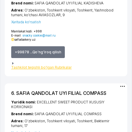
Brend nomi:
SAFIA QANDOLAT UYI FILIAL KADISHEVA
Adres:
O'zbekiston,
Toshkent viloyati
,
Toshkent
,
Yashnobod
tumani
,
ko'chasi AVIASOZLAR
, 9
Xaritada ko'rsatish
Mamlakat kodi:
+998
E-mail:
snacky.cookie@mail.ru
safiabakery.uz
+99878 ...Qo'ng'iroq qilish
Tashkilot tegishli bo'lgan Rubrikalar
6. SAFIA QANDOLAT UYI FILIAL COMPASS
Yuridik nomi:
EXCELLENT SWEET PRODUCT XUSUSIY
KORXONASI
Brend nomi:
SAFIA QANDOLAT UYI FILIAL COMPASS
Adres:
O'zbekiston,
Toshkent viloyati
,
Toshkent
,
Bektemir
tumani
, 17