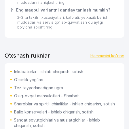
muddatlarini aniqlashtiring.
❓
Eng maqbul variantni qanday tanlash mumkin?
2–3 ta taklifni xususiyatlari, kafolati, yetkazib berish
muddatlari va servis qo‘llab-quvvatlash qulayligi
bo‘yicha solishtiring.
O‘xshash ruknlar
Hammasini ko'ring
Inkubatorlar - ishlab chiqarish, sotish
O‘simlik yog‘lari
Tez tayyorlanadigan ugra
Oziq-ovqat mahsulotlari - Sharbat
Sharoblar va spirtli ichimliklar - ishlab chiqarish, sotish
Baliq konservalari - ishlab chiqarish, sotish
Sanoat sovutgichlari va muzlatgichlar - ishlab
chiqarish, sotish