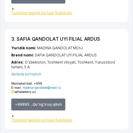
Tashkilot tegishli bo'lgan Rubrikalar
3. SAFIA QANDOLAT UYI FILIAL ARDUS
Yuridik nomi:
MADINA QANDOLAT MChJ
Brend nomi:
SAFIA QANDOLAT UYI FILIAL ARDUS
Adres:
O'zbekiston,
Toshkent viloyati
,
Toshkent
,
Yunusobod
tumani
, 5 А
Xaritada ko'rsatish
Mamlakat kodi:
+998
E-mail:
madina-qandolat@mail.ru
safiabakery.uz
+99895 ...Qo'ng'iroq qilish
Tashkilot tegishli bo'lgan Rubrikalar