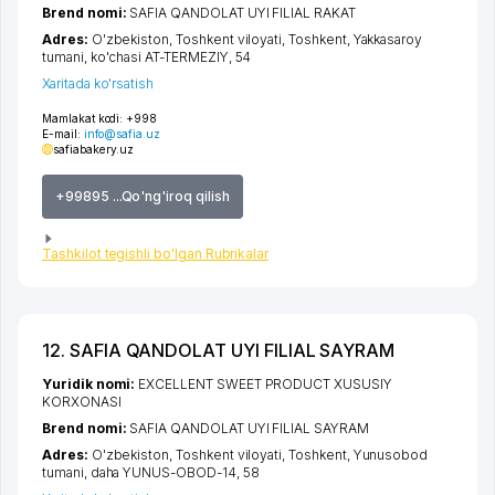
Brend nomi:
SAFIA QANDOLAT UYI FILIAL RAKAT
Adres:
O'zbekiston,
Toshkent viloyati
,
Toshkent
,
Yakkasaroy
tumani
,
ko'chasi AT-TERMEZIY
, 54
Xaritada ko'rsatish
Mamlakat kodi:
+998
E-mail:
info@safia.uz
safiabakery.uz
+99895 ...Qo'ng'iroq qilish
Tashkilot tegishli bo'lgan Rubrikalar
12. SAFIA QANDOLAT UYI FILIAL SAYRAM
Yuridik nomi:
EXCELLENT SWEET PRODUCT XUSUSIY
KORXONASI
Brend nomi:
SAFIA QANDOLAT UYI FILIAL SAYRAM
Adres:
O'zbekiston,
Toshkent viloyati
,
Toshkent
,
Yunusobod
tumani
,
daha YUNUS-OBOD-14
, 58