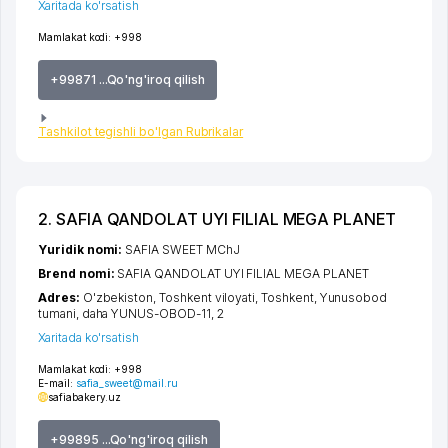
Xaritada ko'rsatish
Mamlakat kodi:
+998
+99871 ...Qo'ng'iroq qilish
Tashkilot tegishli bo'lgan Rubrikalar
2. SAFIA QANDOLAT UYI FILIAL MEGA PLANET
Yuridik nomi:
SAFIA SWEET MChJ
Brend nomi:
SAFIA QANDOLAT UYI FILIAL MEGA PLANET
Adres:
O'zbekiston,
Toshkent viloyati
,
Toshkent
,
Yunusobod
tumani
,
daha YUNUS-OBOD-11
, 2
Xaritada ko'rsatish
Mamlakat kodi:
+998
E-mail:
safia_sweet@mail.ru
safiabakery.uz
+99895 ...Qo'ng'iroq qilish