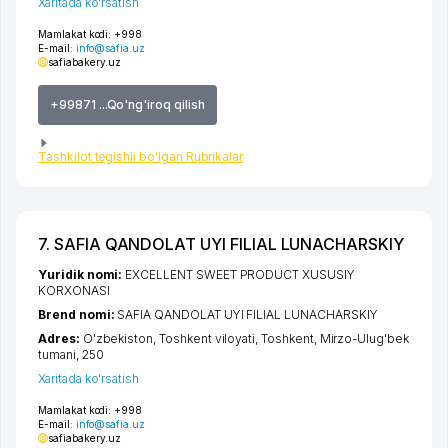
Xaritada ko'rsatish
Mamlakat kodi:
+998
E-mail:
info@safia.uz
safiabakery.uz
+99871 ...Qo'ng'iroq qilish
Tashkilot tegishli bo'lgan Rubrikalar
7. SAFIA QANDOLAT UYI FILIAL LUNACHARSKIY
Yuridik nomi:
EXCELLENT SWEET PRODUCT XUSUSIY
KORXONASI
Brend nomi:
SAFIA QANDOLAT UYI FILIAL LUNACHARSKIY
Adres:
O'zbekiston,
Toshkent viloyati
,
Toshkent
,
Mirzo-Ulug'bek
tumani
, 250
Xaritada ko'rsatish
Mamlakat kodi:
+998
E-mail:
info@safia.uz
safiabakery.uz