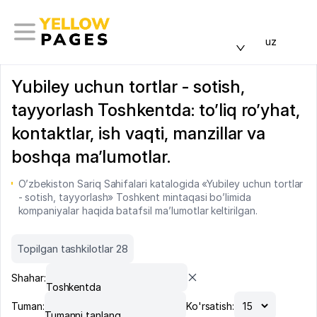
uz
Yubiley uchun tortlar - sotish,
tayyorlash Toshkentda: to’liq ro’yhat,
kontaktlar, ish vaqti, manzillar va
boshqa ma’lumotlar.
O’zbekiston Sariq Sahifalari katalogida «Yubiley uchun tortlar
- sotish, tayyorlash» Toshkent mintaqasi bo’limida
kompaniyalar haqida batafsil ma’lumotlar keltirilgan.
Topilgan tashkilotlar 28
Shahar:
Toshkentda
Tuman:
Ko'rsatish:
Tumanni tanlang