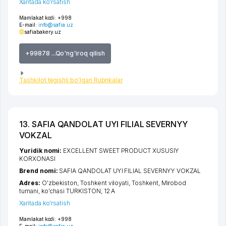
Xaritada ko'rsatish
Mamlakat kodi:
+998
E-mail:
info@safia.uz
safiabakery.uz
+99878 ...Qo'ng'iroq qilish
Tashkilot tegishli bo'lgan Rubrikalar
13. SAFIA QANDOLAT UYI FILIAL SEVERNYY
VOKZAL
Yuridik nomi:
EXCELLENT SWEET PRODUCT XUSUSIY
KORXONASI
Brend nomi:
SAFIA QANDOLAT UYI FILIAL SEVERNYY VOKZAL
Adres:
O'zbekiston,
Toshkent viloyati
,
Toshkent
,
Mirobod
tumani
,
ko'chasi TURKISTON
, 12 А
Xaritada ko'rsatish
Mamlakat kodi:
+998
E-mail:
info@safia.uz