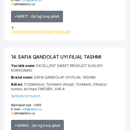
safiabakery.uz
+99871 ...Qo'ng'iroq qilish
Tashkilot tegishli bo'lgan Rubrikalar
14. SAFIA QANDOLAT UYI FILIAL TASHMI
Yuridik nomi:
EXCELLENT SWEET PRODUCT XUSUSIY
KORXONASI
Brend nomi:
SAFIA QANDOLAT UYI FILIAL TASHMI
Adres:
O'zbekiston,
Toshkent viloyati
,
Toshkent
,
Olmazor
tumani
,
ko'chasi FAROBIY
, 446 А
Xaritada ko'rsatish
Mamlakat kodi:
+998
E-mail:
info@safia.uz
safiabakery.uz
+99895 ...Qo'ng'iroq qilish