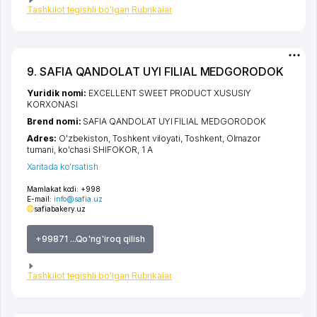
Tashkilot tegishli bo'lgan Rubrikalar
9. SAFIA QANDOLAT UYI FILIAL MEDGORODOK
Yuridik nomi:
EXCELLENT SWEET PRODUCT XUSUSIY
KORXONASI
Brend nomi:
SAFIA QANDOLAT UYI FILIAL MEDGORODOK
Adres:
O'zbekiston,
Toshkent viloyati
,
Toshkent
,
Olmazor
tumani
,
ko'chasi SHIFOKOR
, 1 А
Xaritada ko'rsatish
Mamlakat kodi:
+998
E-mail:
info@safia.uz
safiabakery.uz
+99871 ...Qo'ng'iroq qilish
Tashkilot tegishli bo'lgan Rubrikalar