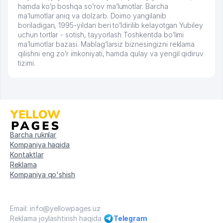
hamda ko’p boshqa so’rov ma’lumotlar. Barcha
ma’lumotlar aniq va dolzarb. Doimo yangilanib
boriladigan, 1995-yildan beri to’ldirilib kelayotgan Yubiley
uchun tortlar - sotish, tayyorlash Toshkentda bo’limi
ma’lumotlar bazasi. Mablag’larsiz biznesingizni reklama
qilishni eng zo’r imkoniyati, hamda qulay va yengil qidiruv
tizimi.
Barcha ruknlar
Kompaniya haqida
Kontaktlar
Reklama
Kompaniya qo'shish
Email: info@yellowpages.uz
Reklama joylashtirish haqida
Telegram