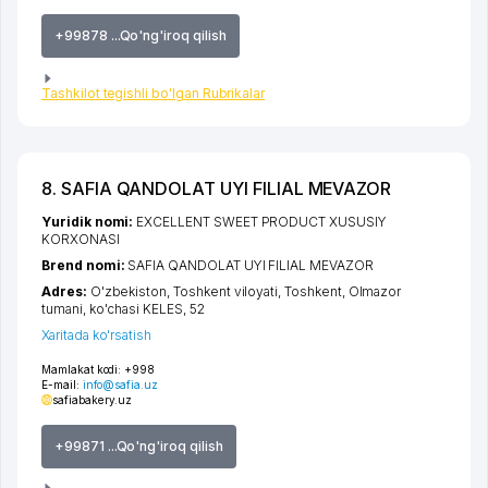
+99878 ...Qo'ng'iroq qilish
Tashkilot tegishli bo'lgan Rubrikalar
8. SAFIA QANDOLAT UYI FILIAL MEVAZOR
Yuridik nomi:
EXCELLENT SWEET PRODUCT XUSUSIY
KORXONASI
Brend nomi:
SAFIA QANDOLAT UYI FILIAL MEVAZOR
Adres:
O'zbekiston,
Toshkent viloyati
,
Toshkent
,
Olmazor
tumani
,
ko'chasi KELES
, 52
Xaritada ko'rsatish
Mamlakat kodi:
+998
E-mail:
info@safia.uz
safiabakery.uz
+99871 ...Qo'ng'iroq qilish