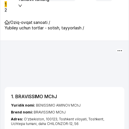
1
2
/
Oziq-ovqat sanoati /
Yubiley uchun tortlar - sotish, tayyorlash /
1. BRAVISSIMO MChJ
Yuridik nomi:
BENISSIMO AMINOV MChJ
Brend nomi:
BRAVISSIMO MChJ
Adres:
O'zbekiston, 100123,
Toshkent viloyati
,
Toshkent
,
Uchtepa tumani
,
daha CHILONZOR-12
, 56