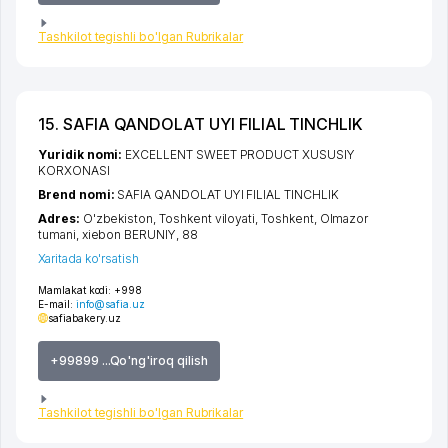
Tashkilot tegishli bo'lgan Rubrikalar
15. SAFIA QANDOLAT UYI FILIAL TINCHLIK
Yuridik nomi:
EXCELLENT SWEET PRODUCT XUSUSIY
KORXONASI
Brend nomi:
SAFIA QANDOLAT UYI FILIAL TINCHLIK
Adres:
O'zbekiston,
Toshkent viloyati
,
Toshkent
,
Olmazor
tumani
,
xiеbon BERUNIY
, 88
Xaritada ko'rsatish
Mamlakat kodi:
+998
E-mail:
info@safia.uz
safiabakery.uz
+99899 ...Qo'ng'iroq qilish
Tashkilot tegishli bo'lgan Rubrikalar