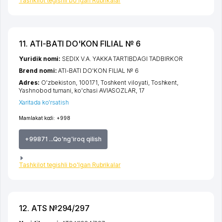
Tashkilot tegishli bo'lgan Rubrikalar
11. ATI-BATI DO'KON FILIAL № 6
Yuridik nomi:
SEDIX V.A. YAKKA TARTIBDAGI TADBIRKOR
Brend nomi:
ATI-BATI DO'KON FILIAL № 6
Adres:
O'zbekiston, 100171,
Toshkent viloyati
,
Toshkent
,
Yashnobod tumani
,
ko'chasi AVIASOZLAR
, 17
Xaritada ko'rsatish
Mamlakat kodi:
+998
+99871 ...Qo'ng'iroq qilish
Tashkilot tegishli bo'lgan Rubrikalar
12. ATS №294/297