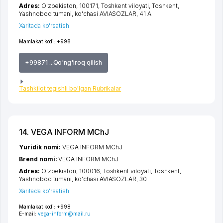
Adres:
O'zbekiston, 100171,
Toshkent viloyati
,
Toshkent
,
Yashnobod tumani
,
ko'chasi AVIASOZLAR
, 41 А
Xaritada ko'rsatish
Mamlakat kodi:
+998
+99871 ...Qo'ng'iroq qilish
Tashkilot tegishli bo'lgan Rubrikalar
14. VEGA INFORM MChJ
Yuridik nomi:
VEGA INFORM MChJ
Brend nomi:
VEGA INFORM MChJ
Adres:
O'zbekiston, 100016,
Toshkent viloyati
,
Toshkent
,
Yashnobod tumani
,
ko'chasi AVIASOZLAR
, 30
Xaritada ko'rsatish
Mamlakat kodi:
+998
E-mail:
vega-inform@mail.ru