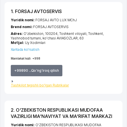
1. FORSAJ AVTOSERVIS
Yuridik nomi:
FORSAJ AVTO LUX MChJ
Brend nomi:
FORSAJ AVTOSERVIS
Adres:
O'zbekiston, 100204,
Toshkent viloyati
,
Toshkent
,
Yashnobod tumani
,
ko'chasi AVIASOZLAR
, 63
Mo‘ljal:
Uy Xodimlari
Xaritada ko'rsatish
Mamlakat kodi:
+998
+99890 ...Qo'ng'iroq qilish
Tashkilot tegishli bo'lgan Rubrikalar
2. O'ZBEKISTON RESPUBLIKASI MUDOFAA
VAZIRLIGI MA'NAVIYAT VA MA'RIFAT MARKAZI
Yuridik nomi:
O'ZBEKISTON RESPUBLIKASI MUDOFAA