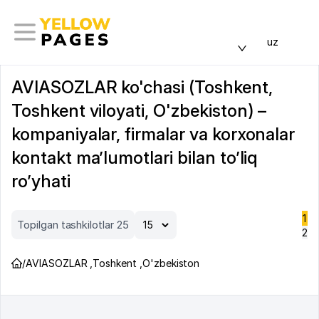
uz
AVIASOZLAR ko'chasi (Toshkent,
Toshkent viloyati, O'zbekiston) –
kompaniyalar, firmalar va korxonalar
kontakt ma’lumotlari bilan to’liq
ro’yhati
1
Topilgan tashkilotlar 25
2
/
AVIASOZLAR
,
Toshkent
,
O'zbekiston