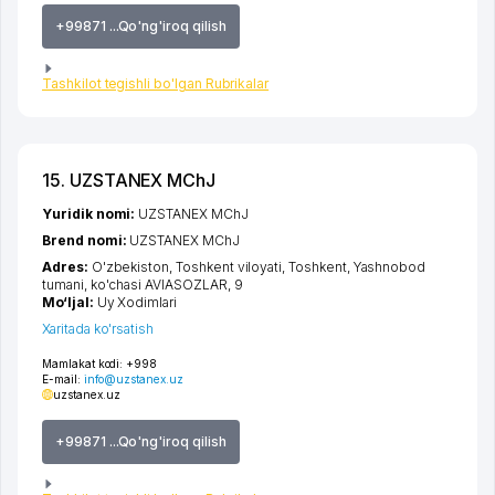
+99871 ...Qo'ng'iroq qilish
Tashkilot tegishli bo'lgan Rubrikalar
15. UZSTANEX MChJ
Yuridik nomi:
UZSTANEX MChJ
Brend nomi:
UZSTANEX MChJ
Adres:
O'zbekiston,
Toshkent viloyati
,
Toshkent
,
Yashnobod
tumani
,
ko'chasi AVIASOZLAR
, 9
Mo‘ljal:
Uy Xodimlari
Xaritada ko'rsatish
Mamlakat kodi:
+998
E-mail:
info@uzstanex.uz
uzstanex.uz
+99871 ...Qo'ng'iroq qilish