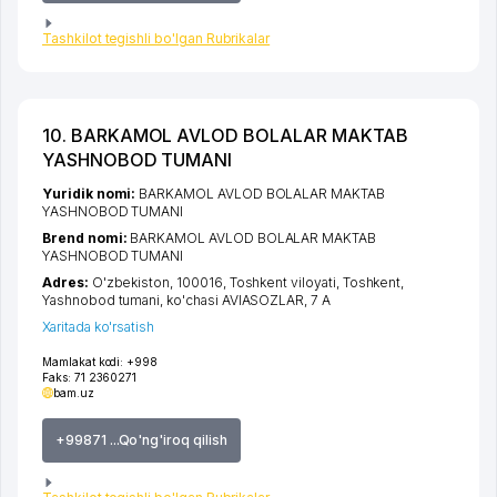
Tashkilot tegishli bo'lgan Rubrikalar
10. BARKAMOL AVLOD BOLALAR MAKTAB
YASHNOBOD TUMANI
Yuridik nomi:
BARKAMOL AVLOD BOLALAR MAKTAB
YASHNOBOD TUMANI
Brend nomi:
BARKAMOL AVLOD BOLALAR MAKTAB
YASHNOBOD TUMANI
Adres:
O'zbekiston, 100016,
Toshkent viloyati
,
Toshkent
,
Yashnobod tumani
,
ko'chasi AVIASOZLAR
, 7 А
Xaritada ko'rsatish
Mamlakat kodi:
+998
Faks:
71 2360271
bam.uz
+99871 ...Qo'ng'iroq qilish