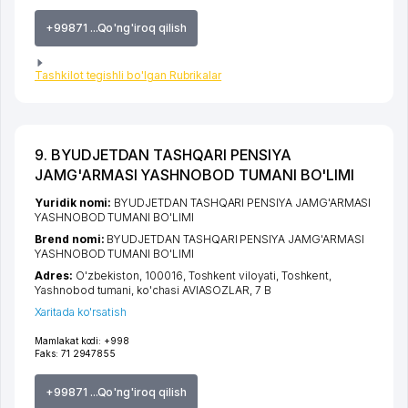
+99871 ...Qo'ng'iroq qilish
Tashkilot tegishli bo'lgan Rubrikalar
9. BYUDJETDAN TASHQARI PENSIYA
JAMG'ARMASI YASHNOBOD TUMANI BO'LIMI
Yuridik nomi:
BYUDJETDAN TASHQARI PENSIYA JAMG'ARMASI
YASHNOBOD TUMANI BO'LIMI
Brend nomi:
BYUDJETDAN TASHQARI PENSIYA JAMG'ARMASI
YASHNOBOD TUMANI BO'LIMI
Adres:
O'zbekiston, 100016,
Toshkent viloyati
,
Toshkent
,
Yashnobod tumani
,
ko'chasi AVIASOZLAR
, 7 B
Xaritada ko'rsatish
Mamlakat kodi:
+998
Faks:
71 2947855
+99871 ...Qo'ng'iroq qilish