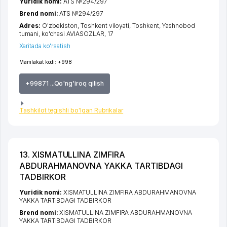
Yuridik nomi:
ATS №294/297
Brend nomi:
ATS №294/297
Adres:
O'zbekiston,
Toshkent viloyati
,
Toshkent
,
Yashnobod
tumani
,
ko'chasi AVIASOZLAR
, 17
Xaritada ko'rsatish
Mamlakat kodi:
+998
+99871 ...Qo'ng'iroq qilish
Tashkilot tegishli bo'lgan Rubrikalar
13. XISMATULLINA ZIMFIRA
ABDURAHMANOVNA YAKKA TARTIBDAGI
TADBIRKOR
Yuridik nomi:
XISMATULLINA ZIMFIRA ABDURAHMANOVNA
YAKKA TARTIBDAGI TADBIRKOR
Brend nomi:
XISMATULLINA ZIMFIRA ABDURAHMANOVNA
YAKKA TARTIBDAGI TADBIRKOR