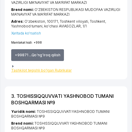
VAZIRLIGI MA'NAVIYAT VA MA'RIFAT MARKAZI
Brend nomi:
O'ZBEKISTON RESPUBLIKASI MUDOFAA VAZIRLIGI
MA'NAVIYAT VA MA'RIFAT MARKAZI
Adres:
O'zbekiston, 100171,
Toshkent viloyati
,
Toshkent
,
Yashnobod tumani
,
ko'chasi AVIASOZLAR
, 1/1
Xaritada ko'rsatish
Mamlakat kodi:
+998
+99871 ...Qo'ng'iroq qilish
Tashkilot tegishli bo'lgan Rubrikalar
3. TOSHISSIQQUVVATI YASHNOBOD TUMANI
BOSHQARMASI №9
Yuridik nomi:
TOSHISSIQQUVVATI YASHNOBOD TUMANI
BOSHQARMASI №9
Brend nomi:
TOSHISSIQQUVVATI YASHNOBOD TUMANI
BOSHQARMASI №9