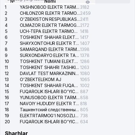
№
Nomi
1
YASHNOBOD ELEKTR TARMOG'I NOSOZLIKLARI XIZMATI
3182
2
CHILONZOR ELEKTR TARMOG'I NOSOZLIK XIZMATI
2459
3
O'ZBEKISTON RESPUBLIKASI BOSH PROKURATURASI ISHONCH TELEFONI
2411
4
OLMAZOR ELEKTR TARMOG'I NOSOZLIKLARI XIZMATI
2172
5
UCH-TEPA ELEKTR TARMOG'I NOSOZLIKLARI XIZMATI
1418
6
TOSHKENT SHAHAR ELEKTR TARMOQLARI KORXONASI AJ
1417
7
SHAYXONTOHUR ELEKTR TARMOG'I NOSOZLIKLARINI TUZATISH XIZMATI
1407
8
SAMARQAND ELEKTR TARMOQLARI AJ
1398
9
SURXONDARYO ELEKTR TARMOQLARI AJ
1378
10
TOSHKENT TUMANI ELEKTR TARMOG'I AVARIYA XIZMATI
1286
11
TOSHKENT SHAHRI TASHKILOT TELEFONLARI HAQIDA MA'LUMOT BYUROSI
1263
12
DAVLAT TEST MARKAZINING ISHONCH TELEFONLARI
1080
13
O'ZBEKTELEKOM AJ
1065
14
TOSHKENT SHAHAR FUQAROLIK ISHLARI BO'YICHA SUDI
1002
15
FUQAROLIK ISHLARI BO'YICHA YAKKASAROY TUMANLARARO SUDI
887
16
YUNUSOBOD ELEKTR TARMOG'I NOSOZLIKLARI XIZMATI
858
17
NAVOIY HUDUDIY ELEKTR TARMOQLARI KORXONASI AJ
818
18
Ташкентский следственный изолятор
805
19
ELEKTRTARMOG'I NOSOZLIKLARINI TO'ZATISH SERGELI XIZMATI
738
20
FUQAROLIK ISHLARI BO'YICHA UCH-TEPA TUMANI SUDI
634
Sharhlar