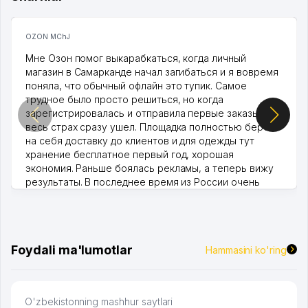
OZON MChJ
Мне Озон помог выкарабкаться, когда личный
магазин в Самарканде начал загибаться и я вовремя
поняла, что обычный офлайн это тупик. Самое
трудное было просто решиться, но когда
зарегистрировалась и отправила первые заказы,
весь страх сразу ушел. Площадка полностью берет
на себя доставку до клиентов и для одежды тут
хранение бесплатное первый год, хорошая
экономия. Раньше боялась рекламы, а теперь вижу
результаты. В последнее время из России очень
много заказывают, а вначале только по Узбекистану
брали, но вяло. Удалось раскрутиться, дальше
развиваюсь потихоньку😊
Hamida 03.08.2026 12:45:39
Foydali ma'lumotlar
Hammasini ko'ring
O'zbekistonning mashhur saytlari