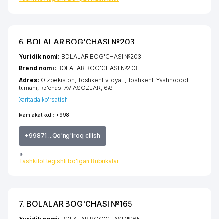
6. BOLALAR BOG'CHASI №203
Yuridik nomi:
BOLALAR BOG'CHASI №203
Brend nomi:
BOLALAR BOG'CHASI №203
Adres:
O'zbekiston,
Toshkent viloyati
,
Toshkent
,
Yashnobod
tumani
,
ko'chasi AVIASOZLAR
, 6/8
Xaritada ko'rsatish
Mamlakat kodi:
+998
+99871 ...Qo'ng'iroq qilish
Tashkilot tegishli bo'lgan Rubrikalar
7. BOLALAR BOG'CHASI №165
Yuridik nomi:
BOLALAR BOG'CHASI №165