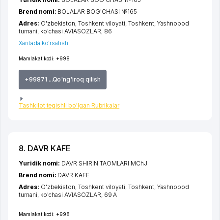
Brend nomi:
BOLALAR BOG'CHASI №165
Adres:
O'zbekiston,
Toshkent viloyati
,
Toshkent
,
Yashnobod
tumani
,
ko'chasi AVIASOZLAR
, 86
Xaritada ko'rsatish
Mamlakat kodi:
+998
+99871 ...Qo'ng'iroq qilish
Tashkilot tegishli bo'lgan Rubrikalar
8. DAVR KAFE
Yuridik nomi:
DAVR SHIRIN TAOMLARI MChJ
Brend nomi:
DAVR KAFE
Adres:
O'zbekiston,
Toshkent viloyati
,
Toshkent
,
Yashnobod
tumani
,
ko'chasi AVIASOZLAR
, 69 A
Mamlakat kodi:
+998