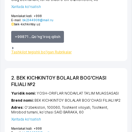
Xaritada ko'rsatish
Mamlakat kodi:
+998
E-mail:
bk2344908@mail.ru
bek-kichkintoy.uz
+99871 ...Qo'ng'iroq qilish
Tashkilot tegishli bo'lgan Rubrikalar
2. BEK KICHKINTOY BOLALAR BOG'CHASI
FILIALI №2
Yuridik nomi:
YOSH-ORIFLAR NODAVLAT TA'LIM MUASSASASI
Brend nomi:
BEK KICHKINTOY BOLALAR BOG'CHASI FILIALI №2
Adres:
O'zbekiston, 100060,
Toshkent viloyati
,
Toshkent
,
Mirobod tumani
,
ko'chasi SAID BARAKA
, 60
Xaritada ko'rsatish
Mamlakat kodi:
+998