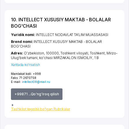
10. INTELLECT XUSUSIY MAKTAB - BOLALAR
BOG'CHASI
Yuridik nomi:
INTELLECT NODAVLAT TA'LIM MUASSASASI
Brend nomi:
INTELLECT XUSUSIY MAKTAB - BOLALAR
BOG'CHASI
Adres:
O'zbekiston, 100000,
Toshkent viloyati
,
Toshkent
,
Mirzo-
Ulug'bek tumani
,
ko'chasi MIRZAKALON ISMOILIY
, 1 B
Xaritada ko'rsatish
Mamlakat kodi:
+998
Faks:
71 2670758
E-mail:
intellect08@mail.ru
+99871 ...Qo'ng'iroq qilish
Tashkilot tegishli bo'lgan Rubrikalar