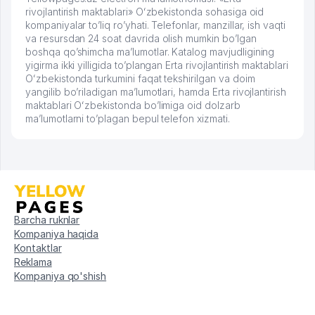
rivojlantirish maktablari» Oʻzbekistonda sohasiga oid
kompaniyalar to’liq ro’yhati. Telefonlar, manzillar, ish vaqti
va resursdan 24 soat davrida olish mumkin bo’lgan
boshqa qo’shimcha ma’lumotlar. Katalog mavjudligining
yigirma ikki yilligida to’plangan Erta rivojlantirish maktablari
Oʻzbekistonda turkumini faqat tekshirilgan va doim
yangilib bo’riladigan ma’lumotlari, hamda Erta rivojlantirish
maktablari Oʻzbekistonda bo’limiga oid dolzarb
ma’lumotlarni to’plagan bepul telefon xizmati.
Barcha ruknlar
Kompaniya haqida
Kontaktlar
Reklama
Kompaniya qo'shish