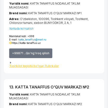
Yuridik nomi:
KATTA TANAFFUS NODAVLAT TA'LIM
MUASSASASI
Brend nomi:
KATTA TANAFFUS O'QUV MARKAZI №1
Adres:
O'zbekiston, 100096,
Toshkent viloyati
,
Toshkent
,
Chilonzor tumani
,
xiеbon BUNYODKOR
, 2 A, 1
Xaritada ko'rsatish
Mamlakat kodi:
+998
E-mail:
katta_tanaffus@mail.ru
https://katta-tanaffus.uz
+99871 ...Qo'ng'iroq qilish
Tashkilot tegishli bo'lgan Rubrikalar
13. KATTA TANAFFUS O'QUV MARKAZI №2
Yuridik nomi:
KATTA TANAFFUS NODAVLAT TA'LIM
MUASSASASI
Brend nomi:
KATTA TANAFFUS O'QUV MARKAZI №2