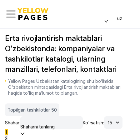
uz
Erta rivojlantirish maktablari
Oʻzbekistonda: kompaniyalar va
tashkilotlar katalogi, ularning
manzillari, telefonlari, kontaktlari
Yellow Pages Uzbekistan katalogining shu bo’limida
O'zbekiston mintaqasidagi Erta rivojlantirish maktablari
haqida to’liq ma’lumot to’plangan.
Topilgan tashkilotlar 50
Shahar:
Ko'rsatish:
Shaharni tanlang
1
2