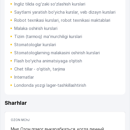
Ingliz tilida og‘zaki so‘zlashish kurslari
Saytlarni yaratish bo‘yicha kurslar, veb dizayn kurslari
Robot texnikasi kurslari, robot texnikasi maktablari
Malaka oshirish kurslari
Tizim (tarmoq) ma’murchiligi kurslari
Stomatologlar kurslari
Stomatologlarning malakasini oshirish kurslari
Flash bo‘yicha animatsiyaga o‘qitish
Chet tillar - o‘qitish, tarjima
Internatlar
Londonda yozgi lager-tashkillashtirish
Sharhlar
OZON MChJ
Мне Озон помог выкарабкаться, когда личный