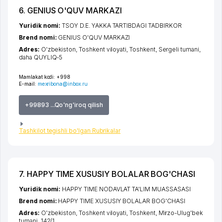
6. GENIUS O'QUV MARKAZI
Yuridik nomi:
TSOY D.E. YAKKA TARTIBDAGI TADBIRKOR
Brend nomi:
GENIUS O'QUV MARKAZI
Adres:
O'zbekiston,
Toshkent viloyati
,
Toshkent
,
Sergeli tumani
,
daha QUYLIQ-5
Mamlakat kodi:
+998
E-mail:
mexribona@inbox.ru
+99893 ...Qo'ng'iroq qilish
Tashkilot tegishli bo'lgan Rubrikalar
7. HAPPY TIME XUSUSIY BOLALAR BOG'CHASI
Yuridik nomi:
HAPPY TIME NODAVLAT TA'LIM MUASSASASI
Brend nomi:
HAPPY TIME XUSUSIY BOLALAR BOG'CHASI
Adres:
O'zbekiston,
Toshkent viloyati
,
Toshkent
,
Mirzo-Ulug'bek
tumani
, 142/1