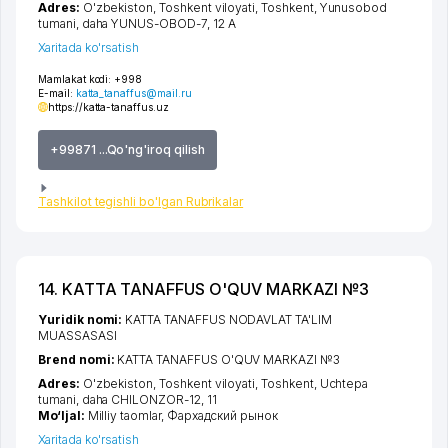
Adres:
O'zbekiston,
Toshkent viloyati
,
Toshkent
,
Yunusobod
tumani
,
daha YUNUS-OBOD-7
, 12 А
Xaritada ko'rsatish
Mamlakat kodi:
+998
E-mail:
katta_tanaffus@mail.ru
https://katta-tanaffus.uz
+99871 ...Qo'ng'iroq qilish
Tashkilot tegishli bo'lgan Rubrikalar
14. KATTA TANAFFUS O'QUV MARKAZI №3
Yuridik nomi:
KATTA TANAFFUS NODAVLAT TA'LIM
MUASSASASI
Brend nomi:
KATTA TANAFFUS O'QUV MARKAZI №3
Adres:
O'zbekiston,
Toshkent viloyati
,
Toshkent
,
Uchtepa
tumani
,
daha CHILONZOR-12
, 11
Mo‘ljal:
Milliy taomlar, Фархадский рынок
Xaritada ko'rsatish