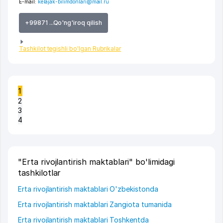
E-mail:
kelajak-bilimdonlari@mail.ru
+99871 ...Qo'ng'iroq qilish
Tashkilot tegishli bo'lgan Rubrikalar
1
2
3
4
"Erta rivojlantirish maktablari" bo'limidagi
tashkilotlar
Erta rivojlantirish maktablari O'zbekistonda
Erta rivojlantirish maktablari Zangiota tumanida
Erta rivojlantirish maktablari Toshkentda