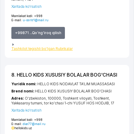
Xaritada ko'rsatish
Mamlakat kodi:
+998
E-mail:
u-centr1@mail.ru
+99871 ...Qo'ng'iroq qilish
Tashkilot tegishli bo'lgan Rubrikalar
8. HELLO KIDS XUSUSIY BOLALAR BOG'CHASI
Yuridik nomi:
HELLO KIDS NODAVLAT TA'LIM MUASSASASI
Brend nomi:
HELLO KIDS XUSUSIY BOLALAR BOG'CHASI
Adres:
O'zbekiston, 100000,
Toshkent viloyati
,
Toshkent
,
Yakkasaroy tumani
,
tor ko'chasi 1-chi YUSUF HOS HODJIB
, 17
Xaritada ko'rsatish
Mamlakat kodi:
+998
E-mail:
diar77@mail.ru
hellokids.uz