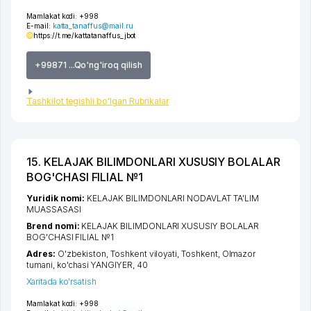
Mamlakat kodi:
+998
E-mail:
katta_tanaffus@mail.ru
https://t.me/kattatanaffus_jbot
+99871 ...Qo'ng'iroq qilish
Tashkilot tegishli bo'lgan Rubrikalar
15. KELAJAK BILIMDONLARI XUSUSIY BOLALAR
BOG'CHASI FILIAL №1
Yuridik nomi:
KELAJAK BILIMDONLARI NODAVLAT TA'LIM
MUASSASASI
Brend nomi:
KELAJAK BILIMDONLARI XUSUSIY BOLALAR
BOG'CHASI FILIAL №1
Adres:
O'zbekiston,
Toshkent viloyati
,
Toshkent
,
Olmazor
tumani
,
ko'chasi YANGIYER
, 40
Xaritada ko'rsatish
Mamlakat kodi:
+998