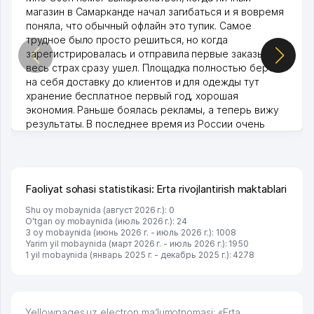
магазин в Самарканде начал загибаться и я вовремя
поняла, что обычный офлайн это тупик. Самое
трудное было просто решиться, но когда
зарегистрировалась и отправила первые заказы,
весь страх сразу ушел. Площадка полностью берет
на себя доставку до клиентов и для одежды тут
хранение бесплатное первый год, хорошая
экономия. Раньше боялась рекламы, а теперь вижу
результаты. В последнее время из России очень
много заказывают, а вначале только по Узбекистану
брали, но вяло. Удалось раскрутиться, дальше
развиваюсь потихоньку😊
Hamida 03.08.2026 12:45:39
Faoliyat sohasi statistikasi: Erta rivojlantirish maktablari
Shu oy mobaynida (август 2026 г.): 0
O'tgan oy mobaynida (июль 2026 г.): 24
3 oy mobaynida (июнь 2026 г. - июль 2026 г.): 1008
Yarim yil mobaynida (март 2026 г. - июль 2026 г.): 1950
1 yil mobaynida (январь 2025 г. - декабрь 2025 г.): 4278
Yellowpages.uz electron ma’lumotnomasi: «Erta