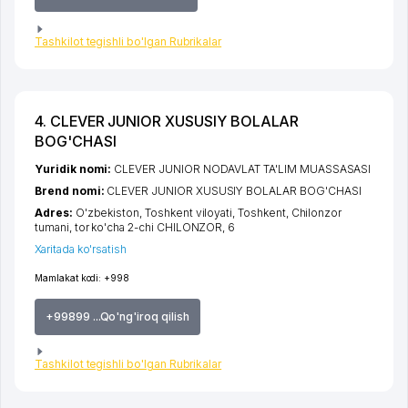
Tashkilot tegishli bo'lgan Rubrikalar
4. CLEVER JUNIOR XUSUSIY BOLALAR
BOG'CHASI
Yuridik nomi:
CLEVER JUNIOR NODAVLAT TA'LIM MUASSASASI
Brend nomi:
CLEVER JUNIOR XUSUSIY BOLALAR BOG'CHASI
Adres:
O'zbekiston,
Toshkent viloyati
,
Toshkent
,
Chilonzor
tumani
,
tor ko'cha 2-chi CHILONZOR
, 6
Xaritada ko'rsatish
Mamlakat kodi:
+998
+99899 ...Qo'ng'iroq qilish
Tashkilot tegishli bo'lgan Rubrikalar