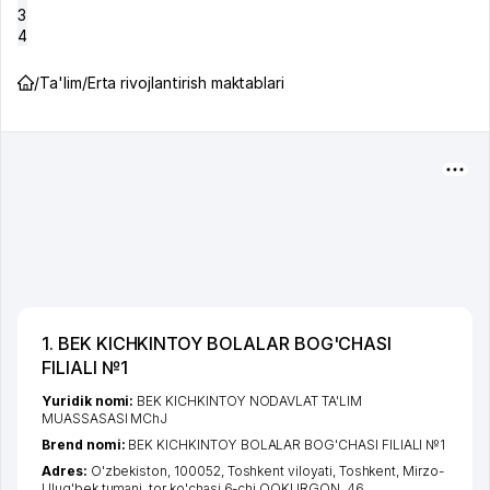
3
4
/
Ta'lim
/
Erta rivojlantirish maktablari
1. BEK KICHKINTOY BOLALAR BOG'CHASI
FILIALI №1
Yuridik nomi:
BEK KICHKINTOY NODAVLAT TA'LIM
MUASSASASI MChJ
Brend nomi:
BEK KICHKINTOY BOLALAR BOG'CHASI FILIALI №1
Adres:
O'zbekiston, 100052,
Toshkent viloyati
,
Toshkent
,
Mirzo-
Ulug'bek tumani
,
tor ko'chasi 6-chi OQKURGON
, 46