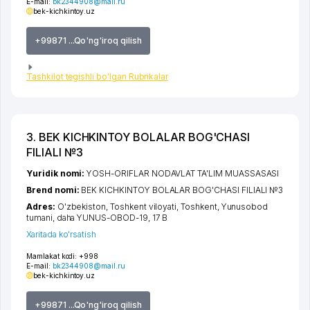
E-mail:
bk2344908@mail.ru
bek-kichkintoy.uz
+99871 ...Qo'ng'iroq qilish
Tashkilot tegishli bo'lgan Rubrikalar
3. BEK KICHKINTOY BOLALAR BOG'CHASI
FILIALI №3
Yuridik nomi:
YOSH-ORIFLAR NODAVLAT TA'LIM MUASSASASI
Brend nomi:
BEK KICHKINTOY BOLALAR BOG'CHASI FILIALI №3
Adres:
O'zbekiston,
Toshkent viloyati
,
Toshkent
,
Yunusobod
tumani
,
daha YUNUS-OBOD-19
, 17 B
Xaritada ko'rsatish
Mamlakat kodi:
+998
E-mail:
bk2344908@mail.ru
bek-kichkintoy.uz
+99871 ...Qo'ng'iroq qilish