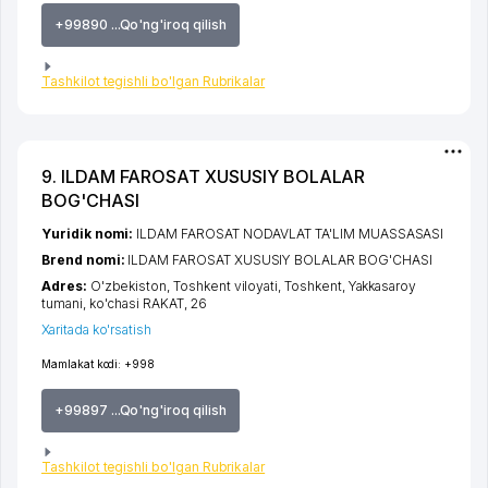
+99890 ...Qo'ng'iroq qilish
Tashkilot tegishli bo'lgan Rubrikalar
9. ILDAM FAROSAT XUSUSIY BOLALAR
BOG'CHASI
Yuridik nomi:
ILDAM FAROSAT NODAVLAT TA'LIM MUASSASASI
Brend nomi:
ILDAM FAROSAT XUSUSIY BOLALAR BOG'CHASI
Adres:
O'zbekiston,
Toshkent viloyati
,
Toshkent
,
Yakkasaroy
tumani
,
ko'chasi RAKAT
, 26
Xaritada ko'rsatish
Mamlakat kodi:
+998
+99897 ...Qo'ng'iroq qilish
Tashkilot tegishli bo'lgan Rubrikalar