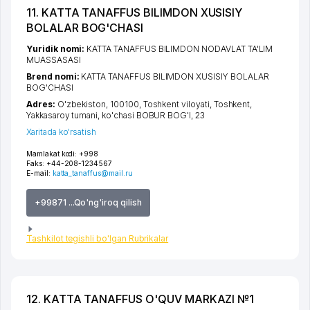
11. KATTA TANAFFUS BILIMDON XUSISIY
BOLALAR BOG'CHASI
Yuridik nomi:
KATTA TANAFFUS BILIMDON NODAVLAT TA'LIM
MUASSASASI
Brend nomi:
KATTA TANAFFUS BILIMDON XUSISIY BOLALAR
BOG'CHASI
Adres:
O'zbekiston, 100100,
Toshkent viloyati
,
Toshkent
,
Yakkasaroy tumani
,
ko'chasi BOBUR BOG'I
, 23
Xaritada ko'rsatish
Mamlakat kodi:
+998
Faks:
+44-208-1234567
E-mail:
katta_tanaffus@mail.ru
+99871 ...Qo'ng'iroq qilish
Tashkilot tegishli bo'lgan Rubrikalar
12. KATTA TANAFFUS O'QUV MARKAZI №1