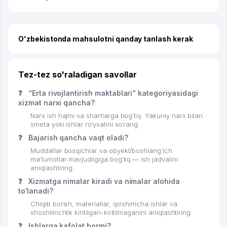
Oʻzbekistonda mahsulotni qanday tanlash kerak
Tez-tez so'raladigan savollar
❓
“Erta rivojlantirish maktablari” kategoriyasidagi
xizmat narxi qancha?
Narx ish hajmi va shartlarga bog‘liq. Yakuniy narx bilan
smeta yoki ishlar ro‘yxatini so‘rang.
❓
Bajarish qancha vaqt oladi?
Muddatlar bosqichlar va obyekt/boshlang‘ich
ma’lumotlar mavjudligiga bog‘liq — ish jadvalini
aniqlashtiring.
❓
Xizmatga nimalar kiradi va nimalar alohida
to‘lanadi?
Chiqib borish, materiallar, qo‘shimcha ishlar va
shoshilinchlik kiritilgan-kiritilmaganini aniqlashtiring.
❓
Ishlarga kafolat bormi?