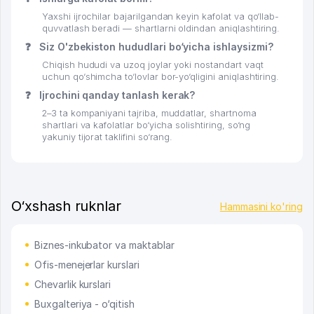
Yaxshi ijrochilar bajarilgandan keyin kafolat va qo‘llab-
quvvatlash beradi — shartlarni oldindan aniqlashtiring.
❓
Siz O'zbekiston hududlari bo‘yicha ishlaysizmi?
Chiqish hududi va uzoq joylar yoki nostandart vaqt
uchun qo‘shimcha to‘lovlar bor-yo‘qligini aniqlashtiring.
❓
Ijrochini qanday tanlash kerak?
2–3 ta kompaniyani tajriba, muddatlar, shartnoma
shartlari va kafolatlar bo‘yicha solishtiring, so‘ng
yakuniy tijorat taklifini so‘rang.
O‘xshash ruknlar
Hammasini ko'ring
Biznes-inkubator va maktablar
Ofis-menejerlar kurslari
Chevarlik kurslari
Buxgalteriya - o‘qitish