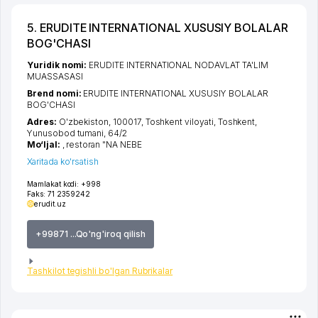
5. ERUDITE INTERNATIONAL XUSUSIY BOLALAR
BOG'CHASI
Yuridik nomi:
ERUDITE INTERNATIONAL NODAVLAT TA'LIM
MUASSASASI
Brend nomi:
ERUDITE INTERNATIONAL XUSUSIY BOLALAR
BOG'CHASI
Adres:
O'zbekiston, 100017,
Toshkent viloyati
,
Toshkent
,
Yunusobod tumani
, 64/2
Mo‘ljal:
, restoran "NA NEBE
Xaritada ko'rsatish
Mamlakat kodi:
+998
Faks:
71 2359242
erudit.uz
+99871 ...Qo'ng'iroq qilish
Tashkilot tegishli bo'lgan Rubrikalar