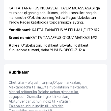
KATTA TANAFFUS NODAVLAT TA'LIM MUASSASASI ga
murojaat qilganingizda, iltimos, ushbu tashkilot haqida
ma'lumotni O'zbekistonning Yellow Pages Uzbekistan
Yellow Pages katalogida topganingizni ayting.
Yuridik nomi:
KATTA TANAFFUS УЧЕБНЫЙ ЦЕНТР №2
Brend nomi:
KATTA TANAFFUS O'QUV MARKAZI №2
Adres:
O'zbekiston,
Toshkent viloyati
,
Toshkent
,
Yunusobod tumani
,
daha YUNUS-OBOD-7
, 12 А
Rubrikalar
Chet tillar - o‘qitish, tarjima
,
O‘quv markazlari
,
Maktabgacha ta'lim
,
Erta rivojlantirish maktablari
,
Mental arifmetika
,
Bolalar uchun gimnastika
,
Logoped - Xizmatlar
,
Ingliz tili kurslari
,
Abituriyentlar uchun ingliz tili - o‘qitish
,
Talabalar uchun ingliz tili - o‘qitish
,
O‘quvchilar uchun ingliz tili
,