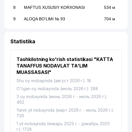
8
MAFTUS XUSUSIY KORXONASI
534 м
9
ALOQA BO'LIMI № 93
704 м
STATUS LEGALIS ADVOKATLIK
10
711 м
BYUROSI
Statistika
DAVR BANK XUSUSIY AKSIYADORLIK
11
742 м
TIJORAT BANK YUNUSOBOD FILIALI
Tashkilotning ko'rish statistikasi "KATTA
12
DOKTOR YAKUBOV MChJ
861 м
TANAFFUS NODAVLAT TA'LIM
MUASSASASI"
Shu oy mobaynida (август 2026 г.): 18
O'tgan oy mobaynida (июль 2026 г.): 288
3 oy mobaynida (июнь 2026 г. - июль 2026 г.):
462
Yarim yil mobaynida (март 2026 г. - июль 2026 г.):
726
1 yil mobaynida (январь 2025 г. - декабрь 2025
г.): 1728