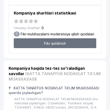
Kompaniya sharhlari statistikasi
Umumiy sharhlar:
0
?
Fikr-mulohazalarni moderatsiya qilish qoidalari
Fikr qoldirish
Kompaniya haqida tez-tez so'raladigan
savollar
(KATTA TANAFFUS NODAVLAT TA'LIM
MUASSASASI)
❓
KATTA TANAFFUS NODAVLAT TA'LIM MUASSASASI
qaerda joylashgan?
KATTA TANAFFUS NODAVLAT TA'LIM MUASSASASI shu
manzilda joylashgan: O'zbekiston, Toshkent viloyati,
TOSHKENT, YUNUS-OBOD tumani, ZAVODSKAYA, 12 А.