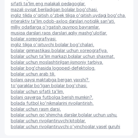
sifatli ta'lim
,
eng malakali pedagoglar
,
mazali ovqat beriladigan bolalar bog'chasi
,
ingliz tilida o'qitish
,
o'zbek tiliga o'qitish
,
uydagi bog'cha
,
interaktiv ta'lim
,
odob-axloq darslari
,
notiqlik san'ati
,
milliy odatlarga o'rgatish
,
quvnoq bayramlar
,
musiqa darslari
,
raqs darslari
,
aqliy mashg'ulotlar
,
bolalar xoreografiyasi
,
ingliz tiliga o'qituvchi bolalar bog'chalari
,
bolalar gimnastikasi
,
bolalar uchun xoreografiya
,
bolalar uchun ta'lim markazi
,
bolalar uchun shaxmat
,
bolalar uchun moslashtirilgan jismoniy tarbiya
,
bolalar bog'chasida logoped-defektolog
,
bolalar uchun arab tili
,
bolani qaysi maktabga bergan yaxshi?
,
to'garaklar bo'lgan bolalar bog'chasi
,
bolalar uchun sifatli ta'lim
,
bolani qayerga futbolga berish mumkin?
,
bolada futbol ko'nikmalarini rivojlantirish
,
bolalar uchun rasm darsi
,
bolalar uchun qo'shimcha darslar
,
bolalar uchun ushu
,
bolalar uchun rivojlantiruvchi kitoblar
,
bolalar uchun rivojlantiruvchi o'yinchoqlar
,
yasel guruhi