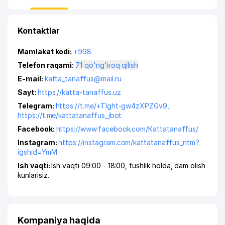
Kontaktlar
Mamlakat kodi:
+998
Telefon raqami:
71 qo'ng'iroq qilish
E-mail:
katta_tanaffus@mail.ru
Sayt:
https://katta-tanaffus.uz
Telegram:
https://t.me/+TIght-gw4zXPZGv9
,
https://t.me/kattatanaffus_jbot
Facebook:
https://www.facebook.com/Kattatanaffus/
Instagram:
https://instagram.com/kattatanaffus_ntm?
igshid=YmM
Ish vaqti:
Ish vaqti 09:00 - 18:00, tushlik holda, dam olish
kunlarisiz.
Kompaniya haqida