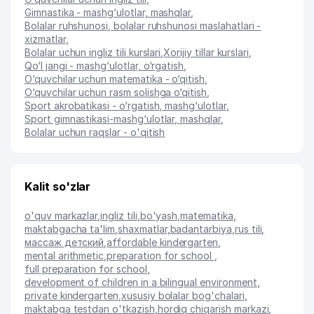
Gimnastika - mashg‘ulotlar, mashqlar
,
Bolalar ruhshunosi, bolalar ruhshunosi maslahatlari -
xizmatlar
,
Bolalar uchun ingliz tili kurslari
,
Xorijiy tillar kurslari
,
Qo‘l jangi - mashg‘ulotlar, o‘rgatish
,
O‘quvchilar uchun matematika - o‘qitish
,
O‘quvchilar uchun rasm solishga o‘qitish
,
Sport akrobatikasi - o‘rgatish, mashg‘ulotlar
,
Sport gimnastikasi-mashg‘ulotlar, mashqlar
,
Bolalar uchun raqslar - o'qitish
Kalit so'zlar
o'quv markazlar
,
ingliz tili
,
bo'yash
,
matematika
,
maktabgacha ta'lim
,
shaxmatlar
,
badantarbiya
,
rus tili
,
массаж детский
,
affordable kindergarten
,
mental arithmetic
,
preparation for school
,
full preparation for school
,
development of children in a bilingual environment
,
private kindergarten
,
xususiy bolalar bog'chalari
,
maktabga testdan o'tkazish
,
hordiq chiqarish markazi
,