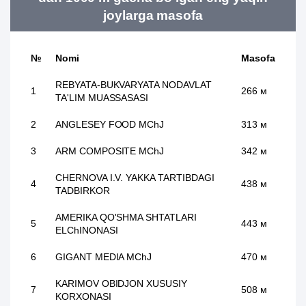
joylarga masofa
№
Nomi
Masofa
REBYATA-BUKVARYATA NODAVLAT
1
266 м
TA'LIM MUASSASASI
2
ANGLESEY FOOD MChJ
313 м
3
ARM COMPOSITE MChJ
342 м
CHERNOVA I.V. YAKKA TARTIBDAGI
4
438 м
TADBIRKOR
AMERIKA QO'SHMA SHTATLARI
5
443 м
ELChINONASI
6
GIGANT MEDIA MChJ
470 м
KARIMOV OBIDJON XUSUSIY
7
508 м
KORXONASI