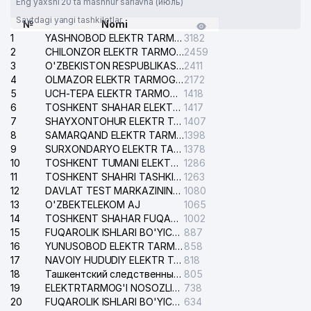
Eng yaxshi 20 ta mashhur sarlavha (июль)
Saytdagi yangi tashkilotlar
№
Nomi
1
YASHNOBOD ELEKTR TARMOG'I NOSOZLIKLARI XIZMATI
3182
2
CHILONZOR ELEKTR TARMOG'I NOSOZLIK XIZMATI
2459
3
O'ZBEKISTON RESPUBLIKASI BOSH PROKURATURASI ISHONCH TELEFONI
2411
4
OLMAZOR ELEKTR TARMOG'I NOSOZLIKLARI XIZMATI
2172
5
UCH-TEPA ELEKTR TARMOG'I NOSOZLIKLARI XIZMATI
1418
6
TOSHKENT SHAHAR ELEKTR TARMOQLARI KORXONASI AJ
1417
7
SHAYXONTOHUR ELEKTR TARMOG'I NOSOZLIKLARINI TUZATISH XIZMATI
1407
8
SAMARQAND ELEKTR TARMOQLARI AJ
1398
9
SURXONDARYO ELEKTR TARMOQLARI AJ
1378
10
TOSHKENT TUMANI ELEKTR TARMOG'I AVARIYA XIZMATI
1286
11
TOSHKENT SHAHRI TASHKILOT TELEFONLARI HAQIDA MA'LUMOT BYUROSI
1263
12
DAVLAT TEST MARKAZINING ISHONCH TELEFONLARI
1080
13
O'ZBEKTELEKOM AJ
1065
14
TOSHKENT SHAHAR FUQAROLIK ISHLARI BO'YICHA SUDI
1002
15
FUQAROLIK ISHLARI BO'YICHA YAKKASAROY TUMANLARARO SUDI
887
16
YUNUSOBOD ELEKTR TARMOG'I NOSOZLIKLARI XIZMATI
858
17
NAVOIY HUDUDIY ELEKTR TARMOQLARI KORXONASI AJ
818
18
Ташкентский следственный изолятор
805
19
ELEKTRTARMOG'I NOSOZLIKLARINI TO'ZATISH SERGELI XIZMATI
738
20
FUQAROLIK ISHLARI BO'YICHA UCH-TEPA TUMANI SUDI
634