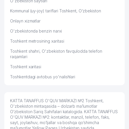
O'zbekiston saytlari
Kommunal (uy-joy) tariflari Toshkent, O‘zbekiston
Onlayn xizmatlar
O'zbekistonda benzin narxi
Toshkent metrosining xaritasi
Toshkent shahri, O'zbekiston favqulodda telefon
raqamlari
Toshkent xaritasi
Toshkentdagi avtobus yo'nalishlari
KATTA TANAFFUS O'QUV MARKAZI №2 Toshkent,
O'zbekiston mintaqasida – dolzarb ma’lumotlar
O’zbekiston Sariq Sahifalari katalogida. KATTA TANAFFUS
O'QUV MARKAZI №2: kontaktlar, manzil, telefon, faks,
sayt, joylashuv, mo’ljallar va boshqa qo’shimcha
ma’lumotlar Yellow Pages Uzbekistan saytida.