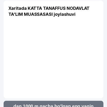
Xaritada KATTA TANAFFUS NODAVLAT
TA'LIM MUASSASASI joylashuvi
dan 1000 m gacha bo'lgan eng yaqin