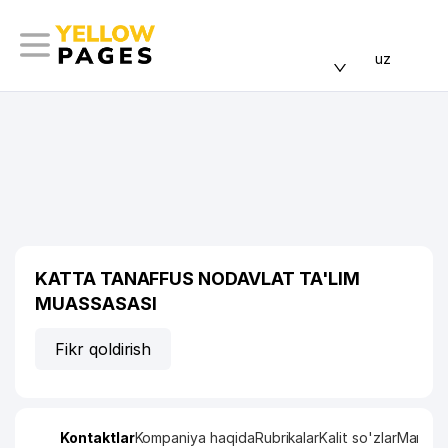
uz
KATTA TANAFFUS NODAVLAT TA'LIM
MUASSASASI
Fikr qoldirish
Kontaktlar
Kompaniya haqida
Rubrikalar
Kalit so'zlar
Manzil x