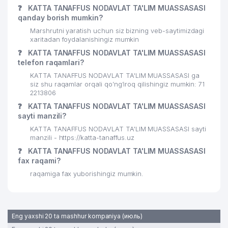
❓
KATTA TANAFFUS NODAVLAT TA'LIM MUASSASASI
qanday borish mumkin?
Marshrutni yaratish uchun siz bizning veb-saytimizdagi
xaritadan foydalanishingiz mumkin
❓
KATTA TANAFFUS NODAVLAT TA'LIM MUASSASASI
telefon raqamlari?
KATTA TANAFFUS NODAVLAT TA'LIM MUASSASASI ga
siz shu raqamlar orqali qo’ng’iroq qilishingiz mumkin: 71
2213806
❓
KATTA TANAFFUS NODAVLAT TA'LIM MUASSASASI
sayti manzili?
KATTA TANAFFUS NODAVLAT TA'LIM MUASSASASI sayti
manzili - https://katta-tanaffus.uz
❓
KATTA TANAFFUS NODAVLAT TA'LIM MUASSASASI
fax raqami?
raqamiga fax yuborishingiz mumkin.
Eng yaxshi 20 ta mashhur kompaniya (июль)