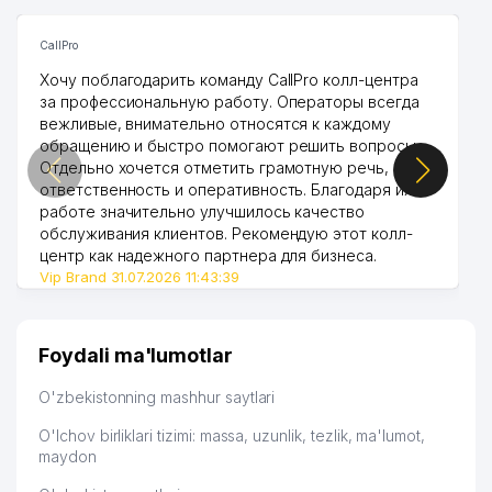
CallPro
Хочу поблагодарить команду CallPro колл-центра
за профессиональную работу. Операторы всегда
вежливые, внимательно относятся к каждому
обращению и быстро помогают решить вопросы.
Отдельно хочется отметить грамотную речь,
ответственность и оперативность. Благодаря их
работе значительно улучшилось качество
обслуживания клиентов. Рекомендую этот колл-
центр как надежного партнера для бизнеса.
Vip Brand 31.07.2026 11:43:39
Foydali ma'lumotlar
O'zbekistonning mashhur saytlari
O'lchov birliklari tizimi: massa, uzunlik, tezlik, ma'lumot,
maydon