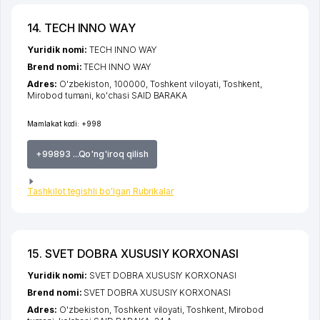
14. TECH INNO WAY
Yuridik nomi:
TECH INNO WAY
Brend nomi:
TECH INNO WAY
Adres:
O'zbekiston, 100000,
Toshkent viloyati
,
Toshkent
,
Mirobod tumani
,
ko'chasi SAID BARAKA
Mamlakat kodi:
+998
+99893 ...Qo'ng'iroq qilish
Tashkilot tegishli bo'lgan Rubrikalar
15. SVET DOBRA XUSUSIY KORXONASI
Yuridik nomi:
SVET DOBRA XUSUSIY KORXONASI
Brend nomi:
SVET DOBRA XUSUSIY KORXONASI
Adres:
O'zbekiston,
Toshkent viloyati
,
Toshkent
,
Mirobod