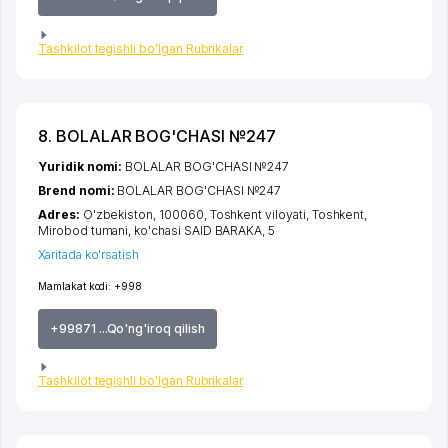
Tashkilot tegishli bo'lgan Rubrikalar
8. BOLALAR BOG'CHASI №247
Yuridik nomi:
BOLALAR BOG'CHASI №247
Brend nomi:
BOLALAR BOG'CHASI №247
Adres:
O'zbekiston, 100060,
Toshkent viloyati
,
Toshkent
,
Mirobod tumani
,
ko'chasi SAID BARAKA
, 5
Xaritada ko'rsatish
Mamlakat kodi:
+998
+99871 ...Qo'ng'iroq qilish
Tashkilot tegishli bo'lgan Rubrikalar