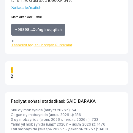
tumani
,
ko'chasi SAID BARAKA
, 34 A
Xaritada ko'rsatish
Mamlakat kodi:
+998
+99898 ...Qo'ng'iroq qilish
Tashkilot tegishli bo'lgan Rubrikalar
1
2
Faoliyat sohasi statistikasi: SAID BARAKA
Shu oy mobaynida (август 2026 г.): 54
O'tgan oy mobaynida (июль 2026 г.): 186
3 oy mobaynida (июнь 2026 г. - июль 2026 г.): 732
Yarim yil mobaynida (март 2026 г. - июль 2026 г.): 1476
1 yil mobaynida (январь 2025 г. - декабрь 2025 г.): 3408