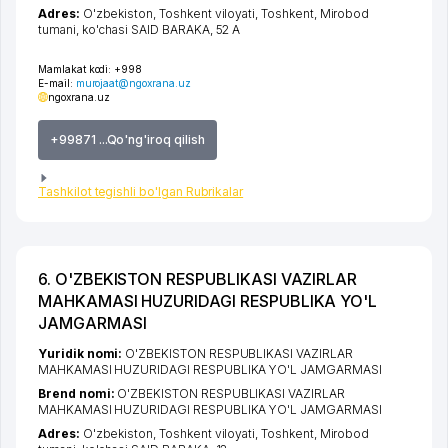
Adres:
O'zbekiston,
Toshkent viloyati
,
Toshkent
,
Mirobod
tumani
,
ko'chasi SAID BARAKA
, 52 A
Mamlakat kodi:
+998
E-mail:
murojaat@ngoxrana.uz
ngoxrana.uz
+99871 ...Qo'ng'iroq qilish
Tashkilot tegishli bo'lgan Rubrikalar
6. O'ZBEKISTON RESPUBLIKASI VAZIRLAR
MAHKAMASI HUZURIDAGI RESPUBLIKA YO'L
JAMGARMASI
Yuridik nomi:
O'ZBEKISTON RESPUBLIKASI VAZIRLAR
MAHKAMASI HUZURIDAGI RESPUBLIKA YO'L JAMGARMASI
Brend nomi:
O'ZBEKISTON RESPUBLIKASI VAZIRLAR
MAHKAMASI HUZURIDAGI RESPUBLIKA YO'L JAMGARMASI
Adres:
O'zbekiston,
Toshkent viloyati
,
Toshkent
,
Mirobod