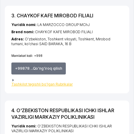
3. CHAYKOF KAFE MIROBOD FILIALI
Yuridik nomi:
LA MARZOСCO GROUP MChJ
Brend nomi:
CHAYKOF KAFE MIROBOD FILIALI
Adres:
O'zbekiston,
Toshkent viloyati
,
Toshkent
,
Mirobod
tumani
,
ko'chasi SAID BARAKA
, 16 B
Mamlakat kodi:
+998
+99878 ...Qo'ng'iroq qilish
Tashkilot tegishli bo'lgan Rubrikalar
4. O'ZBEKISTON RESPUBLIKASI ICHKI ISHLAR
VAZIRLIGI MARKAZIY POLIKLINIKASI
Yuridik nomi:
O'ZBEKISTON RESPUBLIKASI ICHKI ISHLAR
VAZIRLIGI MARKAZIY POLIKLINIKASI