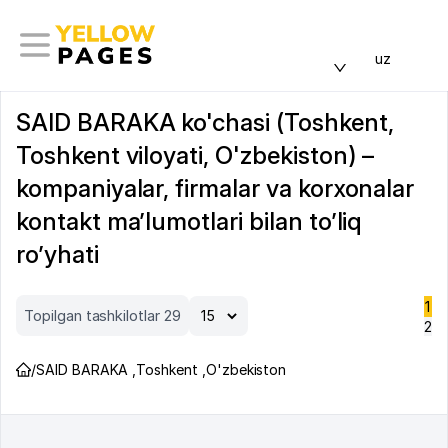
uz
SAID BARAKA ko'chasi (Toshkent,
Toshkent viloyati, O'zbekiston) –
kompaniyalar, firmalar va korxonalar
kontakt ma’lumotlari bilan to’liq
ro’yhati
1
Topilgan tashkilotlar 29
2
/
SAID BARAKA
,
Toshkent
,
O'zbekiston