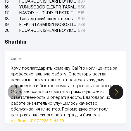
15
FUQAROLIK ISHLARI BO'YICHA YAKKASAROY TUMANLARARO SUDI
887
16
YUNUSOBOD ELEKTR TARMOG'I NOSOZLIKLARI XIZMATI
858
17
NAVOIY HUDUDIY ELEKTR TARMOQLARI KORXONASI AJ
818
18
Ташкентский следственный изолятор
805
19
ELEKTRTARMOG'I NOSOZLIKLARINI TO'ZATISH SERGELI XIZMATI
738
20
FUQAROLIK ISHLARI BO'YICHA UCH-TEPA TUMANI SUDI
634
Sharhlar
CallPro
Хочу поблагодарить команду CallPro колл-центра за
профессиональную работу. Операторы всегда
вежливые, внимательно относятся к каждому
обращению и быстро помогают решить вопросы.
Отдельно хочется отметить грамотную речь,
ответственность и оперативность. Благодаря их
работе значительно улучшилось качество
обслуживания клиентов. Рекомендую этот колл-
центр как надежного партнера для бизнеса.
Vip Brand 31.07.2026 11:43:39