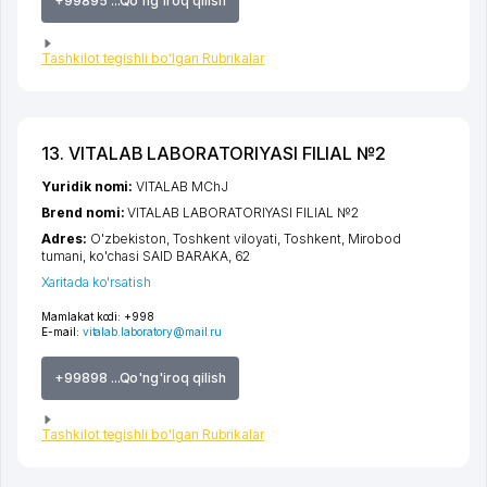
+99895 ...Qo'ng'iroq qilish
Tashkilot tegishli bo'lgan Rubrikalar
13. VITALAB LABORATORIYASI FILIAL №2
Yuridik nomi:
VITALAB MChJ
Brend nomi:
VITALAB LABORATORIYASI FILIAL №2
Adres:
O'zbekiston,
Toshkent viloyati
,
Toshkent
,
Mirobod
tumani
,
ko'chasi SAID BARAKA
, 62
Xaritada ko'rsatish
Mamlakat kodi:
+998
E-mail:
vitalab.laboratory@mail.ru
+99898 ...Qo'ng'iroq qilish
Tashkilot tegishli bo'lgan Rubrikalar