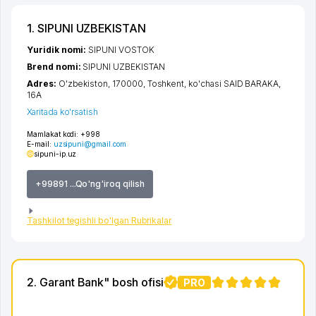
1. SIPUNI UZBEKISTAN
Yuridik nomi:
SIPUNI VOSTOK
Brend nomi:
SIPUNI UZBEKISTAN
Adres:
O'zbekiston, 170000,
Toshkent
,
ko'chasi SAID BARAKA
,
16А
Xaritada ko'rsatish
Mamlakat kodi:
+998
E-mail:
uzsipuni@gmail.com
sipuni-ip.uz
+99891 ...Qo'ng'iroq qilish
Tashkilot tegishli bo'lgan Rubrikalar
2. Garant Bank" bosh ofisi
PRO