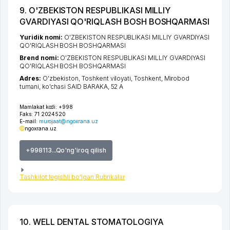
9. O'ZBEKISTON RESPUBLIKASI MILLIY
GVARDIYASI QO'RIQLASH BOSH BOSHQARMASI
Yuridik nomi:
O'ZBEKISTON RESPUBLIKASI MILLIY GVARDIYASI
QO'RIQLASH BOSH BOSHQARMASI
Brend nomi:
O'ZBEKISTON RESPUBLIKASI MILLIY GVARDIYASI
QO'RIQLASH BOSH BOSHQARMASI
Adres:
O'zbekiston,
Toshkent viloyati
,
Toshkent
,
Mirobod
tumani
,
ko'chasi SAID BARAKA
, 52 A
Mamlakat kodi:
+998
Faks:
71 2024520
E-mail:
murojaat@ngoxrana.uz
ngoxrana.uz
+998113...Qo'ng'iroq qilish
Tashkilot tegishli bo'lgan Rubrikalar
10. WELL DENTAL STOMATOLOGIYA