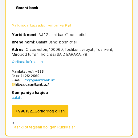
Ma'lumotlar bazasidagi kompaniya
9 yil
Yuridik nomi:
AJ "Garant bank" bosh ofisi
Brend nomi:
Garant Bank" bosh ofisi
Adres:
O'zbekiston, 100060,
Toshkent viloyati
,
Toshkent
,
Mirobod tumani
,
ko'chasi SAID BARAKA
, 78
Xaritada ko'rsatish
Mamlakat kodi:
+998
Faks:
71 2542560
E-mail:
info@garantbank.uz
https://garantbank.uz/
Kompaniya haqida
batafsil
+998132...Qo'ng'iroq qilish
Tashkilot tegishli bo'lgan Rubrikalar