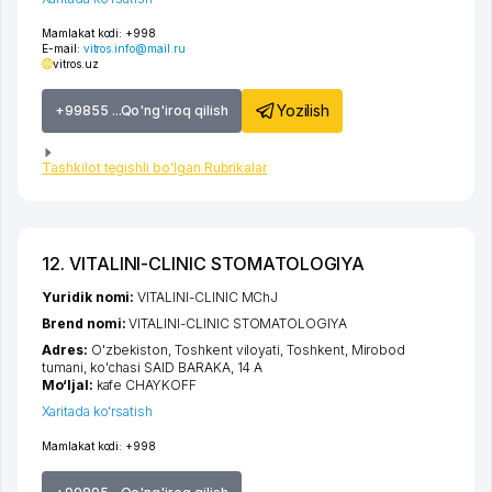
Mamlakat kodi:
+998
E-mail:
vitros.info@mail.ru
vitros.uz
Yozilish
+99855 ...Qo'ng'iroq qilish
Tashkilot tegishli bo'lgan Rubrikalar
12. VITALINI-CLINIC STOMATOLOGIYA
Yuridik nomi:
VITALINI-CLINIC MChJ
Brend nomi:
VITALINI-CLINIC STOMATOLOGIYA
Adres:
O'zbekiston,
Toshkent viloyati
,
Toshkent
,
Mirobod
tumani
,
ko'chasi SAID BARAKA
, 14 А
Mo‘ljal:
kafe CHAYKOFF
Xaritada ko'rsatish
Mamlakat kodi:
+998