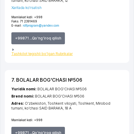
tumani
,
ko'chasi SAID BARAKA
, 12
Xaritada ko'rsatish
Mamlakat kodi:
+998
Faks:
71 2391469
E-mail:
rdfprogram@yandex.com
+99871 ...Qo'ng'iroq qilish
Tashkilot tegishli bo'lgan Rubrikalar
7. BOLALAR BOG'CHASI №506
Yuridik nomi:
BOLALAR BOG'CHASI №506
Brend nomi:
BOLALAR BOG'CHASI №506
Adres:
O'zbekiston,
Toshkent viloyati
,
Toshkent
,
Mirobod
tumani
,
ko'chasi SAID BARAKA
, 18 А
Mamlakat kodi:
+998
+99871 ...Qo'ng'iroq qilish