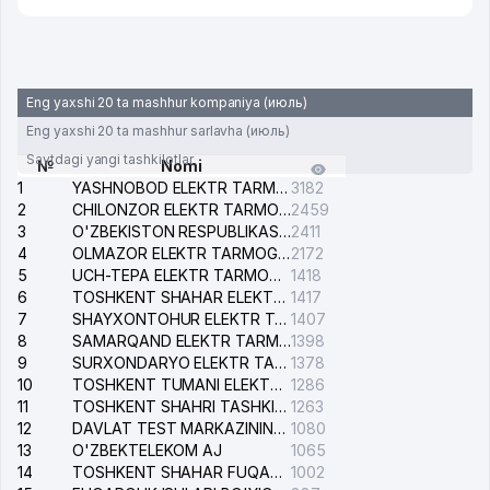
Eng yaxshi 20 ta mashhur kompaniya (июль)
Eng yaxshi 20 ta mashhur sarlavha (июль)
Saytdagi yangi tashkilotlar
№
Nomi
1
YASHNOBOD ELEKTR TARMOG'I NOSOZLIKLARI XIZMATI
3182
2
CHILONZOR ELEKTR TARMOG'I NOSOZLIK XIZMATI
2459
3
O'ZBEKISTON RESPUBLIKASI BOSH PROKURATURASI ISHONCH TELEFONI
2411
4
OLMAZOR ELEKTR TARMOG'I NOSOZLIKLARI XIZMATI
2172
5
UCH-TEPA ELEKTR TARMOG'I NOSOZLIKLARI XIZMATI
1418
6
TOSHKENT SHAHAR ELEKTR TARMOQLARI KORXONASI AJ
1417
7
SHAYXONTOHUR ELEKTR TARMOG'I NOSOZLIKLARINI TUZATISH XIZMATI
1407
8
SAMARQAND ELEKTR TARMOQLARI AJ
1398
9
SURXONDARYO ELEKTR TARMOQLARI AJ
1378
10
TOSHKENT TUMANI ELEKTR TARMOG'I AVARIYA XIZMATI
1286
11
TOSHKENT SHAHRI TASHKILOT TELEFONLARI HAQIDA MA'LUMOT BYUROSI
1263
12
DAVLAT TEST MARKAZINING ISHONCH TELEFONLARI
1080
13
O'ZBEKTELEKOM AJ
1065
14
TOSHKENT SHAHAR FUQAROLIK ISHLARI BO'YICHA SUDI
1002