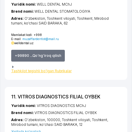
Yuridik nomi:
WELL DENTAL MChJ
Brend nomi:
WELL DENTAL STOMATOLOGIYA
Adres:
O'zbekiston,
Toshkent viloyati
,
Toshkent
,
Mirobod
tumani
,
ko'chasi SAID BARAKA
, 62
Mamlakat kodi:
+998
E-mail:
muzaffardentist@mail.ru
welldental.uz
+99890 ...Qo'ng'iroq qilish
Tashkilot tegishli bo'lgan Rubrikalar
11. VITROS DIAGNOSTICS FILIAL OYBEK
Yuridik nomi:
VITROS DIAGNOSTICS MChJ
Brend nomi:
VITROS DIAGNOSTICS FILIAL OYBEK
Adres:
O'zbekiston, 100000,
Toshkent viloyati
,
Toshkent
,
Mirobod tumani
,
ko'chasi SAID BARAKA
, 12
Xaritada ko'rsatish