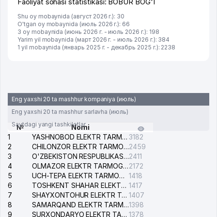
Faoliyat sohasi statistikasi: BOBUR BOG'I
Shu oy mobaynida (август 2026 г.): 30
O'tgan oy mobaynida (июль 2026 г.): 66
3 oy mobaynida (июнь 2026 г. - июль 2026 г.): 198
Yarim yil mobaynida (март 2026 г. - июль 2026 г.): 384
1 yil mobaynida (январь 2025 г. - декабрь 2025 г.): 2238
Eng yaxshi 20 ta mashhur kompaniya (июль)
Eng yaxshi 20 ta mashhur sarlavha (июль)
Saytdagi yangi tashkilotlar
№
Nomi
1
YASHNOBOD ELEKTR TARMOG'I NOSOZLIKLARI XIZMATI
3182
2
CHILONZOR ELEKTR TARMOG'I NOSOZLIK XIZMATI
2459
3
O'ZBEKISTON RESPUBLIKASI BOSH PROKURATURASI ISHONCH TELEFONI
2411
4
OLMAZOR ELEKTR TARMOG'I NOSOZLIKLARI XIZMATI
2172
5
UCH-TEPA ELEKTR TARMOG'I NOSOZLIKLARI XIZMATI
1418
6
TOSHKENT SHAHAR ELEKTR TARMOQLARI KORXONASI AJ
1417
7
SHAYXONTOHUR ELEKTR TARMOG'I NOSOZLIKLARINI TUZATISH XIZMATI
1407
8
SAMARQAND ELEKTR TARMOQLARI AJ
1398
9
SURXONDARYO ELEKTR TARMOQLARI AJ
1378