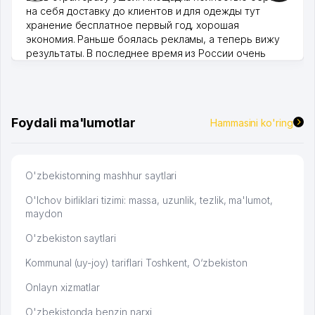
на себя доставку до клиентов и для одежды тут
хранение бесплатное первый год, хорошая
экономия. Раньше боялась рекламы, а теперь вижу
результаты. В последнее время из России очень
много заказывают, а вначале только по Узбекистану
брали, но вяло. Удалось раскрутиться, дальше
развиваюсь потихоньку😊
Hamida 03.08.2026 12:45:39
Foydali ma'lumotlar
Hammasini ko'ring
O'zbekistonning mashhur saytlari
O'lchov birliklari tizimi: massa, uzunlik, tezlik, ma'lumot,
maydon
O'zbekiston saytlari
Kommunal (uy-joy) tariflari Toshkent, O‘zbekiston
Onlayn xizmatlar
O'zbekistonda benzin narxi