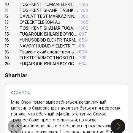
10
TOSHKENT TUMANI ELEKTR TARMOG'I AVARIYA XIZMATI
1286
11
TOSHKENT SHAHRI TASHKILOT TELEFONLARI HAQIDA MA'LUMOT BYUROSI
1263
12
DAVLAT TEST MARKAZINING ISHONCH TELEFONLARI
1080
13
O'ZBEKTELEKOM AJ
1065
14
TOSHKENT SHAHAR FUQAROLIK ISHLARI BO'YICHA SUDI
1002
15
FUQAROLIK ISHLARI BO'YICHA YAKKASAROY TUMANLARARO SUDI
887
16
YUNUSOBOD ELEKTR TARMOG'I NOSOZLIKLARI XIZMATI
858
17
NAVOIY HUDUDIY ELEKTR TARMOQLARI KORXONASI AJ
818
18
Ташкентский следственный изолятор
805
19
ELEKTRTARMOG'I NOSOZLIKLARINI TO'ZATISH SERGELI XIZMATI
738
20
FUQAROLIK ISHLARI BO'YICHA UCH-TEPA TUMANI SUDI
634
Sharhlar
OZON MChJ
Мне Озон помог выкарабкаться, когда личный
магазин в Самарканде начал загибаться и я вовремя
поняла, что обычный офлайн это тупик. Самое
трудное было просто решиться, но когда
зарегистрировалась и отправила первые заказы,
весь страх сразу ушел. Площадка полностью берет