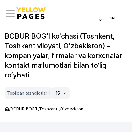
uz
BOBUR BOG'I ko'chasi (Toshkent,
Toshkent viloyati, O'zbekiston) –
kompaniyalar, firmalar va korxonalar
kontakt ma’lumotlari bilan to’liq
ro’yhati
Topilgan tashkilotlar 1
/
BOBUR BOG'I
,
Toshkent
,
O'zbekiston