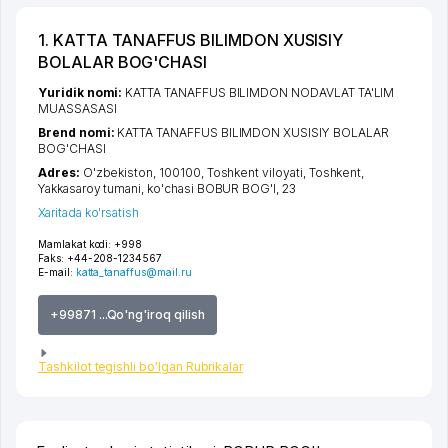
1. KATTA TANAFFUS BILIMDON XUSISIY
BOLALAR BOG'CHASI
Yuridik nomi:
KATTA TANAFFUS BILIMDON NODAVLAT TA'LIM
MUASSASASI
Brend nomi:
KATTA TANAFFUS BILIMDON XUSISIY BOLALAR
BOG'CHASI
Adres:
O'zbekiston, 100100,
Toshkent viloyati
,
Toshkent
,
Yakkasaroy tumani
,
ko'chasi BOBUR BOG'I
, 23
Xaritada ko'rsatish
Mamlakat kodi:
+998
Faks:
+44-208-1234567
E-mail:
katta_tanaffus@mail.ru
+99871 ...Qo'ng'iroq qilish
Tashkilot tegishli bo'lgan Rubrikalar