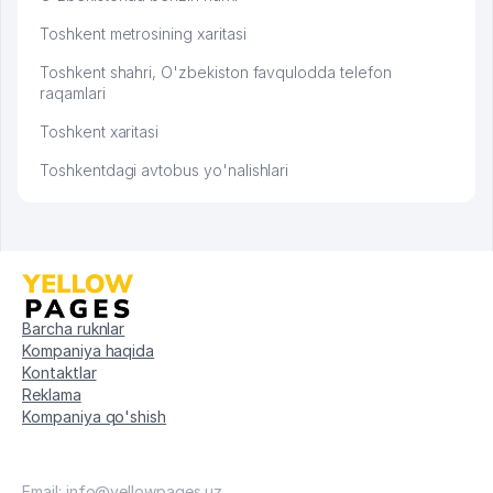
Toshkent metrosining xaritasi
Toshkent shahri, O'zbekiston favqulodda telefon
raqamlari
Toshkent xaritasi
Toshkentdagi avtobus yo'nalishlari
Barcha ruknlar
Kompaniya haqida
Kontaktlar
Reklama
Kompaniya qo'shish
Email: info@yellowpages.uz