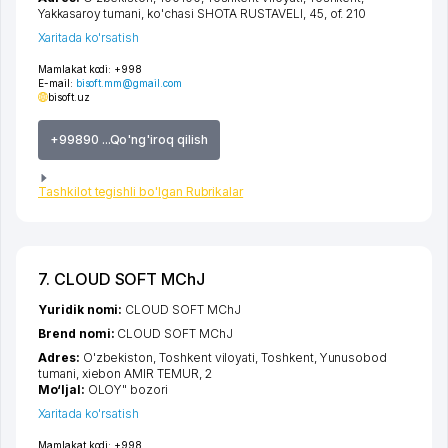
Yakkasaroy tumani
,
ko'chasi SHOTA RUSTAVELI
, 45, of. 210
Xaritada ko'rsatish
Mamlakat kodi:
+998
E-mail:
bisoft.mm@gmail.com
bisoft.uz
+99890 ...Qo'ng'iroq qilish
Tashkilot tegishli bo'lgan Rubrikalar
7. CLOUD SOFT MChJ
Yuridik nomi:
CLOUD SOFT MChJ
Brend nomi:
CLOUD SOFT MChJ
Adres:
O'zbekiston,
Toshkent viloyati
,
Toshkent
,
Yunusobod
tumani
,
xiеbon AMIR TEMUR
, 2
Mo‘ljal:
OLOY" bozori
Xaritada ko'rsatish
Mamlakat kodi:
+998