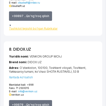
E-mail:
cloudsoft@inbox.ru
cloudsoft.uz
+99897 ...Qo'ng'iroq qilish
Tashkilot tegishli bo'lgan Rubrikalar
8. DIDOX.UZ
Yuridik nomi:
VENKON GROUP MChJ
Brend nomi:
DIDOX.UZ
Adres:
O'zbekiston, 100100,
Toshkent viloyati
,
Toshkent
,
Yakkasaroy tumani
,
ko'chasi SHOTA RUSTAVELI
, 53 B
Xaritada ko'rsatish
Mamlakat kodi:
+998
Faks:
71 2533015
E-mail:
info@venkon.uz
venkon.uz
+99878 ...Qo'ng'iroq qilish