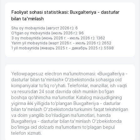
Faoliyat sohasi statistikasi: Buxgalteriya - dasturlar
bilan ta'minlash
Shu oy mobaynida (август 2026 г.): 6
O'tgan oy mobaynida (июль 2026 г.): 96
3 oy mobaynida (июнь 2026 г. - июль 2026 г.): 1362
Yarim yil mobaynida (март 2026 г. - июль 2026 г.): 2652
1 yil mobaynida (январь 2025 г. - декабрь 2025 г.): 5598
Yellowpages.uz electron ma’lumotnomasi: «Buxgalteriya -
dasturlar bilan ta'minlash» Oʻzbekistonda sohasiga oid
kompaniyalar to’liq ro’yhati. Telefonlar, manzillar, ish vaqti
va resursdan 24 soat davrida olish mumkin bo’lgan
boshqa qo’shimcha ma’lumotlar. Katalog mavjudligining
yigirma ikki yilligida to’plangan Buxgalteriya - dasturlar
bilan ta'minlash Oʻzbekistonda turkumini faqat tekshirilgan
va doim yangilib bo’riladigan ma’lumotlari, hamda
Buxgalteriya - dasturlar bilan ta'minlash Oʻzbekistonda
bo’limiga oid dolzarb ma’lumotlarni to’plagan bepul
telefon xizmati.