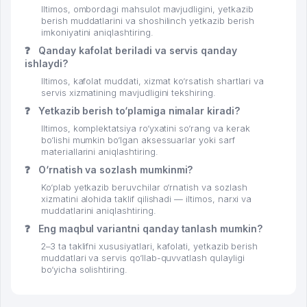
Iltimos, ombordagi mahsulot mavjudligini, yetkazib
berish muddatlarini va shoshilinch yetkazib berish
imkoniyatini aniqlashtiring.
❓
Qanday kafolat beriladi va servis qanday
ishlaydi?
Iltimos, kafolat muddati, xizmat ko‘rsatish shartlari va
servis xizmatining mavjudligini tekshiring.
❓
Yetkazib berish to‘plamiga nimalar kiradi?
Iltimos, komplektatsiya ro‘yxatini so‘rang va kerak
bo‘lishi mumkin bo‘lgan aksessuarlar yoki sarf
materiallarini aniqlashtiring.
❓
O‘rnatish va sozlash mumkinmi?
Ko‘plab yetkazib beruvchilar o‘rnatish va sozlash
xizmatini alohida taklif qilishadi — iltimos, narxi va
muddatlarini aniqlashtiring.
❓
Eng maqbul variantni qanday tanlash mumkin?
2–3 ta taklifni xususiyatlari, kafolati, yetkazib berish
muddatlari va servis qo‘llab-quvvatlash qulayligi
bo‘yicha solishtiring.