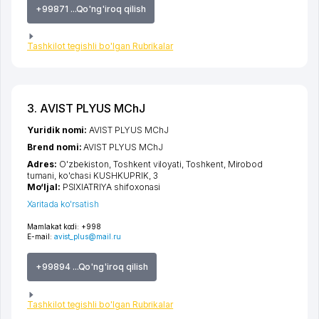
+99871 ...Qo'ng'iroq qilish
Tashkilot tegishli bo'lgan Rubrikalar
3. AVIST PLYUS MChJ
Yuridik nomi:
AVIST PLYUS MChJ
Brend nomi:
AVIST PLYUS MChJ
Adres:
O'zbekiston,
Toshkent viloyati
,
Toshkent
,
Mirobod
tumani
,
ko'chasi KUSHKUPRIK
, 3
Mo‘ljal:
PSIXIATRIYA shifoxonasi
Xaritada ko'rsatish
Mamlakat kodi:
+998
E-mail:
avist_plus@mail.ru
+99894 ...Qo'ng'iroq qilish
Tashkilot tegishli bo'lgan Rubrikalar