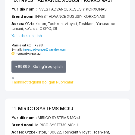
Yuridik nomi:
INVEST ADVANCE XUSUSIY KORXONASI
Brend nomi:
INVEST ADVANCE XUSUSIY KORXONASI
Adres:
O'zbekiston,
Toshkent viloyati
,
Toshkent
,
Yunusobod
tumani
,
ko'chasi OSIYO
, 39
Xaritada ko'rsatish
Mamlakat kodi:
+998
E-mail:
invest.advance@yandex.com
investadvance.uz
+99899 ...Qo'ng'iroq qilish
Tashkilot tegishli bo'lgan Rubrikalar
11. MIRICO SYSTEMS MChJ
Yuridik nomi:
MIRICO SYSTEMS MChJ
Brend nomi:
MIRICO SYSTEMS MChJ
Adres:
O'zbekiston, 100022,
Toshkent viloyati
,
Toshkent
,