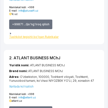
Mamlakat kodi:
+998
E-mail:
info@plussoft.uz
1c.uz
+99871 ...Qo'ng'iroq qilish
Tashkilot tegishli bo'lgan Rubrikalar
2. ATLANT BUSINESS MChJ
Yuridik nomi:
ATLANT BUSINESS MChJ
Brend nomi:
ATLANT BUSINESS MChJ
Adres:
O'zbekiston, 100000,
Toshkent viloyati
,
Toshkent
,
Yunusobod tumani
,
ko'chasi NIYOZBEK YO'LI
, 29, xonadon 47
Xaritada ko'rsatish
Mamlakat kodi:
+998
E-mail:
info@atlant.uz
atlant.uz