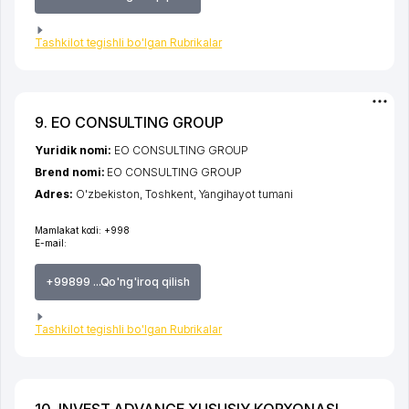
Tashkilot tegishli bo'lgan Rubrikalar
9. EO CONSULTING GROUP
Yuridik nomi:
EO CONSULTING GROUP
Brend nomi:
EO CONSULTING GROUP
Adres:
O'zbekiston,
Toshkent
,
Yangihayot tumani
Mamlakat kodi:
+998
E-mail:
+99899 ...Qo'ng'iroq qilish
Tashkilot tegishli bo'lgan Rubrikalar
10. INVEST ADVANCE XUSUSIY KORXONASI