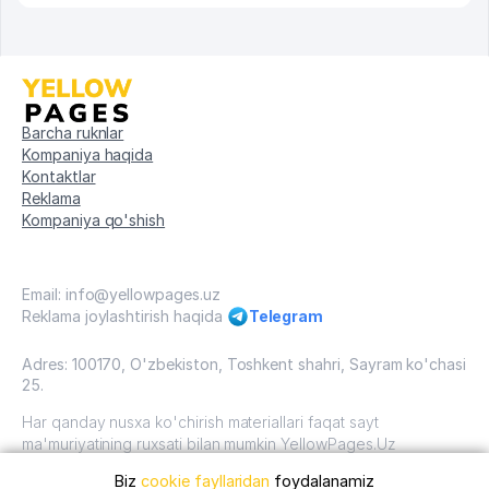
Barcha ruknlar
Kompaniya haqida
Kontaktlar
Reklama
Kompaniya qo'shish
Email: info@yellowpages.uz
Reklama joylashtirish haqida
Telegram
Adres: 100170, O'zbekiston, Toshkent shahri, Sayram ko'chasi
25.
Har qanday nusxa ko'chirish materiallari faqat sayt
ma'muriyatining ruxsati bilan mumkin YellowPages.Uz
Biz
cookie fayllaridan
foydalanamiz
O'zbekiston, 2009 - 2026 / O'zbekiston "sariq