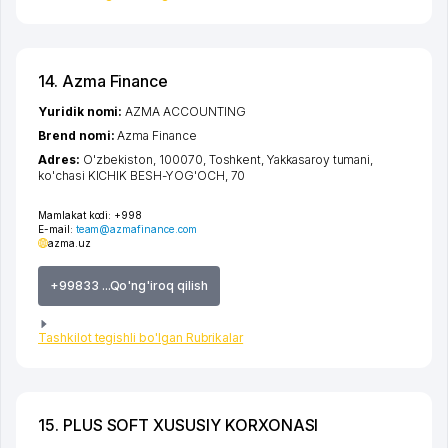
14. Azma Finance
Yuridik nomi:
AZMA ACCOUNTING
Brend nomi:
Azma Finance
Adres:
O'zbekiston, 100070,
Toshkent
,
Yakkasaroy tumani
,
ko'chasi KICHIK BESH-YOG'OCH
, 70
Mamlakat kodi:
+998
E-mail:
team@azmafinance.com
azma.uz
+99833 ...Qo'ng'iroq qilish
Tashkilot tegishli bo'lgan Rubrikalar
15. PLUS SOFT XUSUSIY KORXONASI