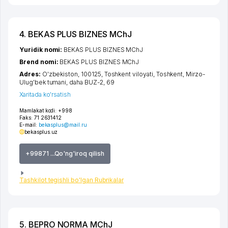
4. BEKAS PLUS BIZNES MChJ
Yuridik nomi:
BEKAS PLUS BIZNES MChJ
Brend nomi:
BEKAS PLUS BIZNES MChJ
Adres:
O'zbekiston, 100125,
Toshkent viloyati
,
Toshkent
,
Mirzo-
Ulug'bek tumani
,
daha BUZ-2
, 69
Xaritada ko'rsatish
Mamlakat kodi:
+998
Faks:
71 2631412
E-mail:
bekasplus@mail.ru
bekasplus.uz
+99871 ...Qo'ng'iroq qilish
Tashkilot tegishli bo'lgan Rubrikalar
5. BEPRO NORMA MChJ