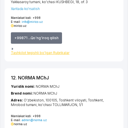
Yakkasaroy tumani
,
ko'chasi KUSHBEGI
, 18, of. 3
Xaritada ko'rsatish
Mamlakat kodi:
+998
E-mail:
info@mirico.uz
mirico.uz
+99871 ...Qo'ng'iroq qilish
Tashkilot tegishli bo'lgan Rubrikalar
12. NORMA MChJ
Yuridik nomi:
NORMA MChJ
Brend nomi:
NORMA MChJ
Adres:
O'zbekiston, 100105,
Toshkent viloyati
,
Toshkent
,
Mirobod tumani
,
ko'chasi TOLLIMARJON
, 1/1
Mamlakat kodi:
+998
E-mail:
admin@norma.uz
norma.uz