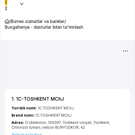
1
2
/
Biznes xizmatlar va banklar
/
Buxgalteriya - dasturlar bilan ta'minlash
1. 1C-TOSHKENT MChJ
Yuridik nomi:
1C-TOSHKENT MChJ
Brend nomi:
1C-TOSHKENT MChJ
Adres:
O'zbekiston, 100097,
Toshkent viloyati
,
Toshkent
,
Chilonzor tumani
,
xiеbon BUNYODKOR
, 42
Xaritada ko'rsatish