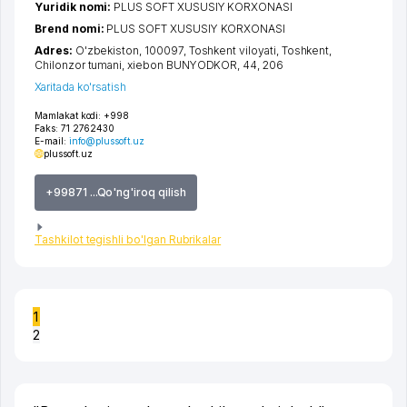
Yuridik nomi:
PLUS SOFT XUSUSIY KORXONASI
Brend nomi:
PLUS SOFT XUSUSIY KORXONASI
Adres:
O'zbekiston, 100097,
Toshkent viloyati
,
Toshkent
,
Chilonzor tumani
,
xiеbon BUNYODKOR
, 44, 206
Xaritada ko'rsatish
Mamlakat kodi:
+998
Faks:
71 2762430
E-mail:
info@plussoft.uz
plussoft.uz
+99871 ...Qo'ng'iroq qilish
Tashkilot tegishli bo'lgan Rubrikalar
1
2