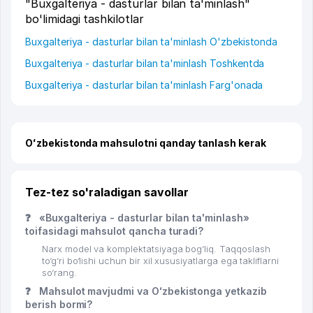
"Buxgalteriya - dasturlar bilan ta'minlash"
bo'limidagi tashkilotlar
Buxgalteriya - dasturlar bilan ta'minlash O'zbekistonda
Buxgalteriya - dasturlar bilan ta'minlash Toshkentda
Buxgalteriya - dasturlar bilan ta'minlash Farg'onada
Oʻzbekistonda mahsulotni qanday tanlash kerak
Tez-tez so'raladigan savollar
❓
«Buxgalteriya - dasturlar bilan ta'minlash»
toifasidagi mahsulot qancha turadi?
Narx model va komplektatsiyaga bog‘liq. Taqqoslash
to‘g‘ri bo‘lishi uchun bir xil xususiyatlarga ega takliflarni
so‘rang.
❓
Mahsulot mavjudmi va Oʻzbekistonga yetkazib
berish bormi?