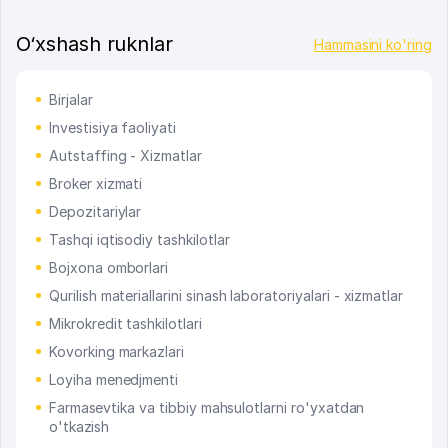
O‘xshash ruknlar
Hammasini ko'ring
Birjalar
Investisiya faoliyati
Autstaffing - Xizmatlar
Broker xizmati
Depozitariylar
Tashqi iqtisodiy tashkilotlar
Bojxona omborlari
Qurilish materiallarini sinash laboratoriyalari - xizmatlar
Mikrokredit tashkilotlari
Kovorking markazlari
Loyiha menedjmenti
Farmasevtika va tibbiy mahsulotlarni ro'yxatdan
o'tkazish