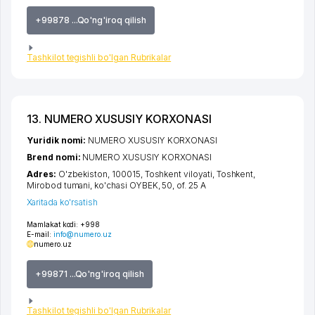
+99878 ...Qo'ng'iroq qilish
Tashkilot tegishli bo'lgan Rubrikalar
13. NUMERO XUSUSIY KORXONASI
Yuridik nomi:
NUMERO XUSUSIY KORXONASI
Brend nomi:
NUMERO XUSUSIY KORXONASI
Adres:
O'zbekiston, 100015,
Toshkent viloyati
,
Toshkent
,
Mirobod tumani
,
ko'chasi OYBEK
, 50, of. 25 A
Xaritada ko'rsatish
Mamlakat kodi:
+998
E-mail:
info@numero.uz
numero.uz
+99871 ...Qo'ng'iroq qilish
Tashkilot tegishli bo'lgan Rubrikalar