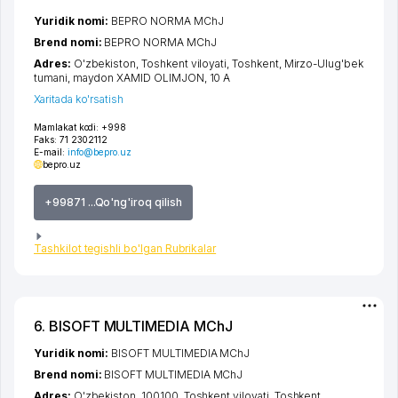
Yuridik nomi:
BEPRO NORMA MChJ
Brend nomi:
BEPRO NORMA MChJ
Adres:
O'zbekiston,
Toshkent viloyati
,
Toshkent
,
Mirzo-Ulug'bek
tumani
,
maydon XAMID OLIMJON
, 10 A
Xaritada ko'rsatish
Mamlakat kodi:
+998
Faks:
71 2302112
E-mail:
info@bepro.uz
bepro.uz
+99871 ...Qo'ng'iroq qilish
Tashkilot tegishli bo'lgan Rubrikalar
6. BISOFT MULTIMEDIA MChJ
Yuridik nomi:
BISOFT MULTIMEDIA MChJ
Brend nomi:
BISOFT MULTIMEDIA MChJ
Adres:
O'zbekiston, 100100,
Toshkent viloyati
,
Toshkent
,