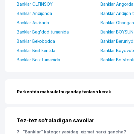
Banklar OLTINSOY
Banklar Angorda
Banklar Andijonda
Banklar Andijon 
Banklar Asakada
Banklar Ohanga
Banklar Bag'dod tumanida
Banklar BOYSU
Banklar Bekobodda
Banklar Beruniyd
Banklar Beshkentda
Banklar Boyovut
Banklar Bo‘z tumanida
Banklar Bo'stonl
Parkentda mahsulotni qanday tanlash kerak
Tez-tez so'raladigan savollar
❓
“Banklar” kategoriyasidagi xizmat narxi qancha?