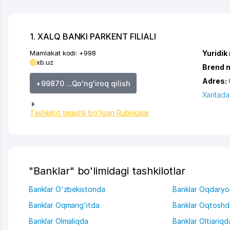
1. XALQ BANKI PARKENT FILIALI
Mamlakat kodi:
+998
Yuridik
xb.uz
Brend 
Adres:
+99870 ...Qo'ng'iroq qilish
Xaritada
Tashkilot tegishli bo'lgan Rubrikalar
"Banklar" bo'limidagi tashkilotlar
Banklar O'zbekistonda
Banklar Oqdaryo
Banklar Oqmang'itda
Banklar Oqtoshd
Banklar Olmaliqda
Banklar Oltiariqd