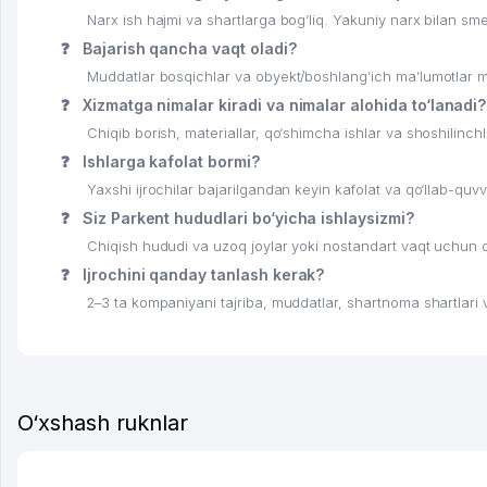
Narx ish hajmi va shartlarga bog‘liq. Yakuniy narx bilan smet
❓
Bajarish qancha vaqt oladi?
Muddatlar bosqichlar va obyekt/boshlang‘ich ma’lumotlar mav
❓
Xizmatga nimalar kiradi va nimalar alohida to‘lanadi?
Chiqib borish, materiallar, qo‘shimcha ishlar va shoshilinchlik
❓
Ishlarga kafolat bormi?
Yaxshi ijrochilar bajarilgandan keyin kafolat va qo‘llab-quv
❓
Siz Parkent hududlari bo‘yicha ishlaysizmi?
Chiqish hududi va uzoq joylar yoki nostandart vaqt uchun qo‘
❓
Ijrochini qanday tanlash kerak?
2–3 ta kompaniyani tajriba, muddatlar, shartnoma shartlari va 
O‘xshash ruknlar