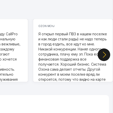
OZON MChJ
ду CallPro
Я открыл первый ПВЗ в нашем поселке
ональную
и как люди стали рады) не надо теперь
а вежливые,
в город ездить, все идут ко мне.
 каждому
Никакой конкуренции. Нанял одного
огают
сотрудника, плачу ему зп. Пока есть
о хочется
финансовая поддержка все
,
получается. Хороший бизнес. Система
ивность.
Озона сама делает отчеты. Другой
ительно
конкурент в моем поселке вряд ли
луживания
откроется, потому что видно на карте
т колл-
Озона для Узбекистана что тут у нас
нера для
уже есть ПВЗ. Выгодное дело и
спокойное.
Марат 27.07.2026 08:00:37