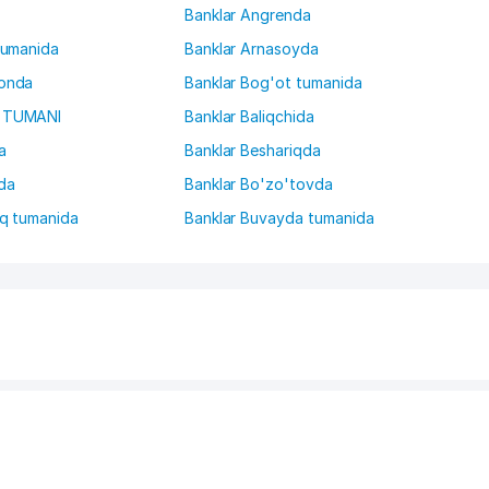
Banklar Angrenda
tumanida
Banklar Arnasoyda
ronda
Banklar Bog'ot tumanida
N TUMANI
Banklar Baliqchida
a
Banklar Beshariqda
da
Banklar Bo'zo'tovda
iq tumanida
Banklar Buvayda tumanida