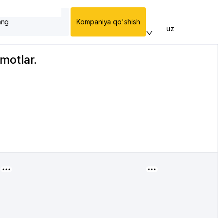
ang
Kompaniya qo'shish
uz
umotlar.