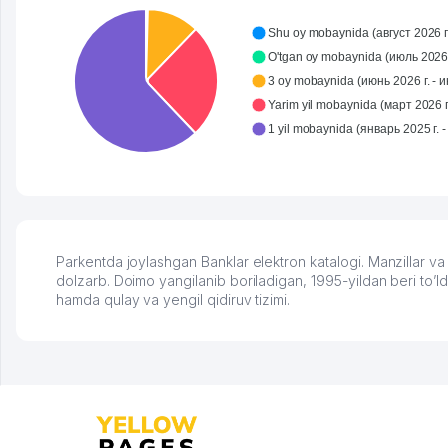
развиваюсь потихоньку😊
Hamida 03.08.2026 12:45:39
Shu oy mobaynida (август 2026 г.
O'tgan oy mobaynida (июль 2026 
3 oy mobaynida (июнь 2026 г. - и
Yarim yil mobaynida (март 2026 г
Parkentda joylashgan Banklar elektron katalogi. Manzillar va
dolzarb. Doimo yangilanib boriladigan, 1995-yildan beri to’ldi
hamda qulay va yengil qidiruv tizimi.