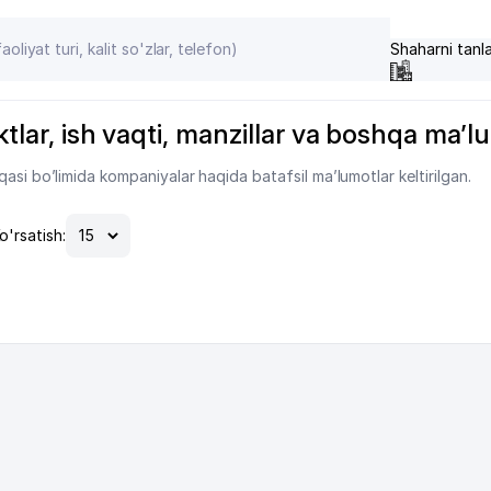
Shaharni tanl
ktlar, ish vaqti, manzillar va boshqa ma’l
asi bo’limida kompaniyalar haqida batafsil ma’lumotlar keltirilgan.
o'rsatish: