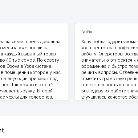
CallPro
наша семья очень довольна,
Хочу поблагодарить коман
о месяца уже вышли на
колл-центра за професси
За каждый выданный товар
работу. Операторы всегд
до 40 тыс сомов. По совету
внимательно относятся к
в Озона в Узбекистане
обращению и быстро пом
 в помещении которое у нас
решить вопросы. Отдельн
тов еще один прилавок под
отметить грамотную речь
нес. Так можно и это в 2
ответственность и операт
ичивает выручку. Второй
Благодаря их работе знач
нас чехлы для телефонов,
улучшилось качество обс
ышки и вообще все что
клиентов. Рекомендую это
то надо
центр как надежного парт
.2026 17:50:36
бизнеса.
Vip Brand 31.07.2026 11:43:39
nt