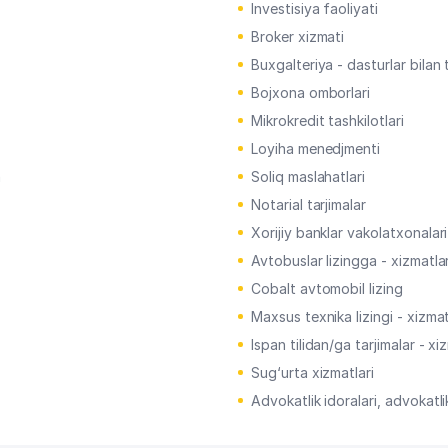
Investisiya faoliyati
Broker xizmati
Buxgalteriya - dasturlar bilan 
Bojxona omborlari
Mikrokredit tashkilotlari
Loyiha menedjmenti
h
Soliq maslahatlari
Notarial tarjimalar
Xorijiy banklar vakolatxonalari
Avtobuslar lizingga - xizmatla
Cobalt avtomobil lizing
Maxsus texnika lizingi - xizmat
Ispan tilidan/ga tarjimalar - xi
Sug‘urta xizmatlari
Advokatlik idoralari, advokatli