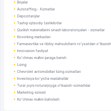
Birjalar
Autstaffing - Xizmatlar
Depozitariylar
Tashqi iqtisodiy tashkilotlar
Qurilish materiallarini sinash laboratoriyalari - xizmatlar
Kovorking markazlari
Farmasevtika va tibbiy mahsulotlarni ro'yxatdan o'tkazis
Innovasion faoliyat
Ko'chmas mulkni ijaraga berish
Lizing
Chevrolet avtomobillari lizing xizmatlari
Investisiya bo'yicha maslahatlar
Turar joyni noturarjoyga o‘tkazish-xizmatldar
Marketing xizmati
Ko'chmas mulkni baholash