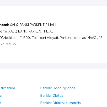
 nomi:
XALQ BANKI PARKENT FILIALI
nomi:
XALQ BANKI PARKENT FILIALI
O'zbekiston, 111300,
Toshkent viloyati
,
Parkent
,
ko'chasi NAVOI
, 12
 ko'rsatish
 tumanida
Banklar Oqqo'rg'onda
a
Banklar Olotda
a
Banklar Oltinko‘l tumanida