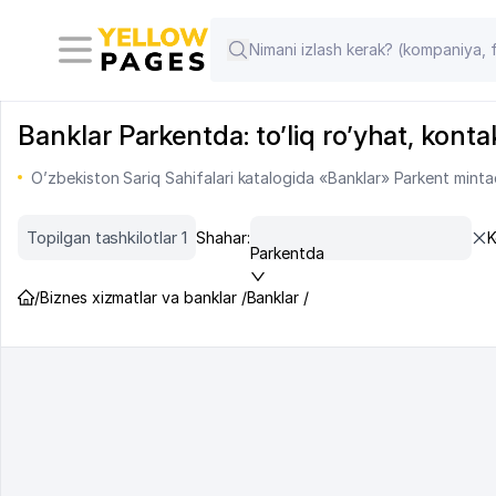
Banklar Parkentda: to’liq ro’yhat, konta
O’zbekiston Sariq Sahifalari katalogida «Banklar» Parkent mintaq
Topilgan tashkilotlar 1
Shahar:
K
Parkentda
/
Biznes xizmatlar va banklar /
Banklar /