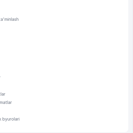
ta'minlash
r
lar
zmatlar
k byurolari