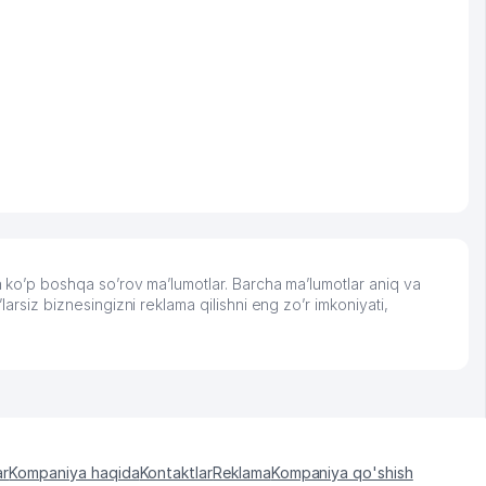
a ko’p boshqa so’rov ma’lumotlar. Barcha ma’lumotlar aniq va
arsiz biznesingizni reklama qilishni eng zo’r imkoniyati,
ar
Kompaniya haqida
Kontaktlar
Reklama
Kompaniya qo'shish