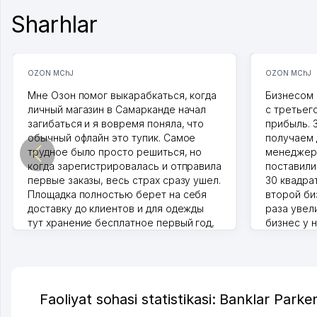
Sharhlar
OZON MChJ
OZON MChJ
Мне Озон помог выкарабкаться, когда
Бизнесом 
личный магазин в Самарканде начал
с третьег
загибаться и я вовремя поняла, что
прибыль. 
обычный офлайн это тупик. Самое
получаем 
трудное было просто решиться, но
менеджеро
когда зарегистрировалась и отправила
поставили
первые заказы, весь страх сразу ушел.
30 квадра
Площадка полностью берет на себя
второй биз
доставку до клиентов и для одежды
раза увел
тут хранение бесплатное первый год,
бизнес у 
хорошая экономия. Раньше боялась
стекла, м
рекламы, а теперь вижу результаты. В
людям час
последнее время из России очень
Камат 31.07
много заказывают, а вначале только
по Узбекистану брали, но вяло.
Faoliyat sohasi statistikasi: Banklar Parke
Удалось раскрутиться, дальше