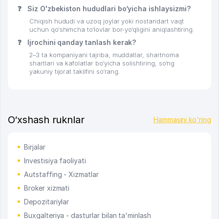
❓
Siz O'zbekiston hududlari bo‘yicha ishlaysizmi?
Chiqish hududi va uzoq joylar yoki nostandart vaqt
uchun qo‘shimcha to‘lovlar bor-yo‘qligini aniqlashtiring.
❓
Ijrochini qanday tanlash kerak?
2–3 ta kompaniyani tajriba, muddatlar, shartnoma
shartlari va kafolatlar bo‘yicha solishtiring, so‘ng
yakuniy tijorat taklifini so‘rang.
O‘xshash ruknlar
Hammasini ko'ring
Birjalar
Investisiya faoliyati
Autstaffing - Xizmatlar
Broker xizmati
Depozitariylar
Buxgalteriya - dasturlar bilan ta'minlash