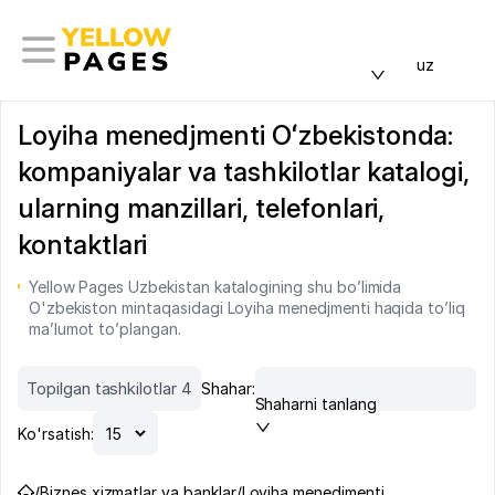
uz
Loyiha menedjmenti Oʻzbekistonda:
kompaniyalar va tashkilotlar katalogi,
ularning manzillari, telefonlari,
kontaktlari
Yellow Pages Uzbekistan katalogining shu bo’limida
O'zbekiston mintaqasidagi Loyiha menedjmenti haqida to’liq
ma’lumot to’plangan.
Topilgan tashkilotlar 4
Shahar:
Shaharni tanlang
Ko'rsatish:
/
Biznes xizmatlar va banklar
/
Loyiha menedjmenti