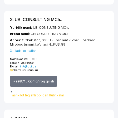
3. UBI CONSULTING MChJ
Yuridik nomi:
UBI CONSULTING MChJ
Brend nomi:
UBI CONSULTING MChJ
Adres:
O'zbekiston, 100015,
Toshkent viloyati
,
Toshkent
,
Mirobod tumani
,
ko'chasi NUKUS
, 89
Xaritada ko'rsatish
Mamlakat kodi:
+998
Faks:
71 2546669
E-mail:
info@ubi.uz
pharm.ubi.uz
ubi.uz
+99871 ...Qo'ng'iroq qilish
Tashkilot tegishli bo'lgan Rubrikalar