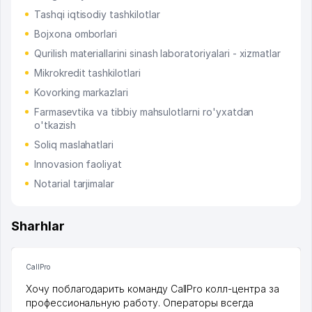
Tashqi iqtisodiy tashkilotlar
Bojxona omborlari
Qurilish materiallarini sinash laboratoriyalari - xizmatlar
Mikrokredit tashkilotlari
Kovorking markazlari
Farmasevtika va tibbiy mahsulotlarni ro'yxatdan
o'tkazish
Soliq maslahatlari
Innovasion faoliyat
Notarial tarjimalar
Sharhlar
CallPro
Хочу поблагодарить команду CallPro колл-центра за
профессиональную работу. Операторы всегда