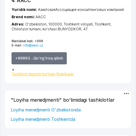
4. ААСС
Yuridik nomi:
АзиатскаяАссоциация консалтинговых компаний
Brend nomi:
ААСС
Adres:
O'zbekiston, 100000,
Toshkent viloyati
,
Toshkent
,
Chilonzor tumani
,
ko'chasi BUNYODKOR
, 47
Mamlakat kodi:
+998
E-mail:
info@aacc.uz
+99893 ...Qo'ng'iroq qilish
Tashkilot tegishli bo'lgan Rubrikalar
"Loyiha menedjmenti" bo'limidagi tashkilotlar
Loyiha menedjmenti O'zbekistonda
Loyiha menedjmenti Toshkentda