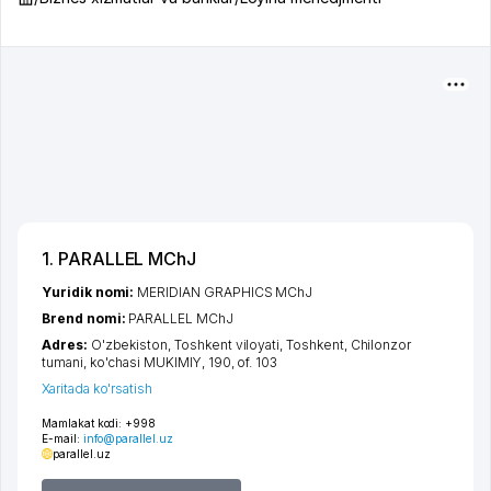
1. PARALLEL MChJ
Yuridik nomi:
MERIDIAN GRAPHICS MChJ
Brend nomi:
PARALLEL MChJ
Adres:
O'zbekiston,
Toshkent viloyati
,
Toshkent
,
Chilonzor
tumani
,
ko'chasi MUKIMIY
, 190, of. 103
Xaritada ko'rsatish
Mamlakat kodi:
+998
E-mail:
info@parallel.uz
parallel.uz