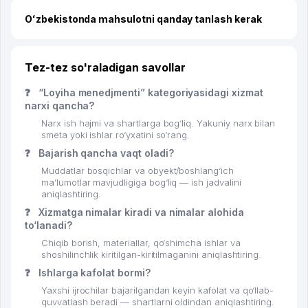
Oʻzbekistonda mahsulotni qanday tanlash kerak
Tez-tez so'raladigan savollar
❓
“Loyiha menedjmenti” kategoriyasidagi xizmat
narxi qancha?
Narx ish hajmi va shartlarga bog‘liq. Yakuniy narx bilan
smeta yoki ishlar ro‘yxatini so‘rang.
❓
Bajarish qancha vaqt oladi?
Muddatlar bosqichlar va obyekt/boshlang‘ich
ma’lumotlar mavjudligiga bog‘liq — ish jadvalini
aniqlashtiring.
❓
Xizmatga nimalar kiradi va nimalar alohida
to‘lanadi?
Chiqib borish, materiallar, qo‘shimcha ishlar va
shoshilinchlik kiritilgan-kiritilmaganini aniqlashtiring.
❓
Ishlarga kafolat bormi?
Yaxshi ijrochilar bajarilgandan keyin kafolat va qo‘llab-
quvvatlash beradi — shartlarni oldindan aniqlashtiring.