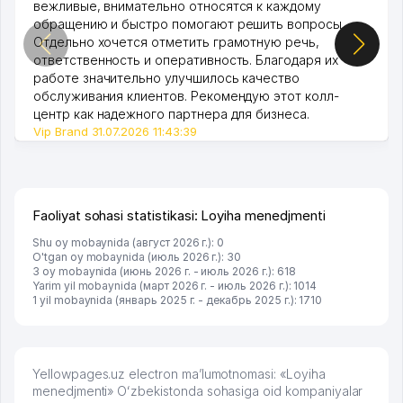
вежливые, внимательно относятся к каждому
обращению и быстро помогают решить вопросы.
Отдельно хочется отметить грамотную речь,
ответственность и оперативность. Благодаря их
работе значительно улучшилось качество
обслуживания клиентов. Рекомендую этот колл-
центр как надежного партнера для бизнеса.
Vip Brand 31.07.2026 11:43:39
Faoliyat sohasi statistikasi: Loyiha menedjmenti
Shu oy mobaynida (август 2026 г.): 0
O'tgan oy mobaynida (июль 2026 г.): 30
3 oy mobaynida (июнь 2026 г. - июль 2026 г.): 618
Yarim yil mobaynida (март 2026 г. - июль 2026 г.): 1014
1 yil mobaynida (январь 2025 г. - декабрь 2025 г.): 1710
Yellowpages.uz electron ma’lumotnomasi: «Loyiha
menedjmenti» Oʻzbekistonda sohasiga oid kompaniyalar