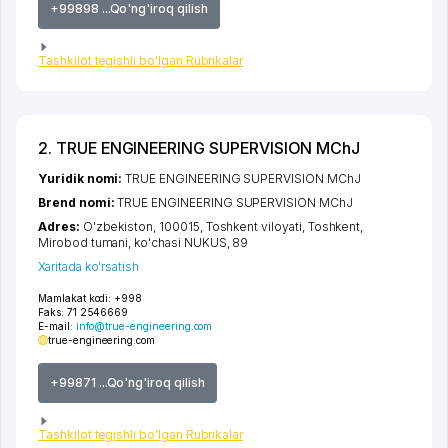
+99898 ...Qo'ng'iroq qilish
Tashkilot tegishli bo'lgan Rubrikalar
2. TRUE ENGINEERING SUPERVISION MChJ
Yuridik nomi:
TRUE ENGINEERING SUPERVISION MChJ
Brend nomi:
TRUE ENGINEERING SUPERVISION MChJ
Adres:
O'zbekiston, 100015,
Toshkent viloyati
,
Toshkent
,
Mirobod tumani
,
ko'chasi NUKUS
, 89
Xaritada ko'rsatish
Mamlakat kodi:
+998
Faks:
71 2546669
E-mail:
info@true-engineering.com
true-engineering.com
+99871 ...Qo'ng'iroq qilish
Tashkilot tegishli bo'lgan Rubrikalar