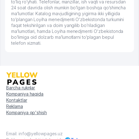
to’liq ro’yhati. Telefonlar, manzillar, ish vaqti va resursdan
24 soat davrida olish mumkin bo’lgan boshqa qo’shimcha
ma’lumotlar. Katalog mavjudligining yigirma ikki yilligida
to’plangan Loyiha menedjmenti Oʻzbekistonda turkumini
faqat tekshirilgan va doim yangilib bo’riladigan
ma’lumotlari, hamda Loyiha menedjmenti Oʻzbekistonda
bo’limiga oid dolzarb ma’lumotlarni to’plagan bepul
telefon xizmati.
Barcha ruknlar
Kompaniya haqida
Kontaktlar
Reklama
Kompaniya qo'shish
Email: info@yellowpages.uz