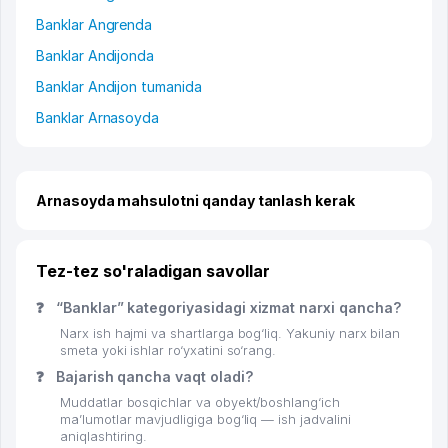
Banklar Angrenda
Banklar Andijonda
Banklar Andijon tumanida
Banklar Arnasoyda
Arnasoyda mahsulotni qanday tanlash kerak
Tez-tez so'raladigan savollar
❓
“Banklar” kategoriyasidagi xizmat narxi qancha?
Narx ish hajmi va shartlarga bog‘liq. Yakuniy narx bilan
smeta yoki ishlar ro‘yxatini so‘rang.
❓
Bajarish qancha vaqt oladi?
Muddatlar bosqichlar va obyekt/boshlang‘ich
ma’lumotlar mavjudligiga bog‘liq — ish jadvalini
aniqlashtiring.