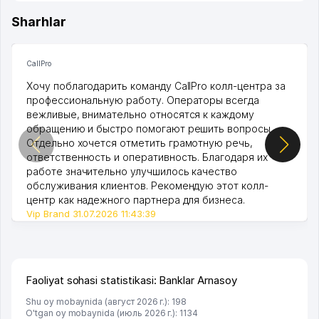
Sharhlar
CallPro
Хочу поблагодарить команду CallPro колл-центра за
профессиональную работу. Операторы всегда
вежливые, внимательно относятся к каждому
обращению и быстро помогают решить вопросы.
Отдельно хочется отметить грамотную речь,
ответственность и оперативность. Благодаря их
работе значительно улучшилось качество
обслуживания клиентов. Рекомендую этот колл-
центр как надежного партнера для бизнеса.
Vip Brand 31.07.2026 11:43:39
Faoliyat sohasi statistikasi: Banklar Arnasoy
Shu oy mobaynida (август 2026 г.): 198
O'tgan oy mobaynida (июль 2026 г.): 1134