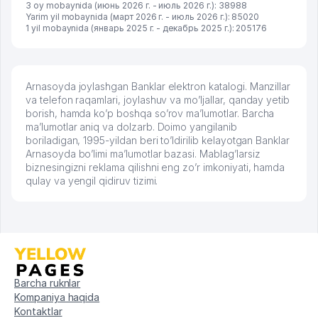
3 oy mobaynida (июнь 2026 г. - июль 2026 г.): 38988
Yarim yil mobaynida (март 2026 г. - июль 2026 г.): 85020
1 yil mobaynida (январь 2025 г. - декабрь 2025 г.): 205176
Arnasoyda joylashgan Banklar elektron katalogi. Manzillar
va telefon raqamlari, joylashuv va mo’ljallar, qanday yetib
borish, hamda ko’p boshqa so’rov ma’lumotlar. Barcha
ma’lumotlar aniq va dolzarb. Doimo yangilanib
boriladigan, 1995-yildan beri to’ldirilib kelayotgan Banklar
Arnasoyda bo’limi ma’lumotlar bazasi. Mablag’larsiz
biznesingizni reklama qilishni eng zo’r imkoniyati, hamda
qulay va yengil qidiruv tizimi.
Barcha ruknlar
Kompaniya haqida
Kontaktlar