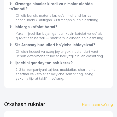
❓
Xizmatga nimalar kiradi va nimalar alohida
to‘lanadi?
Chiqib borish, materiallar, qo‘shimcha ishlar va
shoshilinchlik kiritilgan-kiritilmaganini aniqlashtiring.
❓
Ishlarga kafolat bormi?
Yaxshi ijrochilar bajarilgandan keyin kafolat va qo‘llab-
quvvatlash beradi — shartlarni oldindan aniqlashtiring.
❓
Siz Arnasoy hududlari bo‘yicha ishlaysizmi?
Chiqish hududi va uzoq joylar yoki nostandart vaqt
uchun qo‘shimcha to‘lovlar bor-yo‘qligini aniqlashtiring.
❓
Ijrochini qanday tanlash kerak?
2–3 ta kompaniyani tajriba, muddatlar, shartnoma
shartlari va kafolatlar bo‘yicha solishtiring, so‘ng
yakuniy tijorat taklifini so‘rang.
O‘xshash ruknlar
Hammasini ko'ring