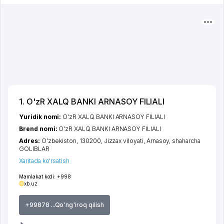
1. O'zR XALQ BANKI ARNASOY FILIALI
Yuridik nomi:
O'zR XALQ BANKI ARNASOY FILIALI
Brend nomi:
O'zR XALQ BANKI ARNASOY FILIALI
Adres:
O'zbekiston, 130200,
Jizzax viloyati
,
Arnasoy
,
shaharcha
GOLIBLAR
Xaritada ko'rsatish
Mamlakat kodi:
+998
xb.uz
+99878 ...Qo'ng'iroq qilish