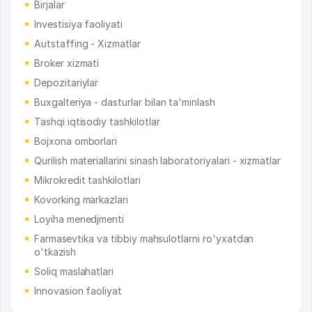
Birjalar
Investisiya faoliyati
Autstaffing - Xizmatlar
Broker xizmati
Depozitariylar
Buxgalteriya - dasturlar bilan ta'minlash
Tashqi iqtisodiy tashkilotlar
Bojxona omborlari
Qurilish materiallarini sinash laboratoriyalari - xizmatlar
Mikrokredit tashkilotlari
Kovorking markazlari
Loyiha menedjmenti
Farmasevtika va tibbiy mahsulotlarni ro'yxatdan
o'tkazish
Soliq maslahatlari
Innovasion faoliyat