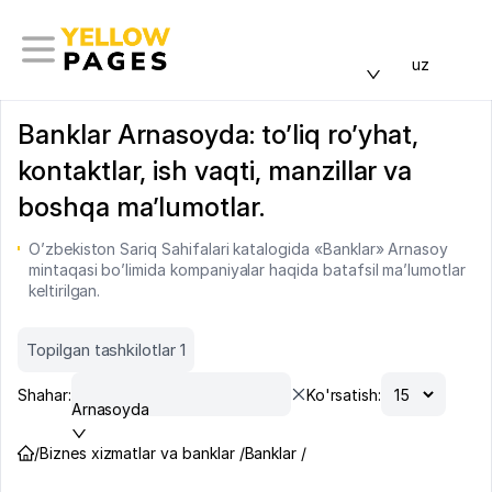
uz
Banklar Arnasoyda: to’liq ro’yhat,
kontaktlar, ish vaqti, manzillar va
boshqa ma’lumotlar.
O’zbekiston Sariq Sahifalari katalogida «Banklar» Arnasoy
mintaqasi bo’limida kompaniyalar haqida batafsil ma’lumotlar
keltirilgan.
Topilgan tashkilotlar 1
Shahar:
Ko'rsatish:
Arnasoyda
/
Biznes xizmatlar va banklar /
Banklar /