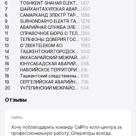
6
TOSHKENT SHAHAR ELEKTR TARMOQLARI KORXONASI АО
1417
7
ШАЙХАНТАХУРСКАЯ АВАРИЙНАЯ СЛУЖБА ЭЛЕКТРОСЕТИ
1407
8
САМАРКАНД ЭЛЕКТР ТАРМОКЛАРИ АО
1398
9
SURHONDARYO ELEKTR TARMOKLARI АО
1378
10
АВАРИЙНАЯ СЛУЖБА ЭЛЕКТРОСЕТИ ТАШКЕНТСКОГО РАЙОНА
1286
11
СПРАВОЧНОЕ БЮРО О ТЕЛЕФОНАХ ОРГАНИЗАЦИЙ г. ТАШКЕНТА
1263
12
ТЕЛЕФОНЫ ДОВЕРИЯ ГОСУДАРСТВЕННОГО ЦЕНТРА ТЕСТИРОВАНИЯ
1080
13
O'ZBEKTELEKOM АО
1065
14
ТАШКЕНТСКИЙ ГОРОДСКОЙ СУД ПО ГРАЖДАНСКИМ ДЕЛАМ
1002
15
ЯККАСАРАЙСКИЙ МЕЖРАЙОННЫЙ СУД ПО ГРАЖДАНСКИМ ДЕЛАМ
887
16
ЮНУСАБАДСКАЯ АВАРИЙНАЯ СЛУЖБА ЭЛЕКТРОСЕТИ
858
17
НАВОИЙСКОЕ ТЕРРИТОРИАЛЬНОЕ ПРЕДПРИЯТИЕ ЭЛЕКТРОСЕТИ АО
818
18
Ташкентский следственный изолятор
805
19
СЕРГЕЛИЙСКАЯ АВАРИЙНАЯ СЛУЖБА ЭЛЕКТРОСЕТИ
738
20
УЧТЕПИНСКИЙ МЕЖРАЙОННЫЙ СУД ПО ГРАЖДАНСКИМ ДЕЛАМ
634
Отзывы
CallPro
Хочу поблагодарить команду CallPro колл-центра за
профессиональную работу. Операторы всегда