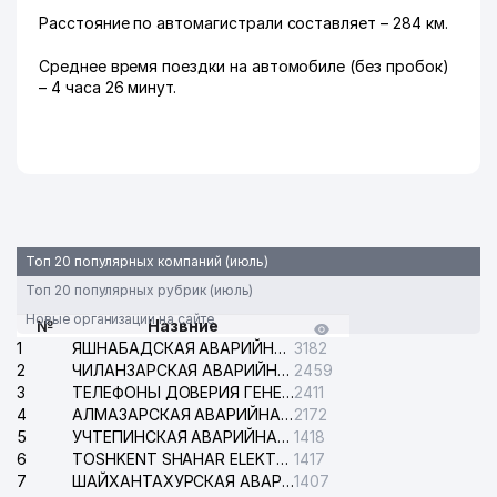
Расстояние по автомагистрали составляет – 284 км.
Среднее время поездки на автомобиле (без пробок)
– 4 часа 26 минут.
Топ 20 популярных компаний (июль)
Топ 20 популярных рубрик (июль)
Новые организации на сайте
№
Назвние
1
ЯШНАБАДСКАЯ АВАРИЙНАЯ СЛУЖБА ЭЛЕКТРОСЕТИ
3182
2
ЧИЛАНЗАРСКАЯ АВАРИЙНАЯ СЛУЖБА ЭЛЕКТРОСЕТИ
2459
3
ТЕЛЕФОНЫ ДОВЕРИЯ ГЕНЕРАЛЬНОЙ ПРОКУРАТУРЫ РЕСПУБЛИКИ УЗБЕКИСТАН
2411
4
АЛМАЗАРСКАЯ АВАРИЙНАЯ СЛУЖБА ЭЛЕКТРОСЕТИ
2172
5
УЧТЕПИНСКАЯ АВАРИЙНАЯ СЛУЖБА ЭЛЕКТРОСЕТИ
1418
6
TOSHKENT SHAHAR ELEKTR TARMOQLARI KORXONASI АО
1417
7
ШАЙХАНТАХУРСКАЯ АВАРИЙНАЯ СЛУЖБА ЭЛЕКТРОСЕТИ
1407