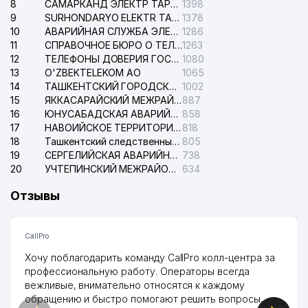
8
САМАРКАНД ЭЛЕКТР ТАРМОКЛАРИ АО
1398
9
SURHONDARYO ELEKTR TARMOKLARI АО
1378
10
АВАРИЙНАЯ СЛУЖБА ЭЛЕКТРОСЕТИ ТАШКЕНТСКОГО РАЙОНА
1286
11
СПРАВОЧНОЕ БЮРО О ТЕЛЕФОНАХ ОРГАНИЗАЦИЙ г. ТАШКЕНТА
1263
12
ТЕЛЕФОНЫ ДОВЕРИЯ ГОСУДАРСТВЕННОГО ЦЕНТРА ТЕСТИРОВАНИЯ
1080
13
O'ZBEKTELEKOM АО
1065
14
ТАШКЕНТСКИЙ ГОРОДСКОЙ СУД ПО ГРАЖДАНСКИМ ДЕЛАМ
1002
15
ЯККАСАРАЙСКИЙ МЕЖРАЙОННЫЙ СУД ПО ГРАЖДАНСКИМ ДЕЛАМ
887
16
ЮНУСАБАДСКАЯ АВАРИЙНАЯ СЛУЖБА ЭЛЕКТРОСЕТИ
858
17
НАВОИЙСКОЕ ТЕРРИТОРИАЛЬНОЕ ПРЕДПРИЯТИЕ ЭЛЕКТРОСЕТИ АО
818
18
Ташкентский следственный изолятор
805
19
СЕРГЕЛИЙСКАЯ АВАРИЙНАЯ СЛУЖБА ЭЛЕКТРОСЕТИ
738
20
УЧТЕПИНСКИЙ МЕЖРАЙОННЫЙ СУД ПО ГРАЖДАНСКИМ ДЕЛАМ
634
Отзывы
CallPro
Хочу поблагодарить команду CallPro колл-центра за
профессиональную работу. Операторы всегда
вежливые, внимательно относятся к каждому
обращению и быстро помогают решить вопросы.