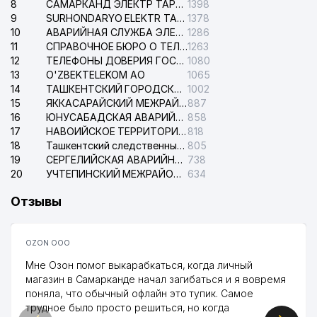
8
САМАРКАНД ЭЛЕКТР ТАРМОКЛАРИ АО
1398
9
SURHONDARYO ELEKTR TARMOKLARI АО
1378
10
АВАРИЙНАЯ СЛУЖБА ЭЛЕКТРОСЕТИ ТАШКЕНТСКОГО РАЙОНА
1286
11
СПРАВОЧНОЕ БЮРО О ТЕЛЕФОНАХ ОРГАНИЗАЦИЙ г. ТАШКЕНТА
1263
12
ТЕЛЕФОНЫ ДОВЕРИЯ ГОСУДАРСТВЕННОГО ЦЕНТРА ТЕСТИРОВАНИЯ
1080
13
O'ZBEKTELEKOM АО
1065
14
ТАШКЕНТСКИЙ ГОРОДСКОЙ СУД ПО ГРАЖДАНСКИМ ДЕЛАМ
1002
15
ЯККАСАРАЙСКИЙ МЕЖРАЙОННЫЙ СУД ПО ГРАЖДАНСКИМ ДЕЛАМ
887
16
ЮНУСАБАДСКАЯ АВАРИЙНАЯ СЛУЖБА ЭЛЕКТРОСЕТИ
858
17
НАВОИЙСКОЕ ТЕРРИТОРИАЛЬНОЕ ПРЕДПРИЯТИЕ ЭЛЕКТРОСЕТИ АО
818
18
Ташкентский следственный изолятор
805
19
СЕРГЕЛИЙСКАЯ АВАРИЙНАЯ СЛУЖБА ЭЛЕКТРОСЕТИ
738
20
УЧТЕПИНСКИЙ МЕЖРАЙОННЫЙ СУД ПО ГРАЖДАНСКИМ ДЕЛАМ
634
Отзывы
OZON ООО
Мне Озон помог выкарабкаться, когда личный
магазин в Самарканде начал загибаться и я вовремя
поняла, что обычный офлайн это тупик. Самое
трудное было просто решиться, но когда