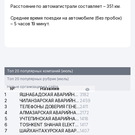
Расстояние по автомагистрали составляет – 351 км.
Среднее время поездки на автомобиле (без пробок)
– 5 часов 19 минут.
Топ 20 популярных компаний (июль)
Топ 20 популярных рубрик (июль)
Новые организации на сайте
№
Назвние
1
ЯШНАБАДСКАЯ АВАРИЙНАЯ СЛУЖБА ЭЛЕКТРОСЕТИ
3182
2
ЧИЛАНЗАРСКАЯ АВАРИЙНАЯ СЛУЖБА ЭЛЕКТРОСЕТИ
2459
3
ТЕЛЕФОНЫ ДОВЕРИЯ ГЕНЕРАЛЬНОЙ ПРОКУРАТУРЫ РЕСПУБЛИКИ УЗБЕКИСТАН
2411
4
АЛМАЗАРСКАЯ АВАРИЙНАЯ СЛУЖБА ЭЛЕКТРОСЕТИ
2172
5
УЧТЕПИНСКАЯ АВАРИЙНАЯ СЛУЖБА ЭЛЕКТРОСЕТИ
1418
6
TOSHKENT SHAHAR ELEKTR TARMOQLARI KORXONASI АО
1417
7
ШАЙХАНТАХУРСКАЯ АВАРИЙНАЯ СЛУЖБА ЭЛЕКТРОСЕТИ
1407