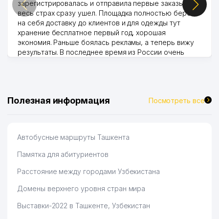
зарегистрировалась и отправила первые заказы,
весь страх сразу ушел. Площадка полностью берет
на себя доставку до клиентов и для одежды тут
хранение бесплатное первый год, хорошая
экономия. Раньше боялась рекламы, а теперь вижу
результаты. В последнее время из России очень
много заказывают, а вначале только по Узбекистану
брали, но вяло. Удалось раскрутиться, дальше
развиваюсь потихоньку😊
Hamida 03.08.2026 12:45:39
Полезная информация
Посмотреть все
Автобусные маршруты Ташкента
Памятка для абитуриентов
Расстояние между городами Узбекистана
Домены верхнего уровня стран мира
Выставки-2022 в Ташкенте, Узбекистан