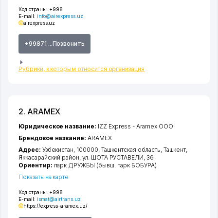
Код страны:
+998
E-mail:
info@airexpress.uz
airexpress.uz
+99871 ...Позвонить
Рубрики, к которым относится организация
2. ARAMEX
Юридическое название:
IZZ Express - Aramex ООО
Брендовое название:
ARAMEX
Адрес:
Узбекистан, 100000,
Ташкентская область
,
Ташкент
,
Яккасарайский район
,
ул. ШОТА РУСТАВЕЛИ
, 36
Ориентир:
парк ДРУЖБЫ (бывш. парк БОБУРА)
Показать на карте
Код страны:
+998
E-mail:
ismat@airtrans.uz
https://express-aramex.uz/