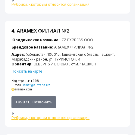
Рубрики, к которым относится организация
4. ARAMEX ФИЛИАЛ №2
Юридическое название:
IZZ EXPRESS ООО
Брендовое название:
ARAMEX ФИЛИАЛ №2
Адрес:
Узбекистан, 100015,
Ташкентская область
,
Ташкент
,
Мирабадский район
,
ул. ТУРКИСТОН
, 4
Ориентир:
СЕВЕРНЫЙ ВОКЗАЛ, ст.м. "ТАШКЕНТ
Показать на карте
Код страны:
+998
E-mail:
ismat@airtrans.uz
aramex.com
+99871 ...Позвонить
Рубрики, к которым относится организация