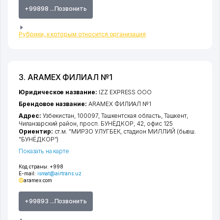
+99898 ...Позвонить
Рубрики, к которым относится организация
3. ARAMEX ФИЛИАЛ №1
Юридическое название:
IZZ EXPRESS ООО
Брендовое название:
ARAMEX ФИЛИАЛ №1
Адрес:
Узбекистан, 100097,
Ташкентская область
,
Ташкент
,
Чиланзарский район
,
просп. БУНЁДКОР
, 42, офис 125
Ориентир:
ст.м. "МИРЗО УЛУГБЕК, стадион МИЛЛИЙ (бывш.
"БУНЁДКОР")
Показать на карте
Код страны:
+998
E-mail:
ismat@airtrans.uz
aramex.com
+99893 ...Позвонить