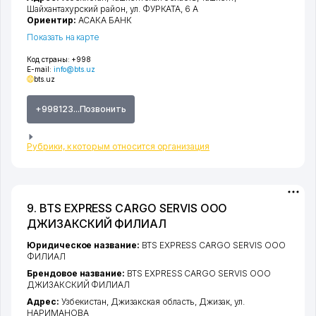
Шайхантахурский район
,
ул. ФУРКАТА
, 6 А
Ориентир:
АСАКА БАНК
Показать на карте
Код страны:
+998
E-mail:
info@bts.uz
bts.uz
+998123...Позвонить
Рубрики, к которым относится организация
9. BTS EXPRESS CARGO SERVIS ООО
ДЖИЗАКСКИЙ ФИЛИАЛ
Юридическое название:
BTS EXPRESS CARGO SERVIS ООО
ФИЛИАЛ
Брендовое название:
BTS EXPRESS CARGO SERVIS ООО
ДЖИЗАКСКИЙ ФИЛИАЛ
Адрес:
Узбекистан,
Джизакская область
,
Джизак
,
ул.
НАРИМАНОВА