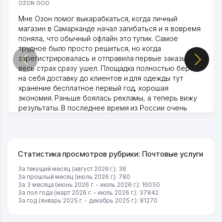
OZON ООО
Мне Озон помог выкарабкаться, когда личный
магазин в Самарканде начал загибаться и я вовремя
поняла, что обычный офлайн это тупик. Самое
трудное было просто решиться, но когда
зарегистрировалась и отправила первые заказы,
весь страх сразу ушел. Площадка полностью берет
на себя доставку до клиентов и для одежды тут
хранение бесплатное первый год, хорошая
экономия. Раньше боялась рекламы, а теперь вижу
результаты. В последнее время из России очень
много заказывают, а вначале только по Узбекистану
брали, но вяло. Удалось раскрутиться, дальше
развиваюсь потихоньку😊
Hamida 03.08.2026 12:45:39
Статистика просмотров рубрики: Почтовые услуги
За текущий месяц (август 2026 г.): 36
За прошлый месяц (июль 2026 г.): 780
За 3 месяца (июнь 2026 г. - июль 2026 г.): 16050
За пол года (март 2026 г. - июль 2026 г.): 37842
За год (январь 2025 г. - декабрь 2025 г.): 81270