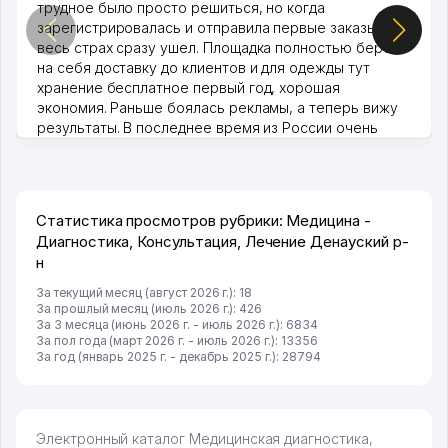
трудное было просто решиться, но когда
зарегистрировалась и отправила первые заказы,
весь страх сразу ушел. Площадка полностью берет
на себя доставку до клиентов и для одежды тут
хранение бесплатное первый год, хорошая
экономия. Раньше боялась рекламы, а теперь вижу
результаты. В последнее время из России очень
много заказывают, а вначале только по Узбекистану
брали, но вяло. Удалось раскрутиться, дальше
развиваюсь потихоньку😊
Hamida 03.08.2026 12:45:39
Статистика просмотров рубрики: Медицина -
Диагностика, Консультация, Лечение Денауский р-
н
За текущий месяц (август 2026 г.): 18
За прошлый месяц (июль 2026 г.): 426
За 3 месяца (июнь 2026 г. - июль 2026 г.): 6834
За пол года (март 2026 г. - июль 2026 г.): 13356
За год (январь 2025 г. - декабрь 2025 г.): 28794
Электронный каталог Медицинская диагностика,