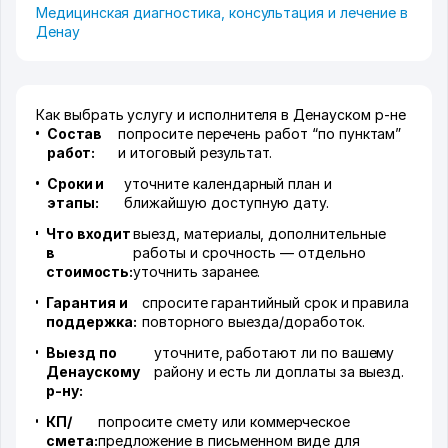
Медицинская диагностика, консультация и лечение в
Денау
Как выбрать услугу и исполнителя в Денауском р-не
Состав
попросите перечень работ “по пунктам”
работ:
и итоговый результат.
Сроки и
уточните календарный план и
этапы:
ближайшую доступную дату.
Что входит
выезд, материалы, дополнительные
в
работы и срочность — отдельно
стоимость:
уточнить заранее.
Гарантия и
спросите гарантийный срок и правила
поддержка:
повторного выезда/доработок.
Выезд по
уточните, работают ли по вашему
Денаускому
району и есть ли доплаты за выезд.
р-ну:
КП/
попросите смету или коммерческое
смета:
предложение в письменном виде для