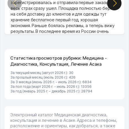
зарегистрировалась и отправила первые заказы,
весь страх сразу ушел. Площадка полностью берет
на себя доставку до клиентов и для одежды тут
хранение бесплатное первый год, хорошая
экономия. Раньше боялась рекламы, а теперь вижу
результаты. В последнее время из России очень
много заказывают, а вначале только по Узбекистану
брали, но вяло. Удалось раскрутиться, дальше
развиваюсь потихоньку😊
Hamida 03.08.2026 12:45:39
Статистика просмотров рубрики: Медицина -
Диагностика, Консультация, Лечение Асака
За текущий месяц (август 2026 г.): 30
За прошлый месяц (июль 2026 г.): 426
За 3 месяца (июнь 2026 г. - июль 2026 г.): 6834
За пол года (март 2026 г. - июль 2026 г.): 13356
За год (январь 2025 г. - декабрь 2025 г.): 28794
Электронный каталог Медицинская диагностика,
консультация и лечение в Асаке. Адреса и телефоны,
расположение и ориентиры, как добраться, а также