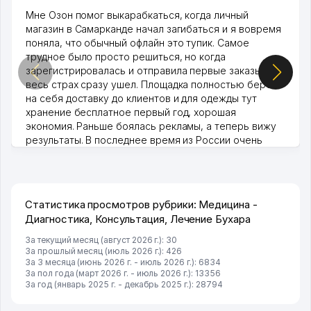
Мне Озон помог выкарабкаться, когда личный
магазин в Самарканде начал загибаться и я вовремя
поняла, что обычный офлайн это тупик. Самое
трудное было просто решиться, но когда
зарегистрировалась и отправила первые заказы,
весь страх сразу ушел. Площадка полностью берет
на себя доставку до клиентов и для одежды тут
хранение бесплатное первый год, хорошая
экономия. Раньше боялась рекламы, а теперь вижу
результаты. В последнее время из России очень
много заказывают, а вначале только по Узбекистану
брали, но вяло. Удалось раскрутиться, дальше
развиваюсь потихоньку😊
Hamida 03.08.2026 12:45:39
Статистика просмотров рубрики: Медицина -
Диагностика, Консультация, Лечение Бухара
За текущий месяц (август 2026 г.): 30
За прошлый месяц (июль 2026 г.): 426
За 3 месяца (июнь 2026 г. - июль 2026 г.): 6834
За пол года (март 2026 г. - июль 2026 г.): 13356
За год (январь 2025 г. - декабрь 2025 г.): 28794