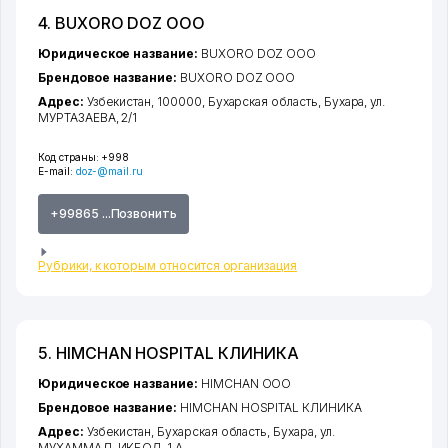
4. BUXОRО DOZ ООО
Юридическое название:
BUXОRО DOZ ООО
Брендовое название:
BUXОRО DOZ ООО
Адрес:
Узбекистан, 100000,
Бухарская область
,
Бухара
,
ул.
МУРТАЗАЕВА
, 2/1
Код страны:
+998
E-mail:
doz-@mail.ru
+99865 ...Позвонить
Рубрики, к которым относится организация
5. HIMCHAN HOSPITAL КЛИНИКА
Юридическое название:
HIMCHAN ООО
Брендовое название:
HIMCHAN HOSPITAL КЛИНИКА
Адрес:
Узбекистан,
Бухарская область
,
Бухара
,
ул.
МУХАММАД-ИКБОЛ
, 1 А