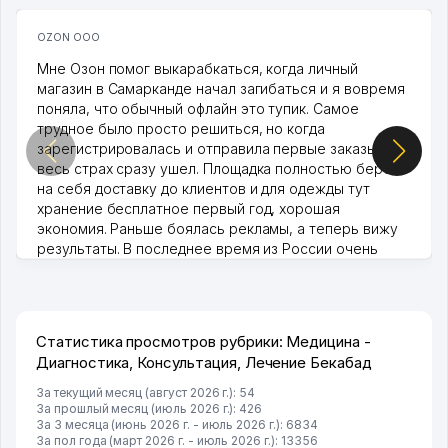
OZON ООО
Мне Озон помог выкарабкаться, когда личный
магазин в Самарканде начал загибаться и я вовремя
поняла, что обычный офлайн это тупик. Самое
трудное было просто решиться, но когда
зарегистрировалась и отправила первые заказы,
весь страх сразу ушел. Площадка полностью берет
на себя доставку до клиентов и для одежды тут
хранение бесплатное первый год, хорошая
экономия. Раньше боялась рекламы, а теперь вижу
результаты. В последнее время из России очень
много заказывают, а вначале только по Узбекистану
брали, но вяло. Удалось раскрутиться, дальше
развиваюсь потихоньку😊
Hamida 03.08.2026 12:45:39
Статистика просмотров рубрики: Медицина -
Диагностика, Консультация, Лечение Бекабад
За текущий месяц (август 2026 г.): 54
За прошлый месяц (июль 2026 г.): 426
За 3 месяца (июнь 2026 г. - июль 2026 г.): 6834
За пол года (март 2026 г. - июль 2026 г.): 13356