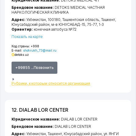
Юридическое название:
DETOKS MEDICAL ЧП
Брендовое название:
DETOKS MEDICAL ЧАСТНАЯ
НАРКОЛОГИЧЕСКАЯ КЛИНИКА
Адрес:
Узбекистан, 100180,
Ташкентская область
,
Ташкент
,
Юнусабадский район
,
м-в ЮНУСАБАД-15
, 75-77, 1-3
Ориентир:
конечная автобуса №72
Показать на карте
Код страны:
+998
E-mail:
shohrukh_73@mail.ru
detoks.uz
+99855 ...Позвонить
Рубрики, к которым относится организация
12. DIALAB LOR CENTER
Юридическое название:
DIALAB LOR CENTER
Брендовое название:
DIALAB LOR CENTER
Адрес:
Узбекистан,
Ташкент
,
Юнусабадский район
,
ул. ЯНГИ