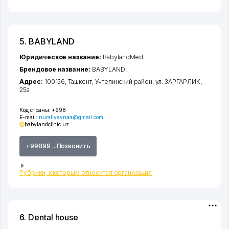
5. BABYLAND
Юридическое название:
BabylandMed
Брендовое название:
BABYLAND
Адрес:
100156,
Ташкент
,
Учтепинский район
,
ул. ЗАРГАРЛИК
,
25а
Код страны:
+998
E-mail:
nuraliyevnaa@gmail.com
babylandclinic.uz
+99899 ...Позвонить
Рубрики, к которым относится организация
6. Dental house