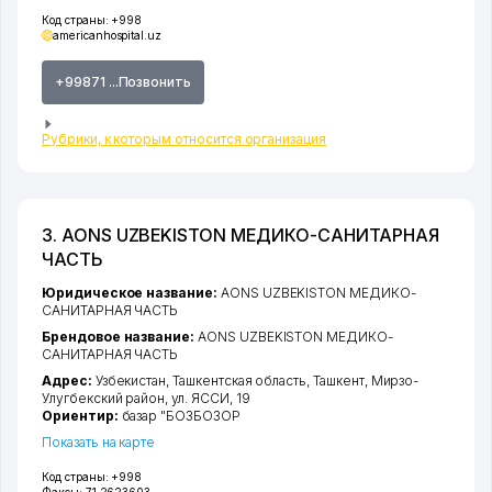
Код страны:
+998
americanhospital.uz
+99871 ...Позвонить
Рубрики, к которым относится организация
3. AONS UZBEKISTON МЕДИКО-САНИТАРНАЯ
ЧАСТЬ
Юридическое название:
AONS UZBEKISTON МЕДИКО-
САНИТАРНАЯ ЧАСТЬ
Брендовое название:
AONS UZBEKISTON МЕДИКО-
САНИТАРНАЯ ЧАСТЬ
Адрес:
Узбекистан,
Ташкентская область
,
Ташкент
,
Мирзо-
Улугбекский район
,
ул. ЯССИ
, 19
Ориентир:
базар "БОЗБОЗОР
Показать на карте
Код страны:
+998