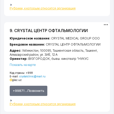
Рубрики, к которым относится организация
9. CRYSTAL ЦЕНТР ОФТАЛЬМОЛОГИИ
Юридическое название:
CRYSTAL MEDICAL GROUP ООО
Брендовое название:
CRYSTAL ЦЕНТР ОФТАЛЬМОЛОГИИ
Адрес:
Узбекистан, 100095,
Ташкентская область
,
Ташкент
,
Алмазарский район
,
ул. ЗИЁ
, 12 А
Ориентир:
ВУЗГОРОДОК, бывш. кинотеатр "НУКУС
Показать на карте
Код страны:
+998
E-mail:
crystalclinic@mail.ru
glaz.uz
+99871 ...Позвонить
Рубрики, к которым относится организация