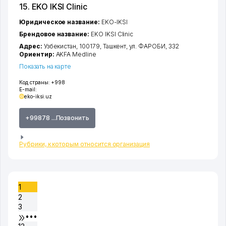
15. EKO IKSI Clinic
Юридическое название:
EKO-IKSI
Брендовое название:
EKO IKSI Clinic
Адрес:
Узбекистан, 100179,
Ташкент
,
ул. ФАРОБИ
, 332
Ориентир:
AKFA Medline
Показать на карте
Код страны:
+998
E-mail:
eko-iksi.uz
+99878 ...Позвонить
Рубрики, к которым относится организация
1
2
3
•••