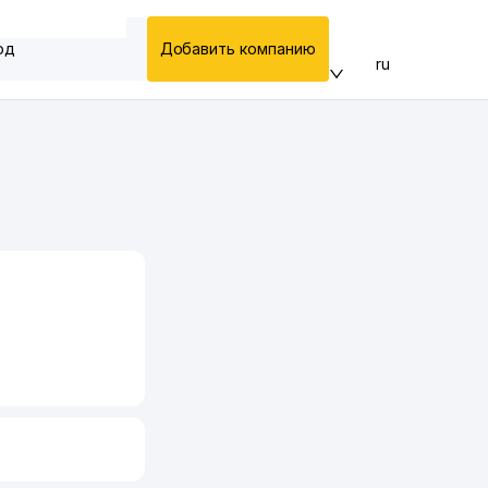
од
Добавить компанию
ru