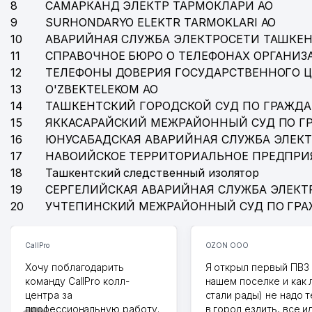
8
САМАРКАНД ЭЛЕКТР ТАРМОКЛАРИ АО
9
SURHONDARYO ELEKTR TARMOKLARI АО
10
АВАРИЙНАЯ СЛУЖБА ЭЛЕКТРОСЕТИ ТАШКЕН
11
СПРАВОЧНОЕ БЮРО О ТЕЛЕФОНАХ ОРГАНИЗА
12
ТЕЛЕФОНЫ ДОВЕРИЯ ГОСУДАРСТВЕННОГО 
13
O'ZBEKTELEKOM АО
14
ТАШКЕНТСКИЙ ГОРОДСКОЙ СУД ПО ГРАЖД
15
ЯККАСАРАЙСКИЙ МЕЖРАЙОННЫЙ СУД ПО Г
16
ЮНУСАБАДСКАЯ АВАРИЙНАЯ СЛУЖБА ЭЛЕК
17
НАВОИЙСКОЕ ТЕРРИТОРИАЛЬНОЕ ПРЕДПРИ
18
Ташкентский следственный изолятор
19
СЕРГЕЛИЙСКАЯ АВАРИЙНАЯ СЛУЖБА ЭЛЕКТ
20
УЧТЕПИНСКИЙ МЕЖРАЙОННЫЙ СУД ПО ГР
CallPro
OZON ООО
Хочу поблагодарить
Я открыл первый ПВЗ 
команду CallPro колл-
нашем поселке и как
центра за
стали рады) не надо 
профессиональную работу.
в город ездить, все и