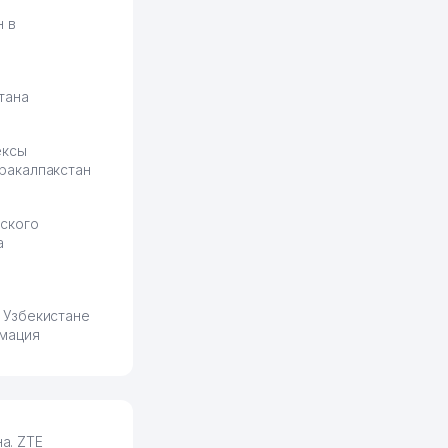
н в
тана
ексы
ракалпакстан
ского
а
 Узбекистане
мация
а. ZTE