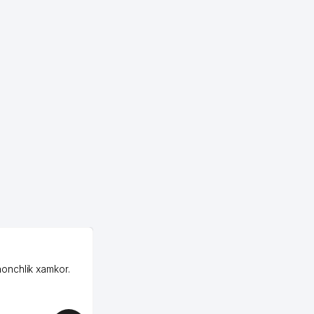
OZON ООО
honchlik xamkor.
Зашел на Озон в
Узбекистане почти
случайно, когда коллега
показал свой кабинет и