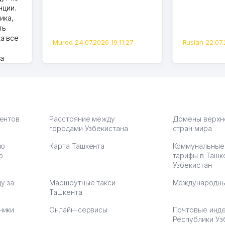
нции.
ика,
ть
а все
Murod 24.07.2026 19:11:27
Ruslan 22.07.
на
моем
оется,
карте
а что
З.
иентов
Расстояние между
Домены верхн
городами Узбекистана
стран мира
по
Карта Ташкента
Коммунальные
:37
ю
тарифы в Ташк
Узбекистан
у за
Маршрутные такси
Международны
Ташкента
ники
Онлайн-сервисы
Почтовые инд
Республики Уз