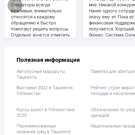
Операторы всегда
мне. Никакой конкуре
вежливые, внимательно
Нанял одного сотрудн
относятся к каждому
плачу ему зп. Пока ес
обращению и быстро
финансовая поддержк
помогают решить вопросы.
получается. Хороший
Отдельно хочется отметить
бизнес. Система Озо
грамотную речь,
сама делает отчеты.
ответственность и
Другой конкурент в 
оперативность. Благодаря
поселке вряд ли откр
их работе значительно
потому что видно на 
Полезная информация
улучшилось качество
Озона для Узбекистан
обслуживания клиентов.
тут у нас уже есть ПВ
Автобусные маршруты
Памятка для абитур
Рекомендую этот колл-
Ташкента
Выгодное дело и
центр как надежного
спокойное.
Выставки-2022 в Ташкенте,
Рейтинг стран мира 
партнера для бизнеса.
Марат 27.07.2026 08:00
Узбекистан
площади и населени
Vip Brand 31.07.2026 11:43:39
Курсы валют в Узбекистане
Обозначения по уход
2020
одеждой
Переименованные
Национальные празд
названия улиц в Ташкенте