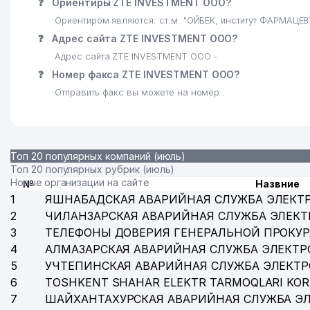
❓
Ориентиры ZTE INVESTMENT ООО?
Ориентиром являются: ст.м. "ОЙБЕК, институт ФАРМАЦ
❓
Адрес сайта ZTE INVESTMENT ООО?
Адрес сайта ZTE INVESTMENT ООО -
❓
Номер факса ZTE INVESTMENT ООО?
Отправить факс вы можете на номер .
Топ 20 популярных компаний (июль)
Топ 20 популярных рубрик (июль)
Новые организации на сайте
№
Назвние
1
ЯШНАБАДСКАЯ АВАРИЙНАЯ СЛУЖБА ЭЛЕКТ
2
ЧИЛАНЗАРСКАЯ АВАРИЙНАЯ СЛУЖБА ЭЛЕКТ
3
ТЕЛЕФОНЫ ДОВЕРИЯ ГЕНЕРАЛЬНОЙ ПРОКУР
4
АЛМАЗАРСКАЯ АВАРИЙНАЯ СЛУЖБА ЭЛЕКТР
5
УЧТЕПИНСКАЯ АВАРИЙНАЯ СЛУЖБА ЭЛЕКТ
6
TOSHKENT SHAHAR ELEKTR TARMOQLARI KOR
7
ШАЙХАНТАХУРСКАЯ АВАРИЙНАЯ СЛУЖБА Э