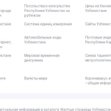
Посольства и консульства
Цены на бензи
города
Республики Узбекистан за
Узбекистане
н
рубежом
истане
Система единиц измерения
Сайты Узбекис
Автомобильные коды
Почтовые инд
тернет,
Узбекистана
Республики Ка
ан
истане
Мировая временная
Схема ташкент
диаграмма
метрополитен
енте
Валюты мира
Коронавирус в
– общая инфор
актуальная информация в каталоге Желтые страницы Узбекистан