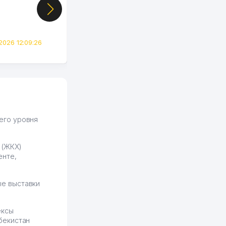
цифры, так что я буквально
сразу загорелся этой
идеей. Регистрация заняла
всего вечер, а договор там
2026 12:09:26
вполне понятный и нет этих
всяких замудреных
юридических
формулировок. Первое
время сильно тупил с
продвижением, но в итоге
разобрался. Озон как раз
получает свои 50 кликов на
его уровня
обучение и цена потом
держится ровно около
 (ЖКХ)
ставки. Работать на
енте,
площадке нравится, здесь
рынок сбыта шире и заказы
идут стабильно.
е выставки
Урад 21.07.2026 08:47:51
ексы
бекистан