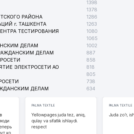
1398
1378
ТСКОГО РАЙОНА
1286
ЦИЙ г. ТАШКЕНТА
1263
ЦЕНТРА ТЕСТИРОВАНИЯ
1080
1065
АНСКИМ ДЕЛАМ
1002
РАЖДАНСКИМ ДЕЛАМ
887
ТРОСЕТИ
858
ЯТИЕ ЭЛЕКТРОСЕТИ АО
818
805
РОСЕТИ
738
АЖДАНСКИМ ДЕЛАМ
634
PALMA TEXTILE
PALMA TEXTILE
в
Yellowpages juda tez, aniq,
Juda zo’r, is
 люди
qulay va sifatlik ishlaydi.
теперь
respect
дут ко