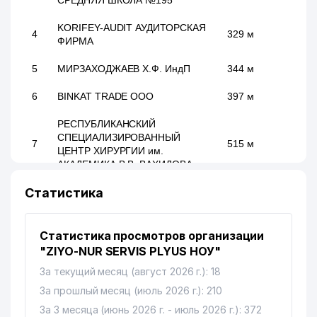
СРЕДНЯЯ ШКОЛА №195
KORIFEY-AUDIT АУДИТОРСКАЯ
4
329 м
ФИРМА
5
МИРЗАХОДЖАЕВ Х.Ф. ИндП
344 м
6
BINKAT TRADE ООО
397 м
РЕСПУБЛИКАНСКИЙ
СПЕЦИАЛИЗИРОВАННЫЙ
7
515 м
ЦЕНТР ХИРУРГИИ им.
АКАДЕМИКА В.В. ВАХИДОВА
Статистика
ХОКИМИЯТ ЧИЛАНЗАРСКОГО
8
578 м
РАЙОНА
DAROMAD MUNIRA FAYZ
Статистика просмотров организации
9
613 м
TEXTILE ООО
"ZIYO-NUR SERVIS PLYUS НОУ"
За текущий месяц (август 2026 г.): 18
10
BILIMINTERTRANS ООО
901 м
За прошлый месяц (июль 2026 г.): 210
11
ХОРЕЗМ ШАКАР ООО
904 м
За 3 месяца (июнь 2026 г. - июль 2026 г.): 372