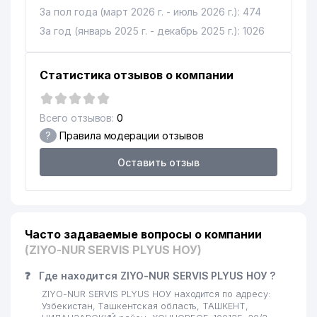
За пол года (март 2026 г. - июль 2026 г.): 474
AIRCUZ АССОЦИАЦИЯ
МЕЖДУНАРОДНЫХ
За год (январь 2025 г. - декабрь 2025 г.): 1026
12
939 м
АВТОМОБИЛЬНЫХ
ПЕРЕВОЗЧИКОВ УЗБЕКИСТАНА
Статистика отзывов о компании
ТАШКЕНТСКИЙ КИСЛОРОДНЫЙ
13
940 м
ЗАВОД ГП
Всего отзывов:
0
14
ASTER IT SERVICE ООО
941 м
?
Правила модерации отзывов
15
GAZON AVANGARD ООО
953 м
Оставить отзыв
O'ZSANOATQURILISHBANK АКБ
16
974 м
ЧИЛАНЗАРСКИЙ ФИЛИАЛ
17
ENERGOREMONT ПП
974 м
Часто задаваемые вопросы о компании
(ZIYO-NUR SERVIS PLYUS НОУ)
❓
Где находится ZIYO-NUR SERVIS PLYUS НОУ ?
ZIYO-NUR SERVIS PLYUS НОУ находится по адресу:
Узбекистан, Ташкентская область, ТАШКЕНТ,