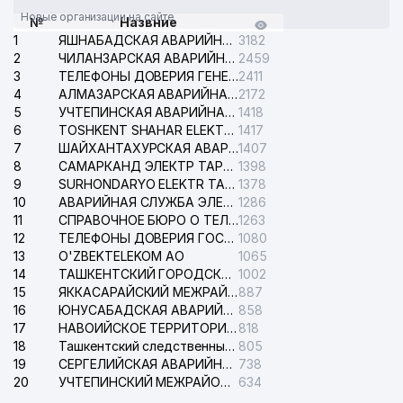
Новые организации на сайте
№
Назвние
1
ЯШНАБАДСКАЯ АВАРИЙНАЯ СЛУЖБА ЭЛЕКТРОСЕТИ
3182
2
ЧИЛАНЗАРСКАЯ АВАРИЙНАЯ СЛУЖБА ЭЛЕКТРОСЕТИ
2459
3
ТЕЛЕФОНЫ ДОВЕРИЯ ГЕНЕРАЛЬНОЙ ПРОКУРАТУРЫ РЕСПУБЛИКИ УЗБЕКИСТАН
2411
4
АЛМАЗАРСКАЯ АВАРИЙНАЯ СЛУЖБА ЭЛЕКТРОСЕТИ
2172
5
УЧТЕПИНСКАЯ АВАРИЙНАЯ СЛУЖБА ЭЛЕКТРОСЕТИ
1418
6
TOSHKENT SHAHAR ELEKTR TARMOQLARI KORXONASI АО
1417
7
ШАЙХАНТАХУРСКАЯ АВАРИЙНАЯ СЛУЖБА ЭЛЕКТРОСЕТИ
1407
8
САМАРКАНД ЭЛЕКТР ТАРМОКЛАРИ АО
1398
9
SURHONDARYO ELEKTR TARMOKLARI АО
1378
10
АВАРИЙНАЯ СЛУЖБА ЭЛЕКТРОСЕТИ ТАШКЕНТСКОГО РАЙОНА
1286
11
СПРАВОЧНОЕ БЮРО О ТЕЛЕФОНАХ ОРГАНИЗАЦИЙ г. ТАШКЕНТА
1263
12
ТЕЛЕФОНЫ ДОВЕРИЯ ГОСУДАРСТВЕННОГО ЦЕНТРА ТЕСТИРОВАНИЯ
1080
13
O'ZBEKTELEKOM АО
1065
14
ТАШКЕНТСКИЙ ГОРОДСКОЙ СУД ПО ГРАЖДАНСКИМ ДЕЛАМ
1002
15
ЯККАСАРАЙСКИЙ МЕЖРАЙОННЫЙ СУД ПО ГРАЖДАНСКИМ ДЕЛАМ
887
16
ЮНУСАБАДСКАЯ АВАРИЙНАЯ СЛУЖБА ЭЛЕКТРОСЕТИ
858
17
НАВОИЙСКОЕ ТЕРРИТОРИАЛЬНОЕ ПРЕДПРИЯТИЕ ЭЛЕКТРОСЕТИ АО
818
18
Ташкентский следственный изолятор
805
19
СЕРГЕЛИЙСКАЯ АВАРИЙНАЯ СЛУЖБА ЭЛЕКТРОСЕТИ
738
20
УЧТЕПИНСКИЙ МЕЖРАЙОННЫЙ СУД ПО ГРАЖДАНСКИМ ДЕЛАМ
634