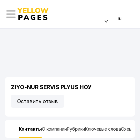
ru
ZIYO-NUR SERVIS PLYUS НОУ
Оставить отзыв
Контакты
О компании
Рубрики
Ключевые слова
Схема п