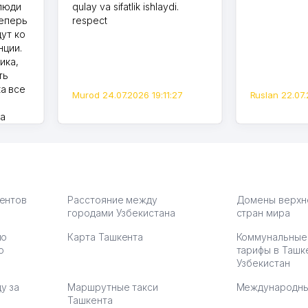
 люди
qulay va sifatlik ishlaydi.
теперь
respect
дут ко
нции.
ика,
ть
а все
Murod 24.07.2026 19:11:27
Ruslan 22.07.
на
моем
оется,
карте
а что
З.
иентов
Расстояние между
Домены верхн
городами Узбекистана
стран мира
по
Карта Ташкента
Коммунальные
:37
ю
тарифы в Ташк
Узбекистан
у за
Маршрутные такси
Международны
Ташкента