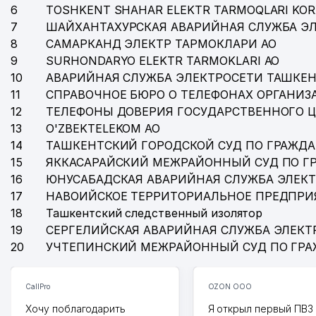
6
TOSHKENT SHAHAR ELEKTR TARMOQLARI KOR
7
ШАЙХАНТАХУРСКАЯ АВАРИЙНАЯ СЛУЖБА Э
8
САМАРКАНД ЭЛЕКТР ТАРМОКЛАРИ АО
9
SURHONDARYO ELEKTR TARMOKLARI АО
10
АВАРИЙНАЯ СЛУЖБА ЭЛЕКТРОСЕТИ ТАШКЕН
11
СПРАВОЧНОЕ БЮРО О ТЕЛЕФОНАХ ОРГАНИЗА
12
ТЕЛЕФОНЫ ДОВЕРИЯ ГОСУДАРСТВЕННОГО 
13
O'ZBEKTELEKOM АО
14
ТАШКЕНТСКИЙ ГОРОДСКОЙ СУД ПО ГРАЖД
15
ЯККАСАРАЙСКИЙ МЕЖРАЙОННЫЙ СУД ПО Г
16
ЮНУСАБАДСКАЯ АВАРИЙНАЯ СЛУЖБА ЭЛЕК
17
НАВОИЙСКОЕ ТЕРРИТОРИАЛЬНОЕ ПРЕДПРИ
18
Ташкентский следственный изолятор
19
СЕРГЕЛИЙСКАЯ АВАРИЙНАЯ СЛУЖБА ЭЛЕКТ
20
УЧТЕПИНСКИЙ МЕЖРАЙОННЫЙ СУД ПО ГР
CallPro
OZON ООО
Хочу поблагодарить
Я открыл первый ПВЗ 