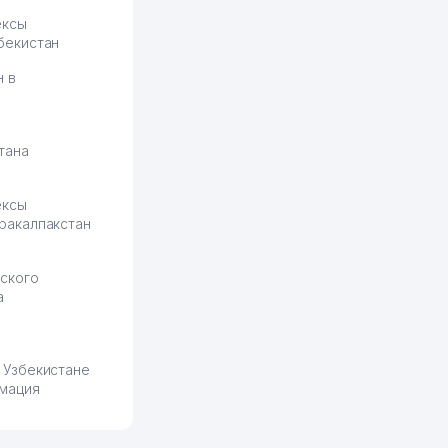
ексы
бекистан
н в
тана
ексы
ракалпакстан
ского
а
 Узбекистане
мация