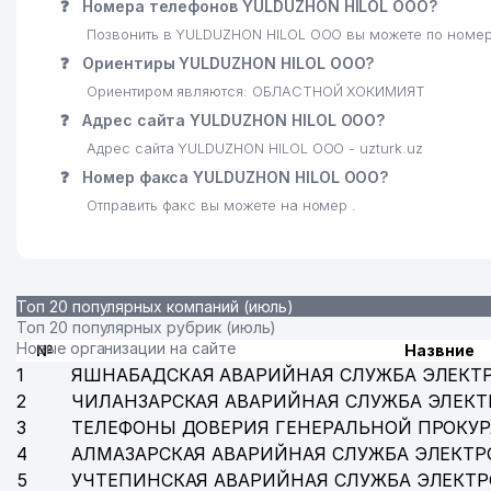
❓
Номера телефонов YULDUZHON HILOL ООО?
Позвонить в YULDUZHON HILOL ООО вы можете по номер
❓
Ориентиры YULDUZHON HILOL ООО?
Ориентиром являются: ОБЛАСТНОЙ ХОКИМИЯТ
❓
Адрес сайта YULDUZHON HILOL ООО?
Адрес сайта YULDUZHON HILOL ООО - uzturk.uz
❓
Номер факса YULDUZHON HILOL ООО?
Отправить факс вы можете на номер .
Топ 20 популярных компаний (июль)
Топ 20 популярных рубрик (июль)
Новые организации на сайте
№
Назвние
1
ЯШНАБАДСКАЯ АВАРИЙНАЯ СЛУЖБА ЭЛЕКТ
2
ЧИЛАНЗАРСКАЯ АВАРИЙНАЯ СЛУЖБА ЭЛЕКТ
3
ТЕЛЕФОНЫ ДОВЕРИЯ ГЕНЕРАЛЬНОЙ ПРОКУР
4
АЛМАЗАРСКАЯ АВАРИЙНАЯ СЛУЖБА ЭЛЕКТР
5
УЧТЕПИНСКАЯ АВАРИЙНАЯ СЛУЖБА ЭЛЕКТ