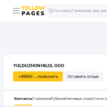
YULDUZHON HILOL ООО
+99893 ... позвонить
Оставить отзыв
Контакты
О компании
Рубрики
Ключевые слова
Статист