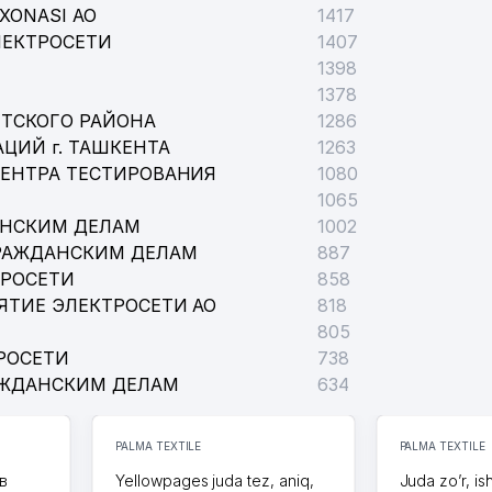
XONASI АО
1417
ЛЕКТРОСЕТИ
1407
1398
1378
ТСКОГО РАЙОНА
1286
ЦИЙ г. ТАШКЕНТА
1263
ЦЕНТРА ТЕСТИРОВАНИЯ
1080
1065
АНСКИМ ДЕЛАМ
1002
РАЖДАНСКИМ ДЕЛАМ
887
ТРОСЕТИ
858
ЯТИЕ ЭЛЕКТРОСЕТИ АО
818
805
РОСЕТИ
738
АЖДАНСКИМ ДЕЛАМ
634
PALMA TEXTILE
PALMA TEXTILE
в
Yellowpages juda tez, aniq,
Juda zo’r, is