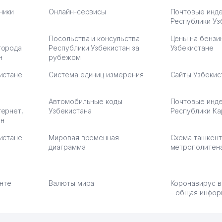
ники
Онлайн-сервисы
Почтовые инд
Республики Уз
Посольства и консульства
Цены на бензи
города
Республики Узбекистан за
Узбекистане
н
рубежом
истане
Система единиц измерения
Сайты Узбекис
Автомобильные коды
Почтовые инд
тернет,
Узбекистана
Республики Ка
ан
истане
Мировая временная
Схема ташкент
диаграмма
метрополитен
енте
Валюты мира
Коронавирус в
– общая инфор