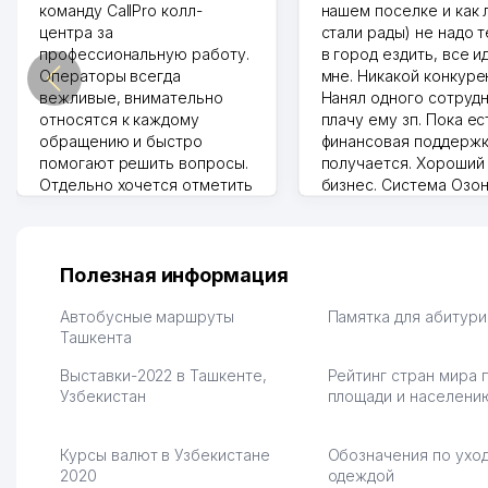
команду CallPro колл-
нашем поселке и как
центра за
стали рады) не надо 
профессиональную работу.
в город ездить, все и
Операторы всегда
мне. Никакой конкуре
вежливые, внимательно
Нанял одного сотрудн
относятся к каждому
плачу ему зп. Пока ес
обращению и быстро
финансовая поддержк
помогают решить вопросы.
получается. Хороший
Отдельно хочется отметить
бизнес. Система Озо
грамотную речь,
сама делает отчеты.
ответственность и
Другой конкурент в 
оперативность. Благодаря
поселке вряд ли откр
их работе значительно
потому что видно на 
Полезная информация
улучшилось качество
Озона для Узбекистан
обслуживания клиентов.
тут у нас уже есть ПВ
Автобусные маршруты
Памятка для абитур
Рекомендую этот колл-
Ташкента
Выгодное дело и
центр как надежного
спокойное.
Выставки-2022 в Ташкенте,
Рейтинг стран мира 
партнера для бизнеса.
Марат 27.07.2026 08:00
Узбекистан
площади и населени
Vip Brand 31.07.2026 11:43:39
Курсы валют в Узбекистане
Обозначения по уход
2020
одеждой