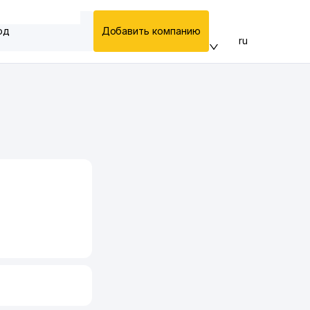
од
Добавить компанию
ru