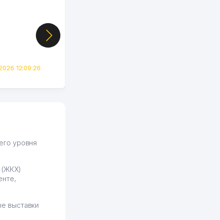
Узбекистане почти
случайно, когда коллега
показал свой кабинет и
цифры, так что я буквально
сразу загорелся этой
идеей. Регистрация заняла
всего вечер, а договор там
2026 12:09:26
вполне понятный и нет этих
всяких замудреных
юридических
формулировок. Первое
время сильно тупил с
продвижением, но в итоге
разобрался. Озон как раз
получает свои 50 кликов на
его уровня
обучение и цена потом
держится ровно около
 (ЖКХ)
ставки. Работать на
енте,
площадке нравится, здесь
рынок сбыта шире и заказы
идут стабильно.
е выставки
Урад 21.07.2026 08:47:51