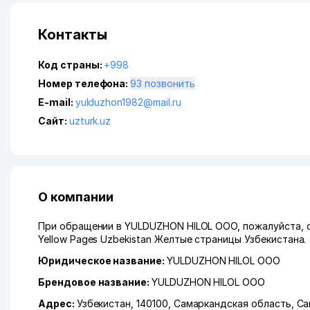
Контакты
Код страны:
+998
Номер телефона:
93 позвонить
E-mail:
yulduzhon1982@mail.ru
Сайт:
uzturk.uz
О компании
При обращении в YULDUZHON HILOL ООО, пожалуйста, с
Yellow Pages Uzbekistan Желтые страницы Узбекистана.
Юридическое название:
YULDUZHON HILOL ООО
Брендовое название:
YULDUZHON HILOL ООО
Адрес:
Узбекистан, 140100,
Самаркандская область
,
Са