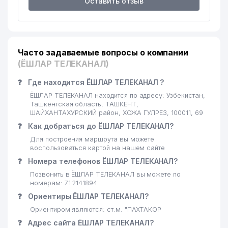
Оставить отзыв
РЕСПУБЛИКИ УЗБЕКИСТАН
18
DESIGN GROUP COLIBRI ООО
473 м
19
НИИ МИКРОБИОЛОГИИ АН РУз
517 м
Часто задаваемые вопросы о компании
АГЕНТСТВО ПО
(ЁШЛАР ТЕЛЕКАНАЛ)
РЕГУЛИРОВАНИЮ
20
АЛКОГОЛЬНОГО И ТАБАЧНОГО
528 м
❓
Где находится ЁШЛАР ТЕЛЕКАНАЛ ?
РЫНКА И РАЗВИТИЮ
ЁШЛАР ТЕЛЕКАНАЛ находится по адресу: Узбекистан,
ВИНОДЕЛИЯ
Ташкентская область, ТАШКЕНТ,
ШАЙХАНТАХУРСКИЙ район, ХОЖА ГУЛРЕЗ, 100011, 69
21
O'ZBEKTELEKOM АО
533 м
❓
Как добраться до ЁШЛАР ТЕЛЕКАНАЛ?
Для построения маршрута вы можете
МИНИСТЕРСТВО
воспользоваться картой на нашем сайте
22
СТРОИТЕЛЬСТВА РЕСПУБЛИКИ
550 м
УЗБЕКИСТАН
❓
Номера телефонов ЁШЛАР ТЕЛЕКАНАЛ?
Позвонить в ЁШЛАР ТЕЛЕКАНАЛ вы можете по
ГОСУДАРСТВЕННАЯ
номерам: 71 2141894
23
КОНСЕРВАТОРИЯ
578 м
❓
Ориентиры ЁШЛАР ТЕЛЕКАНАЛ?
УЗБЕКИСТАНА (ГКУз)
Ориентиром являются: ст.м. "ПАХТАКОР
ГОСУДАРСТВЕННЫЙ ТЕАТР
❓
24
Адрес сайта ЁШЛАР ТЕЛЕКАНАЛ?
619 м
ЮНОГО ЗРИТЕЛЯ