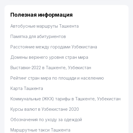
Узбекистану брали, но вяло. Удалось раскрутиться,
дальше развиваюсь потихоньку😊
Полезная информация
Hamida 03.08.2026 12:45:39
Автобусные маршруты Ташкента
Памятка для абитуриентов
Расстояние между городами Узбекистана
Домены верхнего уровня стран мира
Выставки-2022 в Ташкенте, Узбекистан
Рейтинг стран мира по площади и населению
Карта Ташкента
Коммунальные (ЖКХ) тарифы в Ташкенте, Узбекистан
Курсы валют в Узбекистане 2020
Обозначения по уходу за одеждой
Маршрутные такси Ташкента