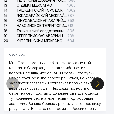
12
ТЕЛЕФОНЫ ДОВЕРИЯ ГОСУДАРСТВЕННОГО ЦЕНТРА ТЕСТИРОВАНИЯ
1080
34
721 м
ЖУРНАЛИСТОВ УЗБЕКИСТАНА
13
O'ZBEKTELEKOM АО
1065
14
ТАШКЕНТСКИЙ ГОРОДСКОЙ СУД ПО ГРАЖДАНСКИМ ДЕЛАМ
1002
35
ELEGANT TUR LYUKS ООО
751 м
15
ЯККАСАРАЙСКИЙ МЕЖРАЙОННЫЙ СУД ПО ГРАЖДАНСКИМ ДЕЛАМ
887
16
ЮНУСАБАДСКАЯ АВАРИЙНАЯ СЛУЖБА ЭЛЕКТРОСЕТИ
858
36
GULSHAN STOM ЧП
806 м
17
НАВОИЙСКОЕ ТЕРРИТОРИАЛЬНОЕ ПРЕДПРИЯТИЕ ЭЛЕКТРОСЕТИ АО
818
18
Ташкентский следственный изолятор
805
37
URAMA KULCHA ООО
880 м
19
СЕРГЕЛИЙСКАЯ АВАРИЙНАЯ СЛУЖБА ЭЛЕКТРОСЕТИ
738
20
УЧТЕПИНСКИЙ МЕЖРАЙОННЫЙ СУД ПО ГРАЖДАНСКИМ ДЕЛАМ
634
GLOBAL EDUCATION
38
941 м
ENTERPRISE НОУ
OZON ООО
АКАДЕМИЧЕСКИЙ ЛИЦЕЙ ПРИ
Мне Озон помог выкарабкаться, когда личный
ТАШКЕНТСКОМ
магазин в Самарканде начал загибаться и я
39
ГОСУДАРСТВЕННОМ
970 м
вовремя поняла, что обычный офлайн это тупик.
ЮРИДИЧЕСКОМ
Самое трудное было просто решиться, но когда
УНИВЕРСИТЕТЕ (ТашГЮИ)
зарегистрировалась и отправила первые заказы,
весь страх сразу ушел. Площадка полностью
КАФОЛАТ АО СТРАХОВАЯ
40
КОМПАНИЯ ТАШКЕНТСКИЙ
985 м
берет на себя доставку до клиентов и для одежды
ГОРОДСКОЙ ФИЛИАЛ ФИЛИАЛ
тут хранение бесплатное первый год, хорошая
экономия. Раньше боялась рекламы, а теперь вижу
ДИРЕКЦИЯ ПО ЭКСПЛУАТАЦИИ
результаты. В последнее время из России очень
41
997 м
ЗДАНИЯ РО УЗБЕКГОСЦИРКА
много заказывают, а вначале только по