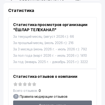
9
GIDROMAXSUSQURILISH АО
371 м
Статистика
10
ANKA ООО ИИ
375 м
11
INOVA SOLUTION ООО
384 м
Статистика просмотров организации
АКАДЕМИЧЕСКИЙ ЛИЦЕЙ
"ЁШЛАР ТЕЛЕКАНАЛ"
МЕЖДУНАРОДНОЙ
12
425 м
За текущий месяц (август 2026 г.): 66
ИСЛАМСКОЙ АКАДЕМИИ
УЗБЕКИСТАНА
За прошлый месяц (июль 2026 г.): 216
За 3 месяца (июнь 2026 г. - июль 2026 г.): 792
13
BURGAZSTROYSERVIS ООО
428 м
За пол года (март 2026 г. - июль 2026 г.): 1410
ХОКИМИЯТ
За год (январь 2025 г. - декабрь 2025 г.): 3222
14
456 м
ШАЙХАНТАХУРСКОГО РАЙОНА
OZIQOVQATSANOATLOYIHA
Статистика отзывов о компании
15
462 м
ООО
16
DORI-DARMON HCP ООО
468 м
Всего отзывов:
0
?
Правила модерации отзывов
МИНИСТЕРСТВО
17
ЗДРАВООХРАНЕНИЯ
470 м