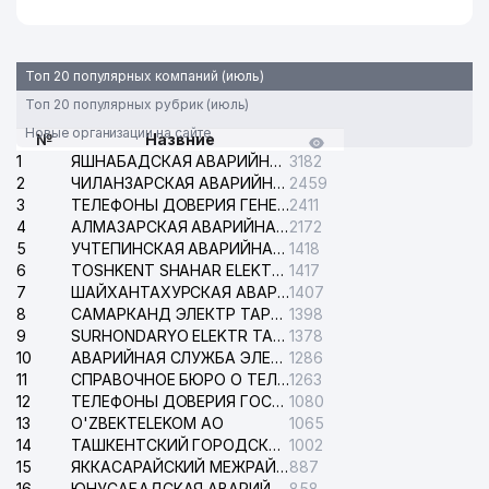
Топ 20 популярных компаний (июль)
Топ 20 популярных рубрик (июль)
Новые организации на сайте
№
Назвние
1
ЯШНАБАДСКАЯ АВАРИЙНАЯ СЛУЖБА ЭЛЕКТРОСЕТИ
3182
2
ЧИЛАНЗАРСКАЯ АВАРИЙНАЯ СЛУЖБА ЭЛЕКТРОСЕТИ
2459
3
ТЕЛЕФОНЫ ДОВЕРИЯ ГЕНЕРАЛЬНОЙ ПРОКУРАТУРЫ РЕСПУБЛИКИ УЗБЕКИСТАН
2411
4
АЛМАЗАРСКАЯ АВАРИЙНАЯ СЛУЖБА ЭЛЕКТРОСЕТИ
2172
5
УЧТЕПИНСКАЯ АВАРИЙНАЯ СЛУЖБА ЭЛЕКТРОСЕТИ
1418
6
TOSHKENT SHAHAR ELEKTR TARMOQLARI KORXONASI АО
1417
7
ШАЙХАНТАХУРСКАЯ АВАРИЙНАЯ СЛУЖБА ЭЛЕКТРОСЕТИ
1407
8
САМАРКАНД ЭЛЕКТР ТАРМОКЛАРИ АО
1398
9
SURHONDARYO ELEKTR TARMOKLARI АО
1378
10
АВАРИЙНАЯ СЛУЖБА ЭЛЕКТРОСЕТИ ТАШКЕНТСКОГО РАЙОНА
1286
11
СПРАВОЧНОЕ БЮРО О ТЕЛЕФОНАХ ОРГАНИЗАЦИЙ г. ТАШКЕНТА
1263
12
ТЕЛЕФОНЫ ДОВЕРИЯ ГОСУДАРСТВЕННОГО ЦЕНТРА ТЕСТИРОВАНИЯ
1080
13
O'ZBEKTELEKOM АО
1065
14
ТАШКЕНТСКИЙ ГОРОДСКОЙ СУД ПО ГРАЖДАНСКИМ ДЕЛАМ
1002
15
ЯККАСАРАЙСКИЙ МЕЖРАЙОННЫЙ СУД ПО ГРАЖДАНСКИМ ДЕЛАМ
887
16
ЮНУСАБАДСКАЯ АВАРИЙНАЯ СЛУЖБА ЭЛЕКТРОСЕТИ
858