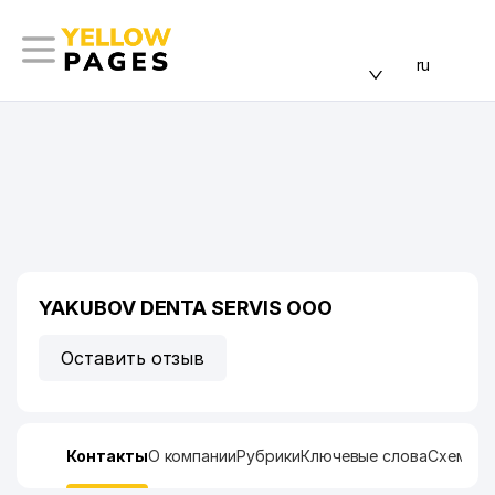
ru
YAKUBOV DENTA SERVIS ООО
Оставить отзыв
Контакты
О компании
Рубрики
Ключевые слова
Схема п