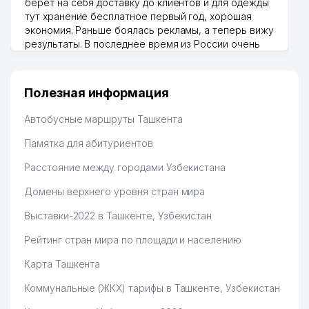
берет на себя доставку до клиентов и для одежды
тут хранение бесплатное первый год, хорошая
экономия. Раньше боялась рекламы, а теперь вижу
результаты. В последнее время из России очень
много заказывают, а вначале только по
Узбекистану брали, но вяло. Удалось раскрутиться,
дальше развиваюсь потихоньку😊
Полезная информация
Hamida 03.08.2026 12:45:39
Автобусные маршруты Ташкента
Памятка для абитуриентов
Расстояние между городами Узбекистана
Домены верхнего уровня стран мира
Выставки-2022 в Ташкенте, Узбекистан
Рейтинг стран мира по площади и населению
Карта Ташкента
Коммунальные (ЖКХ) тарифы в Ташкенте, Узбекистан