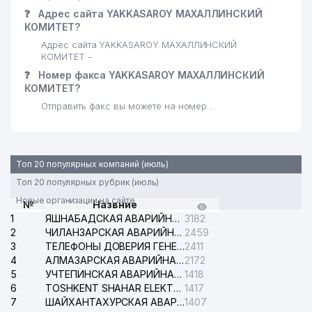
❓
Адрес сайта YAKKASAROY МАХАЛЛИНСКИЙ
КОМИТЕТ?
Адрес сайта YAKKASAROY МАХАЛЛИНСКИЙ
КОМИТЕТ -
❓
Номер факса YAKKASAROY МАХАЛЛИНСКИЙ
КОМИТЕТ?
Отправить факс вы можете на номер .
Топ 20 популярных компаний (июль)
Топ 20 популярных рубрик (июль)
Новые организации на сайте
№
Назвние
1
ЯШНАБАДСКАЯ АВАРИЙНАЯ СЛУЖБА ЭЛЕКТРОСЕТИ
3182
2
ЧИЛАНЗАРСКАЯ АВАРИЙНАЯ СЛУЖБА ЭЛЕКТРОСЕТИ
2459
3
ТЕЛЕФОНЫ ДОВЕРИЯ ГЕНЕРАЛЬНОЙ ПРОКУРАТУРЫ РЕСПУБЛИКИ УЗБЕКИСТАН
2411
4
АЛМАЗАРСКАЯ АВАРИЙНАЯ СЛУЖБА ЭЛЕКТРОСЕТИ
2172
5
УЧТЕПИНСКАЯ АВАРИЙНАЯ СЛУЖБА ЭЛЕКТРОСЕТИ
1418
6
TOSHKENT SHAHAR ELEKTR TARMOQLARI KORXONASI АО
1417
7
ШАЙХАНТАХУРСКАЯ АВАРИЙНАЯ СЛУЖБА ЭЛЕКТРОСЕТИ
1407