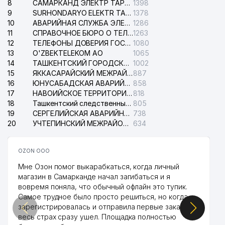
8
САМАРКАНД ЭЛЕКТР ТАРМОКЛАРИ АО
1398
9
SURHONDARYO ELEKTR TARMOKLARI АО
1378
10
АВАРИЙНАЯ СЛУЖБА ЭЛЕКТРОСЕТИ ТАШКЕНТСКОГО РАЙОНА
1286
11
СПРАВОЧНОЕ БЮРО О ТЕЛЕФОНАХ ОРГАНИЗАЦИЙ г. ТАШКЕНТА
1263
12
ТЕЛЕФОНЫ ДОВЕРИЯ ГОСУДАРСТВЕННОГО ЦЕНТРА ТЕСТИРОВАНИЯ
1080
13
O'ZBEKTELEKOM АО
1065
14
ТАШКЕНТСКИЙ ГОРОДСКОЙ СУД ПО ГРАЖДАНСКИМ ДЕЛАМ
1002
15
ЯККАСАРАЙСКИЙ МЕЖРАЙОННЫЙ СУД ПО ГРАЖДАНСКИМ ДЕЛАМ
887
16
ЮНУСАБАДСКАЯ АВАРИЙНАЯ СЛУЖБА ЭЛЕКТРОСЕТИ
858
17
НАВОИЙСКОЕ ТЕРРИТОРИАЛЬНОЕ ПРЕДПРИЯТИЕ ЭЛЕКТРОСЕТИ АО
818
18
Ташкентский следственный изолятор
805
19
СЕРГЕЛИЙСКАЯ АВАРИЙНАЯ СЛУЖБА ЭЛЕКТРОСЕТИ
738
20
УЧТЕПИНСКИЙ МЕЖРАЙОННЫЙ СУД ПО ГРАЖДАНСКИМ ДЕЛАМ
634
OZON ООО
Мне Озон помог выкарабкаться, когда личный
магазин в Самарканде начал загибаться и я
вовремя поняла, что обычный офлайн это тупик.
Самое трудное было просто решиться, но когда
зарегистрировалась и отправила первые заказы,
весь страх сразу ушел. Площадка полностью