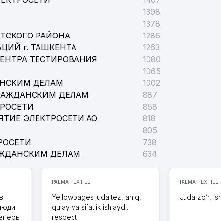
ЛЕКТРОСЕТИ
1407
1398
1378
ТСКОГО РАЙОНА
1286
ЦИЙ г. ТАШКЕНТА
1263
ЦЕНТРА ТЕСТИРОВАНИЯ
1080
1065
АНСКИМ ДЕЛАМ
1002
РАЖДАНСКИМ ДЕЛАМ
887
ТРОСЕТИ
858
ЯТИЕ ЭЛЕКТРОСЕТИ АО
818
805
РОСЕТИ
738
АЖДАНСКИМ ДЕЛАМ
634
PALMA TEXTILE
PALMA TEXTILE
в
Yellowpages juda tez, aniq,
Juda zo’r, is
 люди
qulay va sifatlik ishlaydi.
теперь
respect