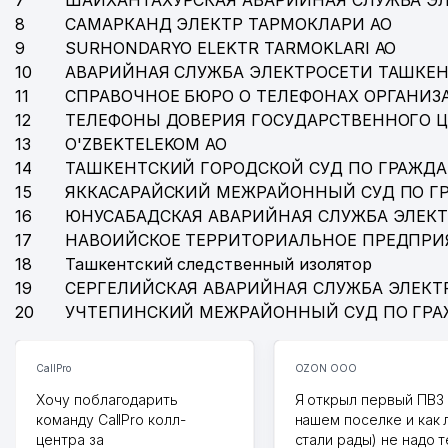
7
ШАЙХАНТАХУРСКАЯ АВАРИЙНАЯ СЛУЖБА Э
8
САМАРКАНД ЭЛЕКТР ТАРМОКЛАРИ АО
9
SURHONDARYO ELEKTR TARMOKLARI АО
10
АВАРИЙНАЯ СЛУЖБА ЭЛЕКТРОСЕТИ ТАШКЕН
11
СПРАВОЧНОЕ БЮРО О ТЕЛЕФОНАХ ОРГАНИЗА
12
ТЕЛЕФОНЫ ДОВЕРИЯ ГОСУДАРСТВЕННОГО 
13
O'ZBEKTELEKOM АО
14
ТАШКЕНТСКИЙ ГОРОДСКОЙ СУД ПО ГРАЖД
15
ЯККАСАРАЙСКИЙ МЕЖРАЙОННЫЙ СУД ПО Г
16
ЮНУСАБАДСКАЯ АВАРИЙНАЯ СЛУЖБА ЭЛЕК
17
НАВОИЙСКОЕ ТЕРРИТОРИАЛЬНОЕ ПРЕДПРИ
18
Ташкентский следственный изолятор
19
СЕРГЕЛИЙСКАЯ АВАРИЙНАЯ СЛУЖБА ЭЛЕКТ
20
УЧТЕПИНСКИЙ МЕЖРАЙОННЫЙ СУД ПО ГР
CallPro
OZON ООО
Хочу поблагодарить
Я открыл первый ПВЗ 
команду CallPro колл-
нашем поселке и как
центра за
стали рады) не надо 