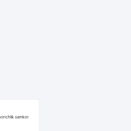
OZON ООО
honchlik xamkor.
Зашел на Озон в
Узбекистане почти
случайно, когда коллега