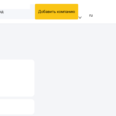
од
Добавить компанию
ru