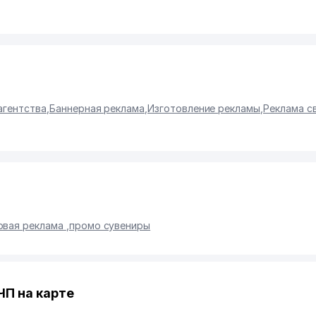
агентства
,
Баннерная реклама
,
Изготовление рекламы
,
Реклама с
овая реклама
,
промо сувениры
П на карте