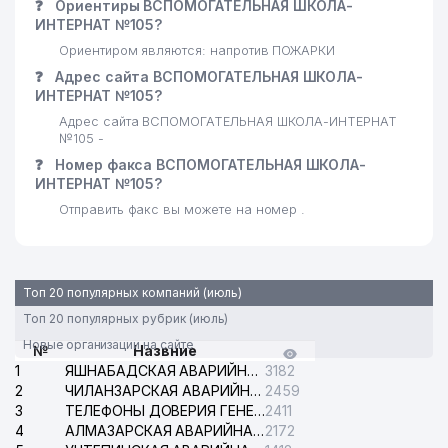
❓
Ориентиры ВСПОМОГАТЕЛЬНАЯ ШКОЛА-
ИНТЕРНАТ №105?
Ориентиром являются: напротив ПОЖАРКИ
❓
Адрес сайта ВСПОМОГАТЕЛЬНАЯ ШКОЛА-
ИНТЕРНАТ №105?
Адрес сайта ВСПОМОГАТЕЛЬНАЯ ШКОЛА-ИНТЕРНАТ
№105 -
❓
Номер факса ВСПОМОГАТЕЛЬНАЯ ШКОЛА-
ИНТЕРНАТ №105?
Отправить факс вы можете на номер .
Топ 20 популярных компаний (июль)
Топ 20 популярных рубрик (июль)
Новые организации на сайте
№
Назвние
1
ЯШНАБАДСКАЯ АВАРИЙНАЯ СЛУЖБА ЭЛЕКТРОСЕТИ
3182
2
ЧИЛАНЗАРСКАЯ АВАРИЙНАЯ СЛУЖБА ЭЛЕКТРОСЕТИ
2459
3
ТЕЛЕФОНЫ ДОВЕРИЯ ГЕНЕРАЛЬНОЙ ПРОКУРАТУРЫ РЕСПУБЛИКИ УЗБЕКИСТАН
2411
4
АЛМАЗАРСКАЯ АВАРИЙНАЯ СЛУЖБА ЭЛЕКТРОСЕТИ
2172