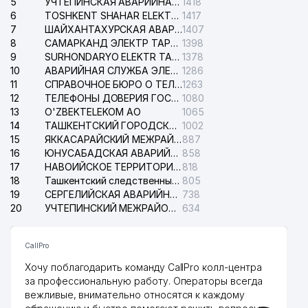
5
УЧТЕПИНСКАЯ АВАРИЙНАЯ СЛУЖБА ЭЛЕКТРОСЕТИ
1418
6
TOSHKENT SHAHAR ELEKTR TARMOQLARI KORXONASI АО
1417
7
ШАЙХАНТАХУРСКАЯ АВАРИЙНАЯ СЛУЖБА ЭЛЕКТРОСЕТИ
1407
8
САМАРКАНД ЭЛЕКТР ТАРМОКЛАРИ АО
1398
9
SURHONDARYO ELEKTR TARMOKLARI АО
1378
10
АВАРИЙНАЯ СЛУЖБА ЭЛЕКТРОСЕТИ ТАШКЕНТСКОГО РАЙОНА
1286
11
СПРАВОЧНОЕ БЮРО О ТЕЛЕФОНАХ ОРГАНИЗАЦИЙ г. ТАШКЕНТА
1263
12
ТЕЛЕФОНЫ ДОВЕРИЯ ГОСУДАРСТВЕННОГО ЦЕНТРА ТЕСТИРОВАНИЯ
1080
13
O'ZBEKTELEKOM АО
1065
14
ТАШКЕНТСКИЙ ГОРОДСКОЙ СУД ПО ГРАЖДАНСКИМ ДЕЛАМ
1002
15
ЯККАСАРАЙСКИЙ МЕЖРАЙОННЫЙ СУД ПО ГРАЖДАНСКИМ ДЕЛАМ
887
16
ЮНУСАБАДСКАЯ АВАРИЙНАЯ СЛУЖБА ЭЛЕКТРОСЕТИ
858
17
НАВОИЙСКОЕ ТЕРРИТОРИАЛЬНОЕ ПРЕДПРИЯТИЕ ЭЛЕКТРОСЕТИ АО
818
18
Ташкентский следственный изолятор
805
19
СЕРГЕЛИЙСКАЯ АВАРИЙНАЯ СЛУЖБА ЭЛЕКТРОСЕТИ
738
20
УЧТЕПИНСКИЙ МЕЖРАЙОННЫЙ СУД ПО ГРАЖДАНСКИМ ДЕЛАМ
634
CallPro
Хочу поблагодарить команду CallPro колл-центра
за профессиональную работу. Операторы всегда
вежливые, внимательно относятся к каждому