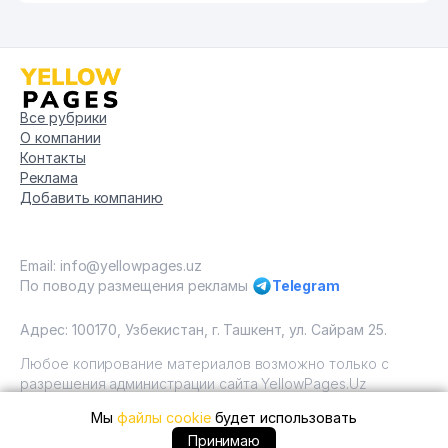
Все рубрики
О компании
Контакты
Реклама
Добавить компанию
Email: info@yellowpages.uz
По поводу размещения рекламы
Telegram
Адрес: 100170, Узбекистан, г. Ташкент, ул. Сайрам 25.
Любое копирование материалов возможно только с
разрешения администрации сайта YellowPages.Uz
Мы
файлы cookie
будет использовать
Copyright © Yellow Pages Uzbekistan, 2009 - 2026 / ООО
"Yellow Pages". Все права защищены All rights reserved.
+99871 ... позвонить
Принимаю