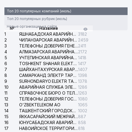
Топ 20 популярных компаний (июль)
Топ 20 популярных рубрик (июль)
Новые организации на сайте
№
Назвние
1
ЯШНАБАДСКАЯ АВАРИЙНАЯ СЛУЖБА ЭЛЕКТРОСЕТИ
3182
2
ЧИЛАНЗАРСКАЯ АВАРИЙНАЯ СЛУЖБА ЭЛЕКТРОСЕТИ
2459
3
ТЕЛЕФОНЫ ДОВЕРИЯ ГЕНЕРАЛЬНОЙ ПРОКУРАТУРЫ РЕСПУБЛИКИ УЗБЕКИСТАН
2411
4
АЛМАЗАРСКАЯ АВАРИЙНАЯ СЛУЖБА ЭЛЕКТРОСЕТИ
2172
5
УЧТЕПИНСКАЯ АВАРИЙНАЯ СЛУЖБА ЭЛЕКТРОСЕТИ
1418
6
TOSHKENT SHAHAR ELEKTR TARMOQLARI KORXONASI АО
1417
7
ШАЙХАНТАХУРСКАЯ АВАРИЙНАЯ СЛУЖБА ЭЛЕКТРОСЕТИ
1407
8
САМАРКАНД ЭЛЕКТР ТАРМОКЛАРИ АО
1398
9
SURHONDARYO ELEKTR TARMOKLARI АО
1378
10
АВАРИЙНАЯ СЛУЖБА ЭЛЕКТРОСЕТИ ТАШКЕНТСКОГО РАЙОНА
1286
11
СПРАВОЧНОЕ БЮРО О ТЕЛЕФОНАХ ОРГАНИЗАЦИЙ г. ТАШКЕНТА
1263
12
ТЕЛЕФОНЫ ДОВЕРИЯ ГОСУДАРСТВЕННОГО ЦЕНТРА ТЕСТИРОВАНИЯ
1080
13
O'ZBEKTELEKOM АО
1065
14
ТАШКЕНТСКИЙ ГОРОДСКОЙ СУД ПО ГРАЖДАНСКИМ ДЕЛАМ
1002
15
ЯККАСАРАЙСКИЙ МЕЖРАЙОННЫЙ СУД ПО ГРАЖДАНСКИМ ДЕЛАМ
887
16
ЮНУСАБАДСКАЯ АВАРИЙНАЯ СЛУЖБА ЭЛЕКТРОСЕТИ
858
17
НАВОИЙСКОЕ ТЕРРИТОРИАЛЬНОЕ ПРЕДПРИЯТИЕ ЭЛЕКТРОСЕТИ АО
818