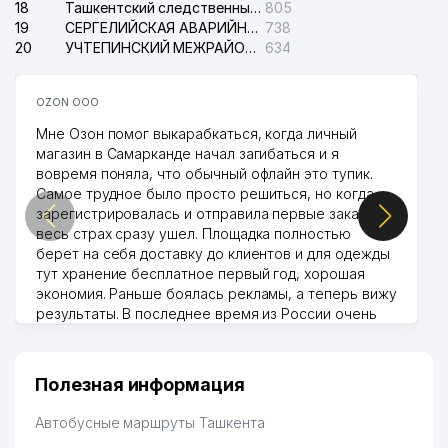
18
Ташкентский следственный изолятор
805
19
СЕРГЕЛИЙСКАЯ АВАРИЙНАЯ СЛУЖБА ЭЛЕКТРОСЕТИ
738
20
УЧТЕПИНСКИЙ МЕЖРАЙОННЫЙ СУД ПО ГРАЖДАНСКИМ ДЕЛАМ
634
OZON ООО
Мне Озон помог выкарабкаться, когда личный
магазин в Самарканде начал загибаться и я
вовремя поняла, что обычный офлайн это тупик.
Самое трудное было просто решиться, но когда
зарегистрировалась и отправила первые заказы,
весь страх сразу ушел. Площадка полностью
берет на себя доставку до клиентов и для одежды
тут хранение бесплатное первый год, хорошая
экономия. Раньше боялась рекламы, а теперь вижу
результаты. В последнее время из России очень
много заказывают, а вначале только по
Узбекистану брали, но вяло. Удалось раскрутиться,
дальше развиваюсь потихоньку😊
Полезная информация
Hamida 03.08.2026 12:45:39
Автобусные маршруты Ташкента