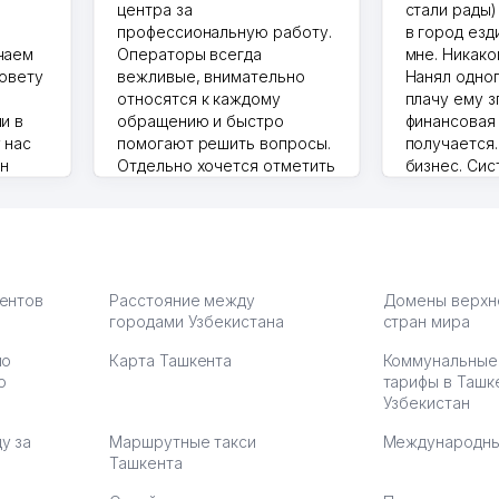
центра за
стали рады)
профессиональную работу.
в город езд
чаем
Операторы всегда
мне. Никако
совету
вежливые, внимательно
Нанял одног
относятся к каждому
плачу ему з
и в
обращению и быстро
финансовая
 нас
помогают решить вопросы.
получается
ин
Отдельно хочется отметить
бизнес. Си
грамотную речь,
сама делает
то в 2
ответственность и
Другой кон
учку.
оперативность. Благодаря
поселке вря
чехлы
их работе значительно
потому что 
а,
улучшилось качество
Озона для У
что
обслуживания клиентов.
тут у нас у
иентов
Расстояние между
Домены верхн
городами Узбекистана
Рекомендую этот колл-
стран мира
Выгодное д
36
центр как надежного
спокойное.
по
Карта Ташкента
Коммунальные
партнера для бизнеса.
Марат 27.07.
ю
тарифы в Ташк
Vip Brand 31.07.2026 11:43:39
Узбекистан
у за
Маршрутные такси
Международны
Ташкента