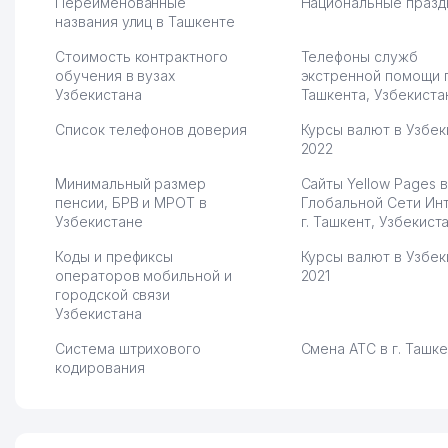
вяло. Удалось
Переименованные
Национальные празд
раскрутиться, дальше
названия улиц в Ташкенте
развиваюсь потихоньку😊
Стоимость контрактного
Телефоны служб
Hamida 03.08.2026 12:45:39
обучения в вузах
экстренной помощи 
Узбекистана
Ташкента, Узбекиста
Список телефонов доверия
Курсы валют в Узбек
2022
Минимальный размер
Сайты Yellow Pages в
пенсии, БРВ и МРОТ в
Глобальной Сети Ин
Узбекистане
г. Ташкент, Узбекист
Коды и префиксы
Курсы валют в Узбек
операторов мобильной и
2021
городской связи
Узбекистана
Система штрихового
Смена АТС в г. Ташк
кодирования