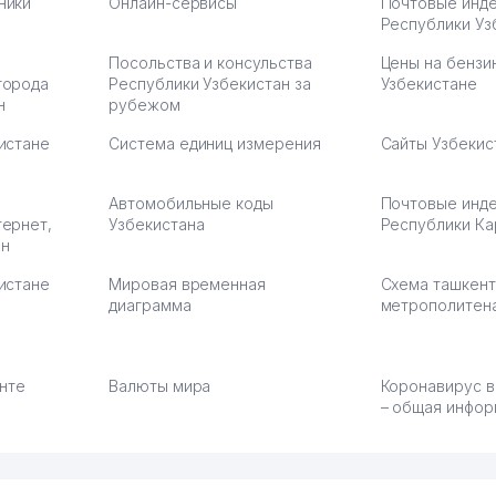
ники
Онлайн-сервисы
Почтовые инд
Республики Уз
Посольства и консульства
Цены на бензи
города
Республики Узбекистан за
Узбекистане
н
рубежом
истане
Система единиц измерения
Сайты Узбекис
Автомобильные коды
Почтовые инд
тернет,
Узбекистана
Республики Ка
ан
истане
Мировая временная
Схема ташкент
диаграмма
метрополитен
енте
Валюты мира
Коронавирус в
– общая инфор