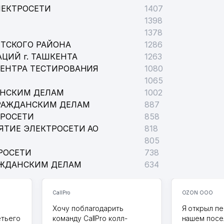
ЛЕКТРОСЕТИ
1407
1398
1378
ТСКОГО РАЙОНА
1286
ЦИЙ г. ТАШКЕНТА
1263
ЦЕНТРА ТЕСТИРОВАНИЯ
1080
1065
АНСКИМ ДЕЛАМ
1002
РАЖДАНСКИМ ДЕЛАМ
887
ТРОСЕТИ
858
ЯТИЕ ЭЛЕКТРОСЕТИ АО
818
805
РОСЕТИ
738
АЖДАНСКИМ ДЕЛАМ
634
CallPro
OZON ООО
Хочу поблагодарить
Я открыл пе
етьего
команду CallPro колл-
нашем посе