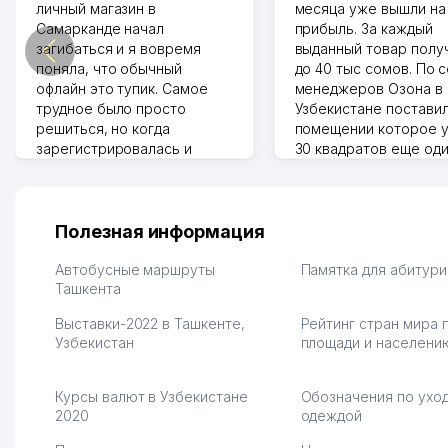
личный магазин в
месяца уже вышли на
Самарканде начал
прибыль. За каждый
загибаться и я вовремя
выданный товар полу
поняла, что обычный
до 40 тыс сомов. По 
офлайн это тупик. Самое
менеджеров Озона в
трудное было просто
Узбекистане поставил
решиться, но когда
помещении которое у
зарегистрировалась и
30 квадратов еще од
отправила первые заказы,
прилавок под второй
весь страх сразу ушел.
бизнес. Так можно и э
Площадка полностью берет
раза увеличивает выр
на себя доставку до
Второй бизнес у нас 
Полезная информация
клиентов и для одежды тут
для телефонов, стекл
хранение бесплатное
мышки и вообще все 
Автобусные маршруты
Памятка для абитур
первый год, хорошая
Ташкента
людям часто надо
экономия. Раньше боялась
Камат 31.07.2026 17:50:
Выставки-2022 в Ташкенте,
Рейтинг стран мира 
рекламы, а теперь вижу
Узбекистан
площади и населени
результаты. В последнее
время из России очень
много заказывают, а
Курсы валют в Узбекистане
Обозначения по уход
вначале только по
2020
одеждой
Узбекистану брали, но