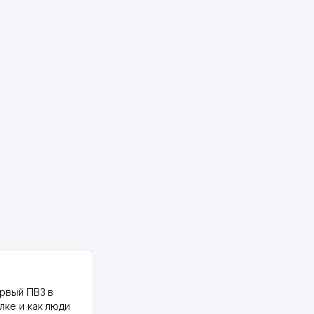
PALMA TEXTILE
рвый ПВЗ в
Yellowpages juda tez, aniq,
лке и как люди
qulay va sifatlik ishlaydi.