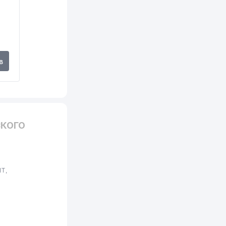
в
СКОГО
Т,