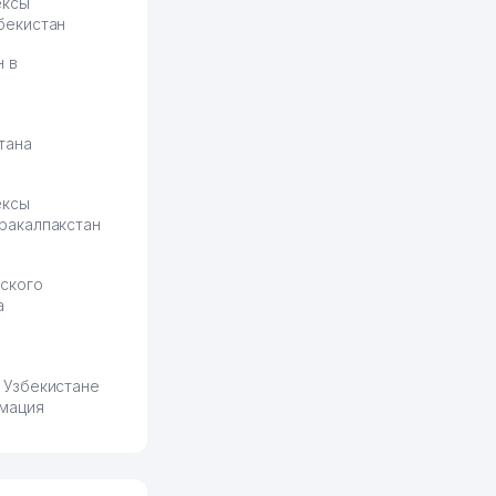
ексы
бекистан
н в
тана
ексы
ракалпакстан
ского
а
 Узбекистане
мация