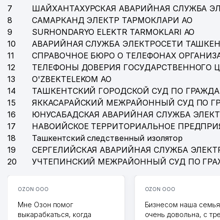
7
ШАЙХАНТАХУРСКАЯ АВАРИЙНАЯ СЛУЖБА Э
8
САМАРКАНД ЭЛЕКТР ТАРМОКЛАРИ АО
9
SURHONDARYO ELEKTR TARMOKLARI АО
10
АВАРИЙНАЯ СЛУЖБА ЭЛЕКТРОСЕТИ ТАШКЕН
11
СПРАВОЧНОЕ БЮРО О ТЕЛЕФОНАХ ОРГАНИЗА
12
ТЕЛЕФОНЫ ДОВЕРИЯ ГОСУДАРСТВЕННОГО 
13
O'ZBEKTELEKOM АО
14
ТАШКЕНТСКИЙ ГОРОДСКОЙ СУД ПО ГРАЖД
15
ЯККАСАРАЙСКИЙ МЕЖРАЙОННЫЙ СУД ПО Г
16
ЮНУСАБАДСКАЯ АВАРИЙНАЯ СЛУЖБА ЭЛЕК
17
НАВОИЙСКОЕ ТЕРРИТОРИАЛЬНОЕ ПРЕДПРИ
18
Ташкентский следственный изолятор
19
СЕРГЕЛИЙСКАЯ АВАРИЙНАЯ СЛУЖБА ЭЛЕКТ
20
УЧТЕПИНСКИЙ МЕЖРАЙОННЫЙ СУД ПО ГР
OZON ООО
OZON ООО
Мне Озон помог
Бизнесом наша семья
выкарабкаться, когда
очень довольна, с тр