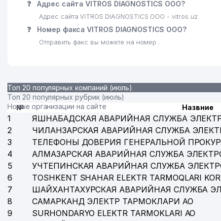
❓
Адрес сайта VITROS DIAGNOSTICS ООО?
Адрес сайта VITROS DIAGNOSTICS ООО - vitros.uz
❓
Номер факса VITROS DIAGNOSTICS ООО?
Отправить факс вы можете на номер .
Топ 20 популярных компаний (июль)
Топ 20 популярных рубрик (июль)
Новые организации на сайте
№
Назвние
1
ЯШНАБАДСКАЯ АВАРИЙНАЯ СЛУЖБА ЭЛЕКТ
2
ЧИЛАНЗАРСКАЯ АВАРИЙНАЯ СЛУЖБА ЭЛЕКТ
3
ТЕЛЕФОНЫ ДОВЕРИЯ ГЕНЕРАЛЬНОЙ ПРОКУР
4
АЛМАЗАРСКАЯ АВАРИЙНАЯ СЛУЖБА ЭЛЕКТР
5
УЧТЕПИНСКАЯ АВАРИЙНАЯ СЛУЖБА ЭЛЕКТ
6
TOSHKENT SHAHAR ELEKTR TARMOQLARI KOR
7
ШАЙХАНТАХУРСКАЯ АВАРИЙНАЯ СЛУЖБА Э
8
САМАРКАНД ЭЛЕКТР ТАРМОКЛАРИ АО
9
SURHONDARYO ELEKTR TARMOKLARI АО