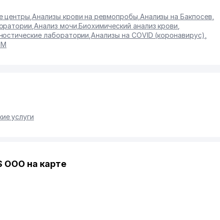
е центры
,
Анализы крови на ревмопробы
,
Анализы на Бакпосев
,
оратории
,
Анализ мочи
,
Биохимический анализ крови
,
ностические лаборатории
,
Анализы на COVID (коронавирус)
,
GM
ие услуги
 ООО на карте