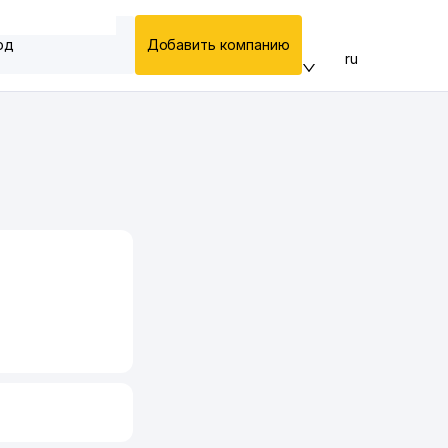
од
Добавить компанию
ru