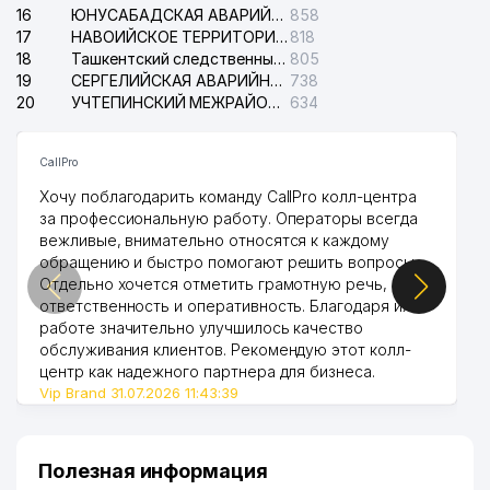
16
ЮНУСАБАДСКАЯ АВАРИЙНАЯ СЛУЖБА ЭЛЕКТРОСЕТИ
858
17
НАВОИЙСКОЕ ТЕРРИТОРИАЛЬНОЕ ПРЕДПРИЯТИЕ ЭЛЕКТРОСЕТИ АО
818
18
Ташкентский следственный изолятор
805
19
СЕРГЕЛИЙСКАЯ АВАРИЙНАЯ СЛУЖБА ЭЛЕКТРОСЕТИ
738
20
УЧТЕПИНСКИЙ МЕЖРАЙОННЫЙ СУД ПО ГРАЖДАНСКИМ ДЕЛАМ
634
CallPro
Хочу поблагодарить команду CallPro колл-центра
за профессиональную работу. Операторы всегда
вежливые, внимательно относятся к каждому
обращению и быстро помогают решить вопросы.
Отдельно хочется отметить грамотную речь,
ответственность и оперативность. Благодаря их
работе значительно улучшилось качество
обслуживания клиентов. Рекомендую этот колл-
центр как надежного партнера для бизнеса.
Vip Brand 31.07.2026 11:43:39
Полезная информация