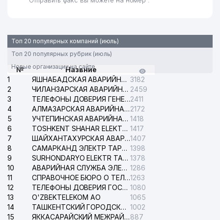
Отправить факс вы можете на номер .
Топ 20 популярных компаний (июль)
Топ 20 популярных рубрик (июль)
Новые организации на сайте
№
Назвние
1
ЯШНАБАДСКАЯ АВАРИЙНАЯ СЛУЖБА ЭЛЕКТРОСЕТИ
3182
2
ЧИЛАНЗАРСКАЯ АВАРИЙНАЯ СЛУЖБА ЭЛЕКТРОСЕТИ
2459
3
ТЕЛЕФОНЫ ДОВЕРИЯ ГЕНЕРАЛЬНОЙ ПРОКУРАТУРЫ РЕСПУБЛИКИ УЗБЕКИСТАН
2411
4
АЛМАЗАРСКАЯ АВАРИЙНАЯ СЛУЖБА ЭЛЕКТРОСЕТИ
2172
5
УЧТЕПИНСКАЯ АВАРИЙНАЯ СЛУЖБА ЭЛЕКТРОСЕТИ
1418
6
TOSHKENT SHAHAR ELEKTR TARMOQLARI KORXONASI АО
1417
7
ШАЙХАНТАХУРСКАЯ АВАРИЙНАЯ СЛУЖБА ЭЛЕКТРОСЕТИ
1407
8
САМАРКАНД ЭЛЕКТР ТАРМОКЛАРИ АО
1398
9
SURHONDARYO ELEKTR TARMOKLARI АО
1378
10
АВАРИЙНАЯ СЛУЖБА ЭЛЕКТРОСЕТИ ТАШКЕНТСКОГО РАЙОНА
1286
11
СПРАВОЧНОЕ БЮРО О ТЕЛЕФОНАХ ОРГАНИЗАЦИЙ г. ТАШКЕНТА
1263
12
ТЕЛЕФОНЫ ДОВЕРИЯ ГОСУДАРСТВЕННОГО ЦЕНТРА ТЕСТИРОВАНИЯ
1080
13
O'ZBEKTELEKOM АО
1065
14
ТАШКЕНТСКИЙ ГОРОДСКОЙ СУД ПО ГРАЖДАНСКИМ ДЕЛАМ
1002
15
ЯККАСАРАЙСКИЙ МЕЖРАЙОННЫЙ СУД ПО ГРАЖДАНСКИМ ДЕЛАМ
887