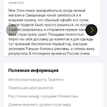
OZON ООО
Мне Озон помог выкарабкаться, когда личный
магазин в Самарканде начал загибаться и я
вовремя поняла, что обычный офлайн это тупик.
Самое трудное было просто решиться, но когда
зарегистрировалась и отправила первые заказы,
весь страх сразу ушел. Площадка полностью
берет на себя доставку до клиентов и для одежды
тут хранение бесплатное первый год, хорошая
экономия. Раньше боялась рекламы, а теперь вижу
результаты. В последнее время из России очень
много заказывают, а вначале только по
Узбекистану брали, но вяло. Удалось раскрутиться,
дальше развиваюсь потихоньку😊
Полезная информация
Hamida 03.08.2026 12:45:39
Автобусные маршруты Ташкента
Памятка для абитуриентов
Расстояние между городами Узбекистана
Домены верхнего уровня стран мира