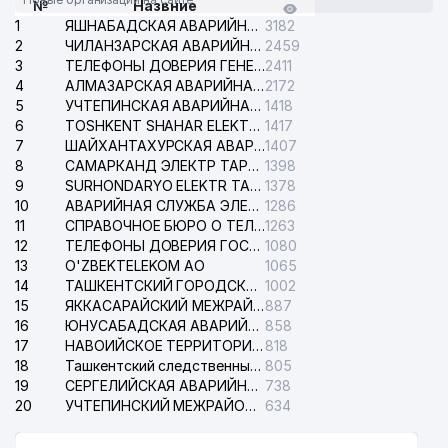
№
Назвние
1
ЯШНАБАДСКАЯ АВАРИЙНАЯ СЛУЖБА ЭЛЕКТРОСЕТИ
3182
2
ЧИЛАНЗАРСКАЯ АВАРИЙНАЯ СЛУЖБА ЭЛЕКТРОСЕТИ
2459
3
ТЕЛЕФОНЫ ДОВЕРИЯ ГЕНЕРАЛЬНОЙ ПРОКУРАТУРЫ РЕСПУБЛИКИ УЗБЕКИСТАН
2411
4
АЛМАЗАРСКАЯ АВАРИЙНАЯ СЛУЖБА ЭЛЕКТРОСЕТИ
2172
5
УЧТЕПИНСКАЯ АВАРИЙНАЯ СЛУЖБА ЭЛЕКТРОСЕТИ
1418
6
TOSHKENT SHAHAR ELEKTR TARMOQLARI KORXONASI АО
1417
7
ШАЙХАНТАХУРСКАЯ АВАРИЙНАЯ СЛУЖБА ЭЛЕКТРОСЕТИ
1407
8
САМАРКАНД ЭЛЕКТР ТАРМОКЛАРИ АО
1398
9
SURHONDARYO ELEKTR TARMOKLARI АО
1378
10
АВАРИЙНАЯ СЛУЖБА ЭЛЕКТРОСЕТИ ТАШКЕНТСКОГО РАЙОНА
1286
11
СПРАВОЧНОЕ БЮРО О ТЕЛЕФОНАХ ОРГАНИЗАЦИЙ г. ТАШКЕНТА
1263
12
ТЕЛЕФОНЫ ДОВЕРИЯ ГОСУДАРСТВЕННОГО ЦЕНТРА ТЕСТИРОВАНИЯ
1080
13
O'ZBEKTELEKOM АО
1065
14
ТАШКЕНТСКИЙ ГОРОДСКОЙ СУД ПО ГРАЖДАНСКИМ ДЕЛАМ
1002
15
ЯККАСАРАЙСКИЙ МЕЖРАЙОННЫЙ СУД ПО ГРАЖДАНСКИМ ДЕЛАМ
887
16
ЮНУСАБАДСКАЯ АВАРИЙНАЯ СЛУЖБА ЭЛЕКТРОСЕТИ
858
17
НАВОИЙСКОЕ ТЕРРИТОРИАЛЬНОЕ ПРЕДПРИЯТИЕ ЭЛЕКТРОСЕТИ АО
818
18
Ташкентский следственный изолятор
805
19
СЕРГЕЛИЙСКАЯ АВАРИЙНАЯ СЛУЖБА ЭЛЕКТРОСЕТИ
738
20
УЧТЕПИНСКИЙ МЕЖРАЙОННЫЙ СУД ПО ГРАЖДАНСКИМ ДЕЛАМ
634