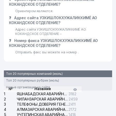
КОКАНДСКОЕ ОТДЕЛЕНИЕ?
Ориентиром являются:
❓
Адрес сайта УЗКИШЛОКХУЖАЛИККИМЁ АО
КОКАНДСКОЕ ОТДЕЛЕНИЕ?
Адрес сайта УЗКИШЛОКХУЖАЛИККИМЁ АО
КОКАНДСКОЕ ОТДЕЛЕНИЕ -
❓
Номер факса УЗКИШЛОКХУЖАЛИККИМЁ АО
КОКАНДСКОЕ ОТДЕЛЕНИЕ?
Отправить факс вы можете на номер .
Топ 20 популярных компаний (июль)
Топ 20 популярных рубрик (июль)
Новые организации на сайте
№
Назвние
1
ЯШНАБАДСКАЯ АВАРИЙНАЯ СЛУЖБА ЭЛЕКТРОСЕТИ
3182
2
ЧИЛАНЗАРСКАЯ АВАРИЙНАЯ СЛУЖБА ЭЛЕКТРОСЕТИ
2459
3
ТЕЛЕФОНЫ ДОВЕРИЯ ГЕНЕРАЛЬНОЙ ПРОКУРАТУРЫ РЕСПУБЛИКИ УЗБЕКИСТАН
2411
4
АЛМАЗАРСКАЯ АВАРИЙНАЯ СЛУЖБА ЭЛЕКТРОСЕТИ
2172
5
УЧТЕПИНСКАЯ АВАРИЙНАЯ СЛУЖБА ЭЛЕКТРОСЕТИ
1418