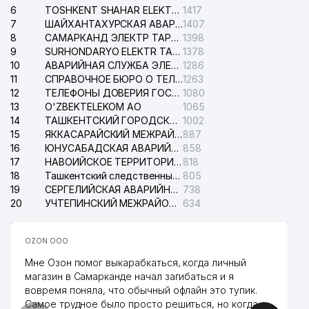
6
TOSHKENT SHAHAR ELEKTR TARMOQLARI KORXONASI АО
1417
7
ШАЙХАНТАХУРСКАЯ АВАРИЙНАЯ СЛУЖБА ЭЛЕКТРОСЕТИ
1407
8
САМАРКАНД ЭЛЕКТР ТАРМОКЛАРИ АО
1398
9
SURHONDARYO ELEKTR TARMOKLARI АО
1378
10
АВАРИЙНАЯ СЛУЖБА ЭЛЕКТРОСЕТИ ТАШКЕНТСКОГО РАЙОНА
1286
11
СПРАВОЧНОЕ БЮРО О ТЕЛЕФОНАХ ОРГАНИЗАЦИЙ г. ТАШКЕНТА
1263
12
ТЕЛЕФОНЫ ДОВЕРИЯ ГОСУДАРСТВЕННОГО ЦЕНТРА ТЕСТИРОВАНИЯ
1080
13
O'ZBEKTELEKOM АО
1065
14
ТАШКЕНТСКИЙ ГОРОДСКОЙ СУД ПО ГРАЖДАНСКИМ ДЕЛАМ
1002
15
ЯККАСАРАЙСКИЙ МЕЖРАЙОННЫЙ СУД ПО ГРАЖДАНСКИМ ДЕЛАМ
887
16
ЮНУСАБАДСКАЯ АВАРИЙНАЯ СЛУЖБА ЭЛЕКТРОСЕТИ
858
17
НАВОИЙСКОЕ ТЕРРИТОРИАЛЬНОЕ ПРЕДПРИЯТИЕ ЭЛЕКТРОСЕТИ АО
818
18
Ташкентский следственный изолятор
805
19
СЕРГЕЛИЙСКАЯ АВАРИЙНАЯ СЛУЖБА ЭЛЕКТРОСЕТИ
738
20
УЧТЕПИНСКИЙ МЕЖРАЙОННЫЙ СУД ПО ГРАЖДАНСКИМ ДЕЛАМ
634
OZON ООО
Мне Озон помог выкарабкаться, когда личный
магазин в Самарканде начал загибаться и я
вовремя поняла, что обычный офлайн это тупик.
Самое трудное было просто решиться, но когда