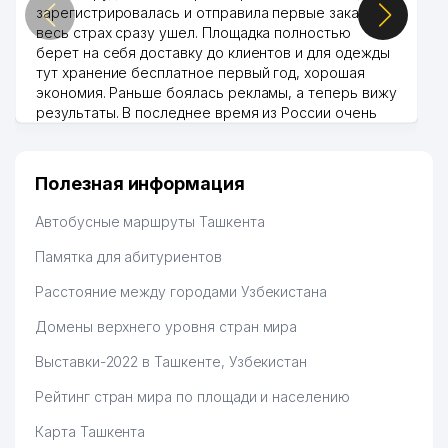
зарегистрировалась и отправила первые заказы,
весь страх сразу ушел. Площадка полностью
берет на себя доставку до клиентов и для одежды
тут хранение бесплатное первый год, хорошая
экономия. Раньше боялась рекламы, а теперь вижу
результаты. В последнее время из России очень
много заказывают, а вначале только по
Узбекистану брали, но вяло. Удалось раскрутиться,
дальше развиваюсь потихоньку😊
Полезная информация
Hamida 03.08.2026 12:45:39
Автобусные маршруты Ташкента
Памятка для абитуриентов
Расстояние между городами Узбекистана
Домены верхнего уровня стран мира
Выставки-2022 в Ташкенте, Узбекистан
Рейтинг стран мира по площади и населению
Карта Ташкента