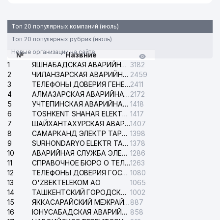
Топ 20 популярных компаний (июль)
Топ 20 популярных рубрик (июль)
Новые организации на сайте
№
Назвние
1
ЯШНАБАДСКАЯ АВАРИЙНАЯ СЛУЖБА ЭЛЕКТРОСЕТИ
3182
2
ЧИЛАНЗАРСКАЯ АВАРИЙНАЯ СЛУЖБА ЭЛЕКТРОСЕТИ
2459
3
ТЕЛЕФОНЫ ДОВЕРИЯ ГЕНЕРАЛЬНОЙ ПРОКУРАТУРЫ РЕСПУБЛИКИ УЗБЕКИСТАН
2411
4
АЛМАЗАРСКАЯ АВАРИЙНАЯ СЛУЖБА ЭЛЕКТРОСЕТИ
2172
5
УЧТЕПИНСКАЯ АВАРИЙНАЯ СЛУЖБА ЭЛЕКТРОСЕТИ
1418
6
TOSHKENT SHAHAR ELEKTR TARMOQLARI KORXONASI АО
1417
7
ШАЙХАНТАХУРСКАЯ АВАРИЙНАЯ СЛУЖБА ЭЛЕКТРОСЕТИ
1407
8
САМАРКАНД ЭЛЕКТР ТАРМОКЛАРИ АО
1398
9
SURHONDARYO ELEKTR TARMOKLARI АО
1378
10
АВАРИЙНАЯ СЛУЖБА ЭЛЕКТРОСЕТИ ТАШКЕНТСКОГО РАЙОНА
1286
11
СПРАВОЧНОЕ БЮРО О ТЕЛЕФОНАХ ОРГАНИЗАЦИЙ г. ТАШКЕНТА
1263
12
ТЕЛЕФОНЫ ДОВЕРИЯ ГОСУДАРСТВЕННОГО ЦЕНТРА ТЕСТИРОВАНИЯ
1080
13
O'ZBEKTELEKOM АО
1065
14
ТАШКЕНТСКИЙ ГОРОДСКОЙ СУД ПО ГРАЖДАНСКИМ ДЕЛАМ
1002
15
ЯККАСАРАЙСКИЙ МЕЖРАЙОННЫЙ СУД ПО ГРАЖДАНСКИМ ДЕЛАМ
887
16
ЮНУСАБАДСКАЯ АВАРИЙНАЯ СЛУЖБА ЭЛЕКТРОСЕТИ
858