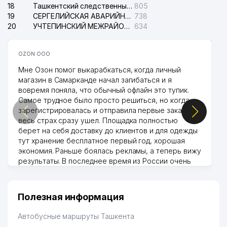
18
Ташкентский следственный изолятор
805
19
СЕРГЕЛИЙСКАЯ АВАРИЙНАЯ СЛУЖБА ЭЛЕКТРОСЕТИ
738
20
УЧТЕПИНСКИЙ МЕЖРАЙОННЫЙ СУД ПО ГРАЖДАНСКИМ ДЕЛАМ
634
OZON ООО
Мне Озон помог выкарабкаться, когда личный
магазин в Самарканде начал загибаться и я
вовремя поняла, что обычный офлайн это тупик.
Самое трудное было просто решиться, но когда
зарегистрировалась и отправила первые заказы,
весь страх сразу ушел. Площадка полностью
берет на себя доставку до клиентов и для одежды
тут хранение бесплатное первый год, хорошая
экономия. Раньше боялась рекламы, а теперь вижу
результаты. В последнее время из России очень
много заказывают, а вначале только по
Узбекистану брали, но вяло. Удалось раскрутиться,
дальше развиваюсь потихоньку😊
Полезная информация
Hamida 03.08.2026 12:45:39
Автобусные маршруты Ташкента