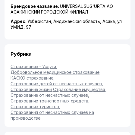
Брендовое название:
UNIVERSAL SUG'URTA АО
АСАКИНСКИЙ ГОРОДСКОЙ ФИЛИАЛ
Адрес:
Узбекистан,
Андижанская область
,
Асака
,
ул.
УМИД
, 97
Рубрики
Страхование - Услуги
,
Добровольное медицинское страхование
,
КАСКО страхование
,
Страхование детей от несчастных случаев
,
Страхование жизни
,
Страхование имущества
,
Страхование от несчастных случаев
,
Страхование транспортных средств
,
Страхование туристов
,
Страхования от несчастных случаев на
производстве