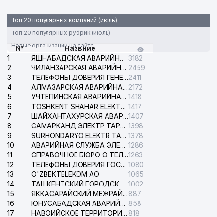
Топ 20 популярных компаний (июль)
Топ 20 популярных рубрик (июль)
Новые организации на сайте
№
Назвние
1
ЯШНАБАДСКАЯ АВАРИЙНАЯ СЛУЖБА ЭЛЕКТРОСЕТИ
3182
2
ЧИЛАНЗАРСКАЯ АВАРИЙНАЯ СЛУЖБА ЭЛЕКТРОСЕТИ
2459
3
ТЕЛЕФОНЫ ДОВЕРИЯ ГЕНЕРАЛЬНОЙ ПРОКУРАТУРЫ РЕСПУБЛИКИ УЗБЕКИСТАН
2411
4
АЛМАЗАРСКАЯ АВАРИЙНАЯ СЛУЖБА ЭЛЕКТРОСЕТИ
2172
5
УЧТЕПИНСКАЯ АВАРИЙНАЯ СЛУЖБА ЭЛЕКТРОСЕТИ
1418
6
TOSHKENT SHAHAR ELEKTR TARMOQLARI KORXONASI АО
1417
7
ШАЙХАНТАХУРСКАЯ АВАРИЙНАЯ СЛУЖБА ЭЛЕКТРОСЕТИ
1407
8
САМАРКАНД ЭЛЕКТР ТАРМОКЛАРИ АО
1398
9
SURHONDARYO ELEKTR TARMOKLARI АО
1378
10
АВАРИЙНАЯ СЛУЖБА ЭЛЕКТРОСЕТИ ТАШКЕНТСКОГО РАЙОНА
1286
11
СПРАВОЧНОЕ БЮРО О ТЕЛЕФОНАХ ОРГАНИЗАЦИЙ г. ТАШКЕНТА
1263
12
ТЕЛЕФОНЫ ДОВЕРИЯ ГОСУДАРСТВЕННОГО ЦЕНТРА ТЕСТИРОВАНИЯ
1080
13
O'ZBEKTELEKOM АО
1065
14
ТАШКЕНТСКИЙ ГОРОДСКОЙ СУД ПО ГРАЖДАНСКИМ ДЕЛАМ
1002
15
ЯККАСАРАЙСКИЙ МЕЖРАЙОННЫЙ СУД ПО ГРАЖДАНСКИМ ДЕЛАМ
887
16
ЮНУСАБАДСКАЯ АВАРИЙНАЯ СЛУЖБА ЭЛЕКТРОСЕТИ
858
17
НАВОИЙСКОЕ ТЕРРИТОРИАЛЬНОЕ ПРЕДПРИЯТИЕ ЭЛЕКТРОСЕТИ АО
818