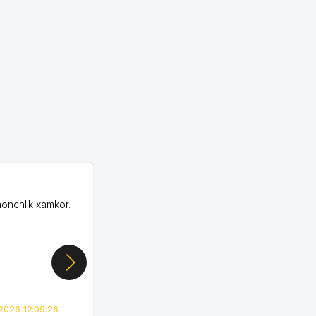
OZON ООО
honchlik xamkor.
Зашел на Озон в
Узбекистане почти
случайно, когда коллега
показал свой кабинет и
цифры, так что я буквально
сразу загорелся этой
идеей. Регистрация заняла
всего вечер, а договор там
2026 12:09:26