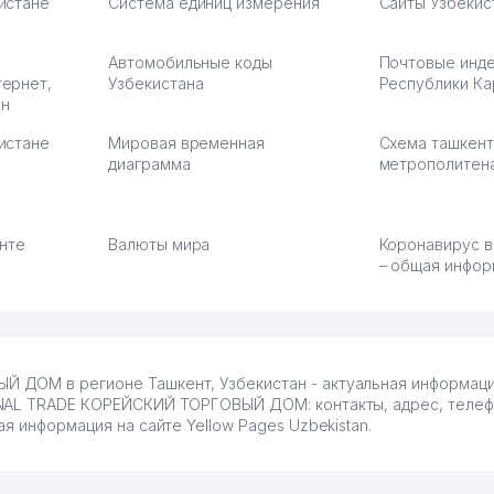
истане
Система единиц измерения
Сайты Узбекис
Автомобильные коды
Почтовые инд
тернет,
Узбекистана
Республики Ка
ан
истане
Мировая временная
Схема ташкент
диаграмма
метрополитен
енте
Валюты мира
Коронавирус в
– общая инфор
 ДОМ в регионе Ташкент, Узбекистан - актуальная информаци
NAL TRADE КОРЕЙСКИЙ ТОРГОВЫЙ ДОМ: контакты, адрес, телефо
я информация на сайте Yellow Pages Uzbekistan.