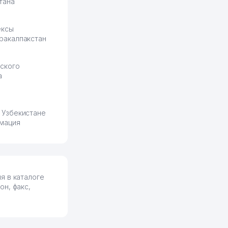
тана
ексы
ракалпакстан
ского
а
 Узбекистане
мация
я в каталоге
н, факс,