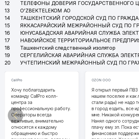
12
ТЕЛЕФОНЫ ДОВЕРИЯ ГОСУДАРСТВЕННОГО 
13
O'ZBEKTELEKOM АО
14
ТАШКЕНТСКИЙ ГОРОДСКОЙ СУД ПО ГРАЖД
15
ЯККАСАРАЙСКИЙ МЕЖРАЙОННЫЙ СУД ПО Г
16
ЮНУСАБАДСКАЯ АВАРИЙНАЯ СЛУЖБА ЭЛЕК
17
НАВОИЙСКОЕ ТЕРРИТОРИАЛЬНОЕ ПРЕДПРИ
18
Ташкентский следственный изолятор
19
СЕРГЕЛИЙСКАЯ АВАРИЙНАЯ СЛУЖБА ЭЛЕКТ
20
УЧТЕПИНСКИЙ МЕЖРАЙОННЫЙ СУД ПО ГР
CallPro
OZON ООО
Хочу поблагодарить
Я открыл первый ПВЗ 
команду CallPro колл-
нашем поселке и как
центра за
стали рады) не надо 
профессиональную работу.
в город ездить, все и
Операторы всегда
мне. Никакой конкуре
вежливые, внимательно
Нанял одного сотрудн
относятся к каждому
плачу ему зп. Пока ес
обращению и быстро
финансовая поддержк