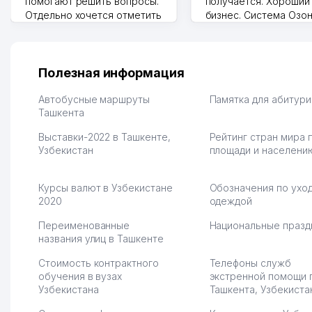
помогают решить вопросы.
получается. Хороший
Отдельно хочется отметить
бизнес. Система Озо
грамотную речь,
сама делает отчеты.
ответственность и
Другой конкурент в 
оперативность. Благодаря
поселке вряд ли откр
их работе значительно
потому что видно на 
Полезная информация
улучшилось качество
Озона для Узбекистан
обслуживания клиентов.
тут у нас уже есть ПВ
Автобусные маршруты
Памятка для абитур
Рекомендую этот колл-
Ташкента
Выгодное дело и
центр как надежного
спокойное.
Выставки-2022 в Ташкенте,
Рейтинг стран мира 
партнера для бизнеса.
Марат 27.07.2026 08:00
Узбекистан
площади и населени
Vip Brand 31.07.2026 11:43:39
Курсы валют в Узбекистане
Обозначения по уход
2020
одеждой
Переименованные
Национальные празд
названия улиц в Ташкенте
Стоимость контрактного
Телефоны служб
обучения в вузах
экстренной помощи 
Узбекистана
Ташкента, Узбекиста