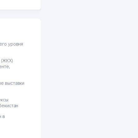
вполне понятный и нет этих
всяких замудреных
юридических
формулировок. Первое
время сильно тупил с
продвижением, но в итоге
разобрался. Озон как раз
получает свои 50 кликов на
его уровня
обучение и цена потом
держится ровно около
 (ЖКХ)
ставки. Работать на
енте,
площадке нравится, здесь
рынок сбыта шире и заказы
идут стабильно.
е выставки
Урад 21.07.2026 08:47:51
ексы
бекистан
н в