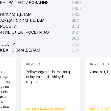
ЦЕНТРА ТЕСТИРОВАНИЯ
1080
1065
АНСКИМ ДЕЛАМ
1002
РАЖДАНСКИМ ДЕЛАМ
887
ТРОСЕТИ
858
ЯТИЕ ЭЛЕКТРОСЕТИ АО
818
805
РОСЕТИ
738
АЖДАНСКИМ ДЕЛАМ
634
PALMA TEXTILE
PALMA TEXTILE
в
Yellowpages juda tez, aniq,
Juda zo’r, is
 люди
qulay va sifatlik ishlaydi.
теперь
respect
дут ко
нции.
ика,
ть
а все
Murod 24.07.2026 19:11:27
Ruslan 22.07.