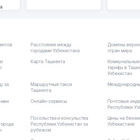
на
моем
оется,
карте
а что
З.
иентов
Расстояние между
Домены верхн
городами Узбекистана
стран мира
по
Карта Ташкента
Коммунальные
:37
ю
тарифы в Ташк
Узбекистан
у за
Маршрутные такси
Международны
Ташкента
ники
Онлайн-сервисы
Почтовые инд
Республики Уз
Посольства и консульства
Цены на бензи
города
Республики Узбекистан за
Узбекистане
н
рубежом