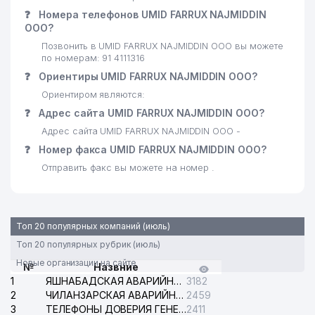
❓
Номера телефонов UMID FARRUX NAJMIDDIN
ООО?
Позвонить в UMID FARRUX NAJMIDDIN ООО вы можете
по номерам: 91 4111316
❓
Ориентиры UMID FARRUX NAJMIDDIN ООО?
Ориентиром являются:
❓
Адрес сайта UMID FARRUX NAJMIDDIN ООО?
Адрес сайта UMID FARRUX NAJMIDDIN ООО -
❓
Номер факса UMID FARRUX NAJMIDDIN ООО?
Отправить факс вы можете на номер .
Топ 20 популярных компаний (июль)
Топ 20 популярных рубрик (июль)
Новые организации на сайте
№
Назвние
1
ЯШНАБАДСКАЯ АВАРИЙНАЯ СЛУЖБА ЭЛЕКТРОСЕТИ
3182
2
ЧИЛАНЗАРСКАЯ АВАРИЙНАЯ СЛУЖБА ЭЛЕКТРОСЕТИ
2459
3
ТЕЛЕФОНЫ ДОВЕРИЯ ГЕНЕРАЛЬНОЙ ПРОКУРАТУРЫ РЕСПУБЛИКИ УЗБЕКИСТАН
2411