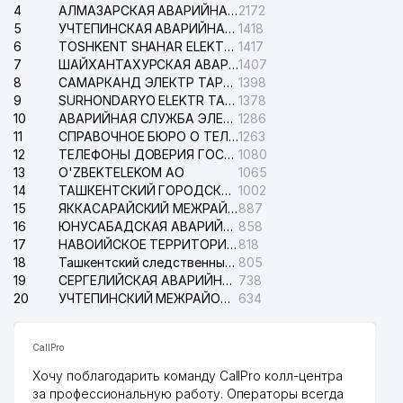
4
АЛМАЗАРСКАЯ АВАРИЙНАЯ СЛУЖБА ЭЛЕКТРОСЕТИ
2172
5
УЧТЕПИНСКАЯ АВАРИЙНАЯ СЛУЖБА ЭЛЕКТРОСЕТИ
1418
6
TOSHKENT SHAHAR ELEKTR TARMOQLARI KORXONASI АО
1417
7
ШАЙХАНТАХУРСКАЯ АВАРИЙНАЯ СЛУЖБА ЭЛЕКТРОСЕТИ
1407
8
САМАРКАНД ЭЛЕКТР ТАРМОКЛАРИ АО
1398
9
SURHONDARYO ELEKTR TARMOKLARI АО
1378
10
АВАРИЙНАЯ СЛУЖБА ЭЛЕКТРОСЕТИ ТАШКЕНТСКОГО РАЙОНА
1286
11
СПРАВОЧНОЕ БЮРО О ТЕЛЕФОНАХ ОРГАНИЗАЦИЙ г. ТАШКЕНТА
1263
12
ТЕЛЕФОНЫ ДОВЕРИЯ ГОСУДАРСТВЕННОГО ЦЕНТРА ТЕСТИРОВАНИЯ
1080
13
O'ZBEKTELEKOM АО
1065
14
ТАШКЕНТСКИЙ ГОРОДСКОЙ СУД ПО ГРАЖДАНСКИМ ДЕЛАМ
1002
15
ЯККАСАРАЙСКИЙ МЕЖРАЙОННЫЙ СУД ПО ГРАЖДАНСКИМ ДЕЛАМ
887
16
ЮНУСАБАДСКАЯ АВАРИЙНАЯ СЛУЖБА ЭЛЕКТРОСЕТИ
858
17
НАВОИЙСКОЕ ТЕРРИТОРИАЛЬНОЕ ПРЕДПРИЯТИЕ ЭЛЕКТРОСЕТИ АО
818
18
Ташкентский следственный изолятор
805
19
СЕРГЕЛИЙСКАЯ АВАРИЙНАЯ СЛУЖБА ЭЛЕКТРОСЕТИ
738
20
УЧТЕПИНСКИЙ МЕЖРАЙОННЫЙ СУД ПО ГРАЖДАНСКИМ ДЕЛАМ
634
CallPro
Хочу поблагодарить команду CallPro колл-центра
за профессиональную работу. Операторы всегда